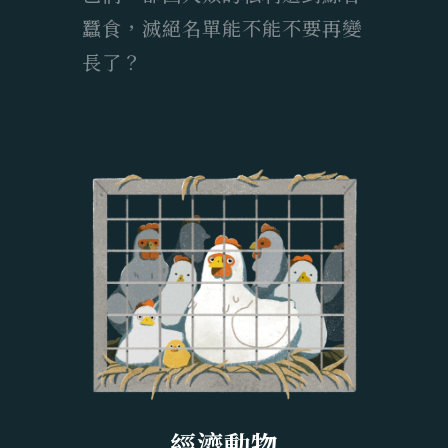
蠶食，滅絕名單能不能不要再變
長了？
經濟動物