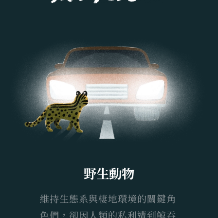
野生動物
維持生態系與棲地環境的關鍵角
色們，卻因人類的私利遭到鯨吞