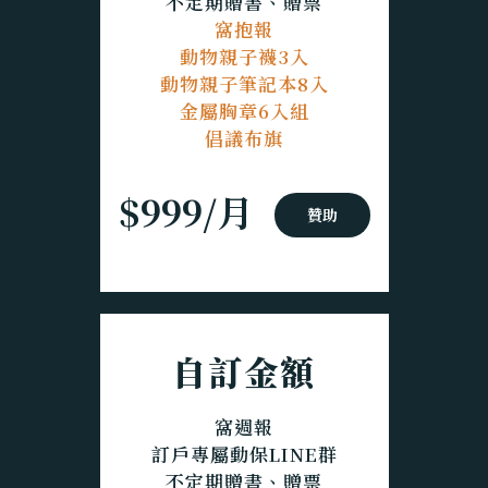
不定期贈書、贈票
窩抱報
動物親子襪3入
動物親子筆記本8入
金屬胸章6入組
倡議布旗
$999/月
贊助
自訂金額
窩週報
訂戶專屬動保LINE群
不定期贈書、贈票