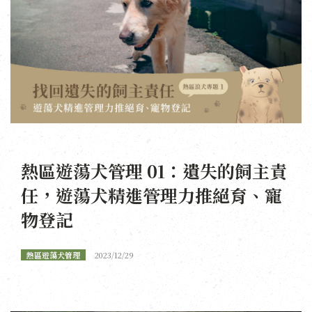
熱區遊蕩犬管理 01：遺失的飼主責
任，遊蕩犬精進管理力推絕育、寵
物登記
熱區遊蕩犬管理
2023/12/29