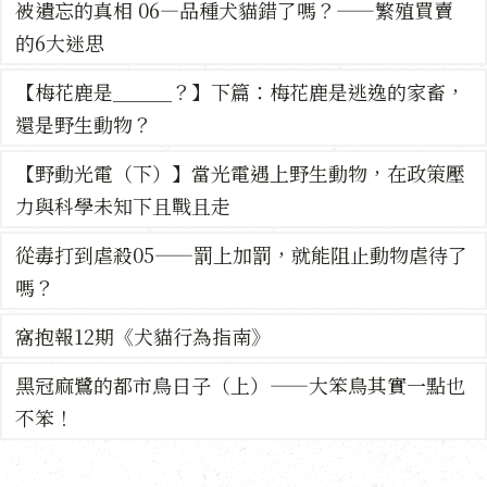
被遺忘的真相 06—品種犬貓錯了嗎？——繁殖買賣
的6大迷思
【梅花鹿是＿＿＿？】下篇：梅花鹿是逃逸的家畜，
還是野生動物？
【野動光電（下）】當光電遇上野生動物，在政策壓
力與科學未知下且戰且走
從毒打到虐殺05——罰上加罰，就能阻止動物虐待了
嗎？
窩抱報12期《犬貓行為指南》
黑冠麻鷺的都市鳥日子（上）——大笨鳥其實一點也
不笨！