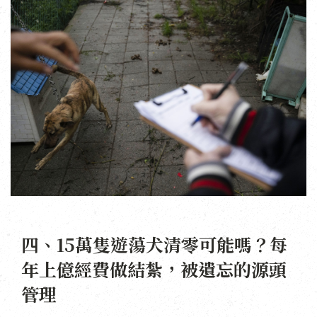
四、15萬隻遊蕩犬清零可能嗎？每
年上億經費做結紮，被遺忘的源頭
管理