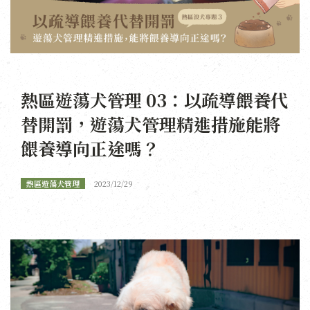
熱區遊蕩犬管理 03：以疏導餵養代
替開罰，遊蕩犬管理精進措施能將
餵養導向正途嗎？
熱區遊蕩犬管理
2023/12/29