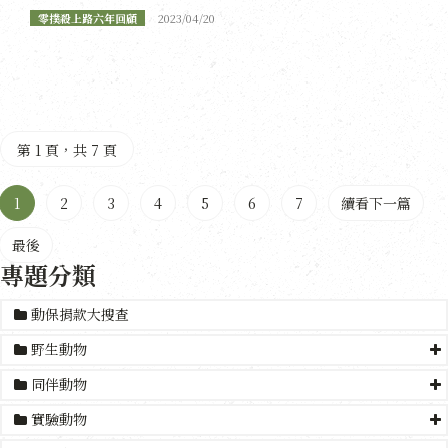
零撲殺上路六年回顧
2023/04/20
第 1 頁，共 7 頁
1
2
3
4
5
6
7
續看下一篇
最後
專題分類
動保捐款大搜查
野生動物
同伴動物
實驗動物