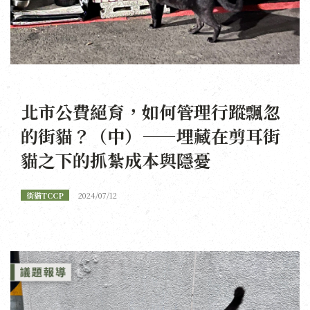
北市公費絕育，如何管理行蹤飄忽
的街貓？（中）——埋藏在剪耳街
貓之下的抓紮成本與隱憂
街貓TCCP
2024/07/12