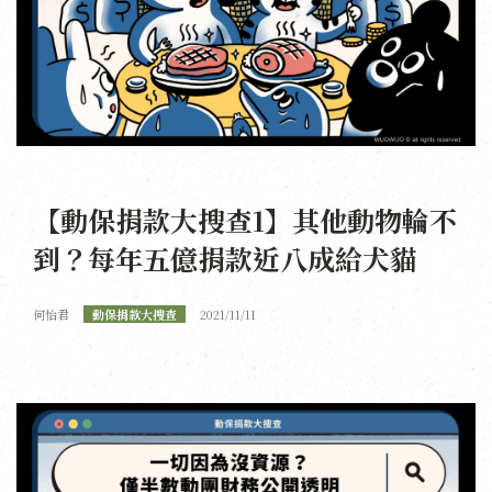
【動保捐款大搜查1】其他動物輪不
到？每年五億捐款近八成給犬貓
何怡君
動保捐款大搜查
2021/11/11