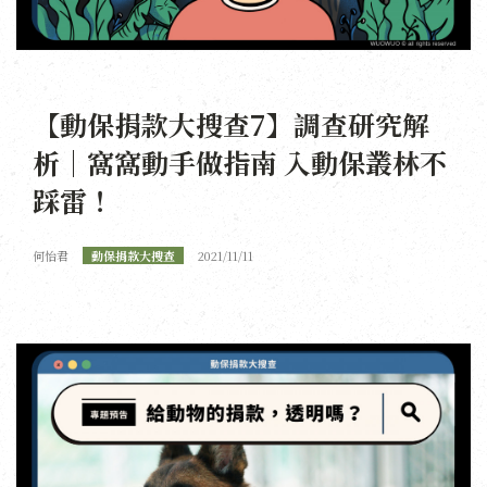
【動保捐款大搜查7】調查研究解
析｜窩窩動手做指南 入動保叢林不
踩雷！
何怡君
動保捐款大搜查
2021/11/11