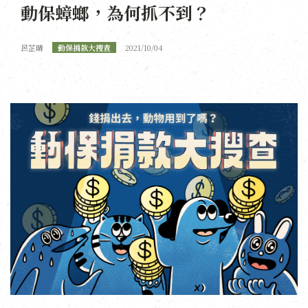
動保蟑螂，為何抓不到？
呂芷晴
動保捐款大搜查
2021/10/04