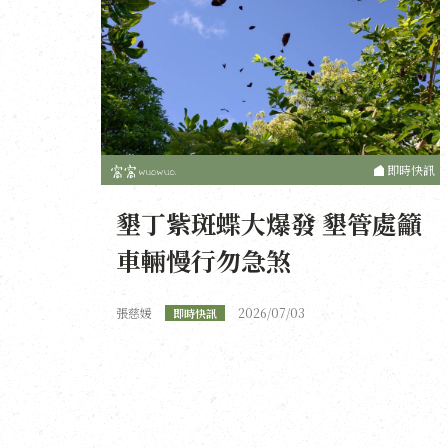
即時快訊
墾丁紫斑蝶大爆發 墾管處籲
車輛慢行勿急煞
張慈媛
2026/07/03
即時快訊