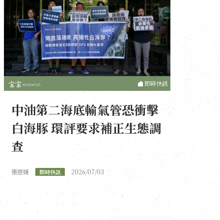
即時快訊
中油第二海底輸氣管恐衝擊
白海豚 環評要求補正生態調
查
張慈媛
2026/07/03
即時快訊