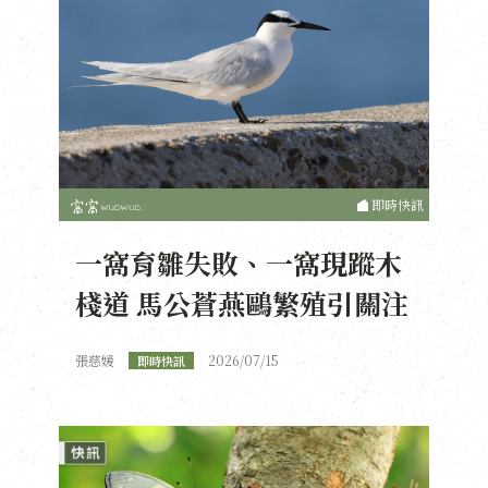
即時快訊
一窩育雛失敗、一窩現蹤木
棧道 馬公蒼燕鷗繁殖引關注
張慈媛
2026/07/15
即時快訊