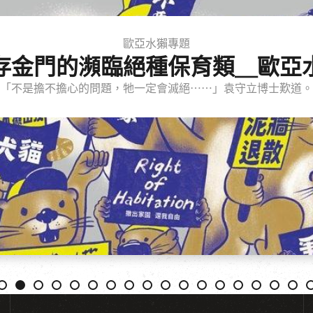
歐亞水獺專題
存金門的瀕臨絕種保育類＿歐亞
「不是擔不擔心的問題，牠一定會滅絕⋯⋯」袁守立博士歎道。