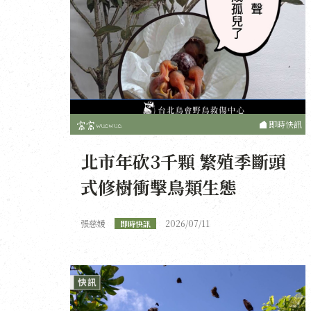
即時快訊
北市年砍3千顆 繁殖季斷頭
式修樹衝擊鳥類生態
張慈媛
2026/07/11
即時快訊