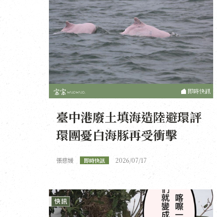
即時快訊
臺中港廢土填海造陸避環評
環團憂白海豚再受衝擊
張慈媛
2026/07/17
即時快訊