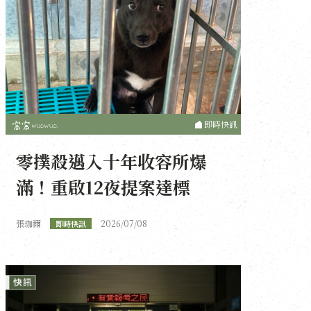
即時快訊
零撲殺邁入十年收容所爆
滿！重啟12夜提案達標
張珈爾
2026/07/08
即時快訊