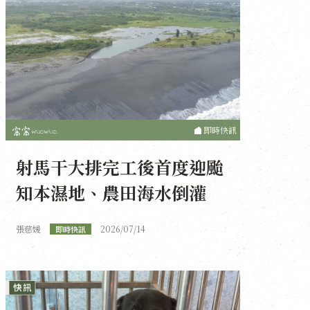
即時快訊
射馬干大排完工後首度迎颱
知本濕地、農田海水倒灌
張慈媛
2026/07/14
即時快訊