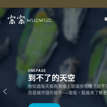
ONEPAGE
到不了的天空
你知道每天都有鳥撞上玻璃慘死嗎？這不
而是城市隱形殺手──窗殺。點進來了解