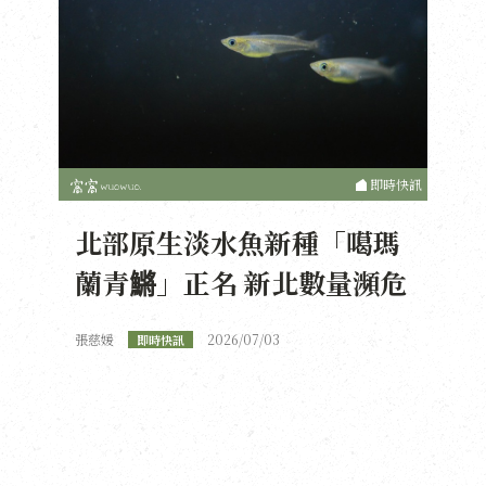
即時快訊
北部原生淡水魚新種「噶瑪
蘭青鱂」正名 新北數量瀕危
張慈媛
2026/07/03
即時快訊