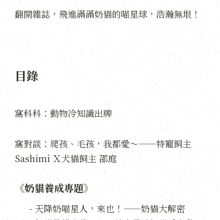
翻開雜誌，飛進滿滿奶貓的喵星球，浩瀚無垠！
目錄
窩科科：動物冷知識出牌
窩對談：爬孩、毛孩，我都愛～——特寵飼主
Sashimi Ｘ犬貓飼主 邵庭
《奶貓養成專題》
- 天降奶喵星人，來也！——奶貓大解密