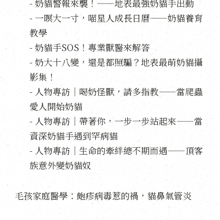
- 奶貓警報來襲！——地表最強奶貓手出動
- 一暝大一寸，喵星人成長日曆——奶貓養育
教學
- 奶貓手SOS！專業獸醫來解答
- 奶大十八變，還是都照騙？地表最萌奶貓攝
影集！
- 人物專訪｜喝奶怪獸，請多指教——當爬蟲
愛人開始奶貓
- 人物專訪｜帶著你，一步一步站起來——當
資深奶貓手遇到罕病貓
- 人物專訪｜生命的牽絆總不期而遇——頂客
族意外變奶貓奴
毛孩家庭醫學：皰疹病毒惹的禍，貓鼻氣管炎