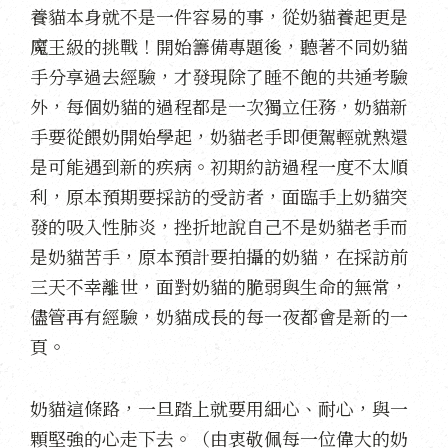
養貓本身就不是一件容易的事，從奶貓養起更是
魔王級的挑戰！開始籌備專題後，聽著不同奶貓
手分享過去經驗，才發現除了睡不飽的共通考驗
外，每個奶貓的過程都是一次獨立任務，奶貓新
手要從餵奶開始學起，奶貓老手即便駕輕就熟還
是可能遇到新的疾病。初期約訪過程一度不太順
利，原本預期要採訪的受訪者，面臨手上奶貓突
發的吸入性肺炎，挫折地說自己不是奶貓老手而
是奶貓苦手，原本預計要拍攝的奶貓，在採訪前
三天不幸離世，面對奶貓的脆弱與生命的無常，
儘管再有經驗，奶貓成長的每一夜都會是新的一
頁。
奶貓這條路，一旦踏上就要用細心、耐心，與一
顆堅強的心走下去。（由衷敬佩每一位偉大的奶