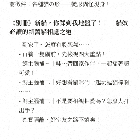
窩徵件：各種貓の形——變形貓怪現身！
《別冊》新貓，你踩到我地盤了！——貓奴
必讀的新舊貓相處之道
- 到家了～怎麼有股怨氣⋯⋯
- 再養一隻貓前，先檢視四大重點！
- 飼主腦補ㄧ｜哇～帶回家作伴，一起窩著超
可愛！
- 飼主腦補二｜好想看貓咪們一起玩逗貓棒啊
～～
- 飼主腦補三｜不是要相親相愛嗎？怎麼大打
出手？
- 確實隔離，好室友之路不遠矣！