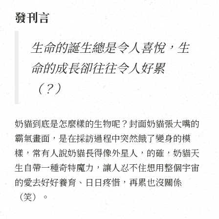
發刊言
生命的誕生總是令人喜悅，生
命的成長卻往往令人好累
（？）
奶貓到底是怎麼樣的生物呢？封面奶貓張大嘴的
霸氣畫面，是在採訪過程中突然餓了變身的模
樣，常有人說奶貓長得像外星人，的確，奶貓天
生自帶一種奇特魔力，讓人忍不住想用整個宇宙
的愛去好好養育、日日疼惜，再累也沒關係
（笑）。