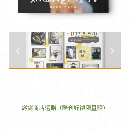
窩窩商店選購（隨刊好禮限量贈）