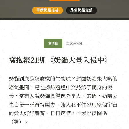
罕病奶貓桔桔
路倒奶貓淑娟
窩抱報
2020/09/01
窩抱報21期 《奶貓大量入侵中》
奶貓到底是怎麼樣的生物呢？封面奶貓張大嘴的
霸氣畫面，是在採訪過程中突然餓了變身的模
樣，常有人說奶貓長得像外星人，的確，奶貓天
生自帶一種奇特魔力，讓人忍不住想用整個宇宙
的愛去好好養育、日日疼惜，再累也沒關係
（笑）。