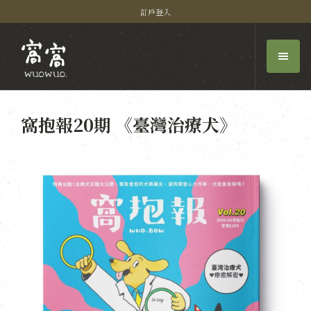
訂戶登入
窩抱報20期 《臺灣治療犬》