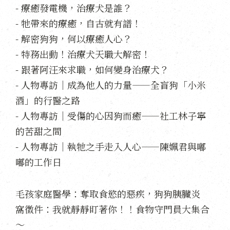
- 療癒發電機，治療犬是誰？
- 牠帶來的療癒，自古就有譜！
- 解密狗狗，何以療癒人心？
- 特務出動！治療犬天職大解密！
- 跟著阿汪來求職，如何變身治療犬？
- 人物專訪｜成為他人的力量——全盲狗「小米
酒」的行醫之路
- 人物專訪｜受傷的心因狗而癒——社工林子寧
的苦甜之間
- 人物專訪｜執牠之手走入人心——陳姵君與嘟
嘟的工作日
毛孩家庭醫學：奪取食慾的惡疾，狗狗胰臟炎
窩徵件：我就靜靜盯著你！！食物守門員大集合
～