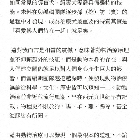
如同常見的導盲犬、緝毒犬等需具備獨特的技
能。未料在與編輯團隊逐步採（挖）訪（寶）的
過程中才發現，成為治療犬最重要的特質其實是
「喜愛與人們待在一起」就足矣。
這對我而言是相當的震撼，意味著動物治療原理
並不仰賴額外的技能，而是動物本身的存在，與
人們建立關係就足以對人們身心產生巨大的影
響，而當編輯團隊越挖越深時，便發現動物治療
無論從科學、文化、歷史皆可以窺知一二。動物
治療並非近代流行風潮，早在西元九世紀早有記
載；物種更不限於狗，馬、羊、雞、鴨等，甚至
海豚皆有所聞。
藉由動物治療可以發現一個最根本的道理，不論