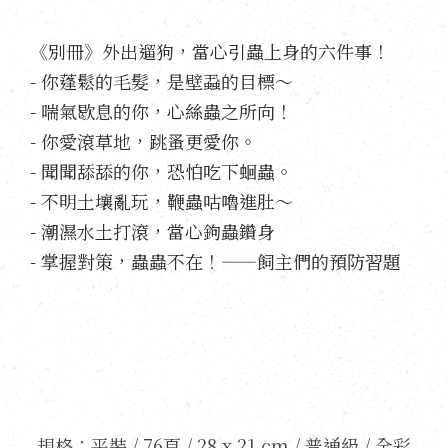
《別冊》外出遛狗，當心引蟲上身的六件事！
- 你蓬鬆的毛髮，是壁蝨的目標～
- 喘氣歇息的你，心絲蟲之所向！
- 你愛滾草地，跳蚤更愛你。
- 聞聞舔舔的你，恐怕吃下蛔蟲。
- 不明土壤亂玩，鞭蟲咕嚕進肚～
- 潮濕水土打滾，當心鉤蟲鑽身
- 掌握對策，蟲蟲不在！——飼主們的預防習題
規格：平裝 / 76頁 / 28 x 21 cm / 普通級 / 全彩