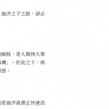
、海洋之子之餘，卻必
的鯨豚，是人類挾大軍
海灣」。於此之下，再
困惑。
的是海洋資源正快速浩