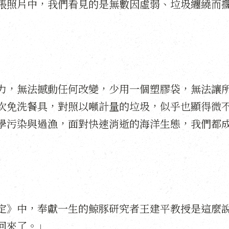
張照片中，我們看見的是無數因虛弱、垃圾纏繞而
力，無法撼動任何改變，少用一個塑膠袋，無法讓
次免洗餐具，對照以噸計量的垃圾，似乎也顯得微
學污染與過漁，面對快速消逝的海洋生態，我們都
定》中，奉獻一生的鯨豚研究者王建平教授是這麼
回來了。」