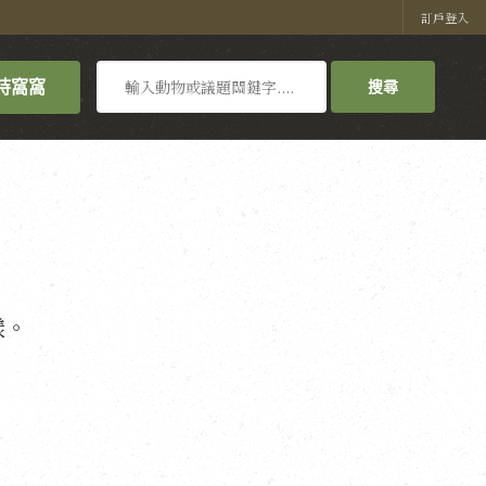
訂戶登入
搜
持窩窩
搜尋
尋
樣。