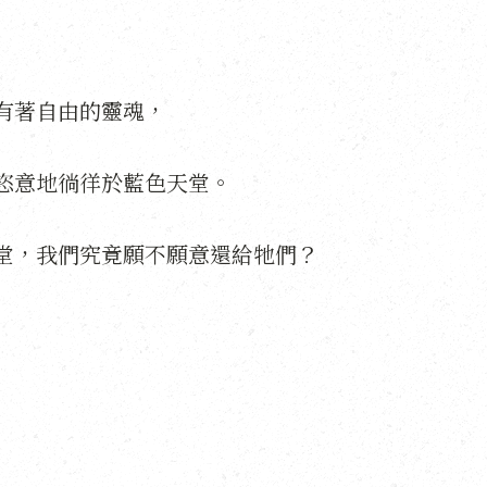
有著自由的靈魂，
恣意地徜徉於藍色天堂。
堂，我們究竟願不願意還給牠們？