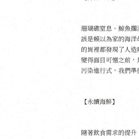
珊瑚礁窒息、鯨魚擱
該是賴以為家的海洋
的胃裡都發現了人造
變得面目可憎之前，
污染進行式，我們準
【永續海鮮】
隨著飲食需求的提升