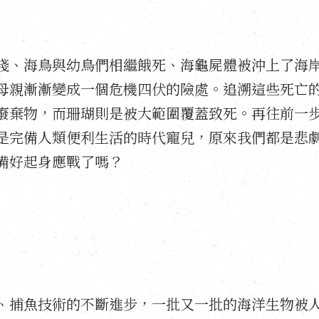
淺、海鳥與幼鳥們相繼餓死、海龜屍體被沖上了海
母親漸漸變成一個危機四伏的險處。追溯這些死亡
廢棄物，而珊瑚則是被大範圍覆蓋致死。再往前一
是完備人類便利生活的時代寵兒，原來我們都是悲
備好起身應戰了嗎？
、捕魚技術的不斷進步，一批又一批的海洋生物被