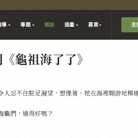
支
報導
專題
雜誌
插畫
募資
期《龜祖海了了》
令人忍不住駐足凝望，想像著，牠在海裡翺游地模
海龜們，過得好嗎？