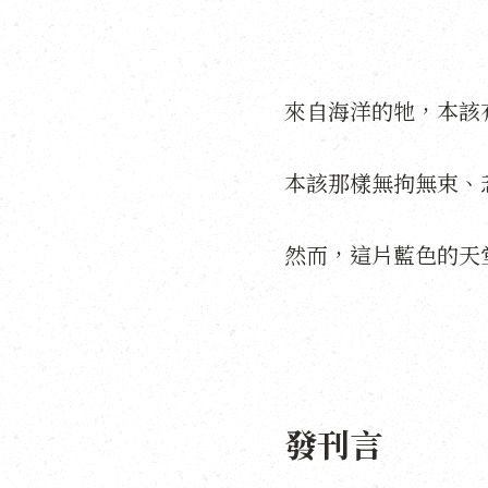
來自海洋的牠，本該
本該那樣無拘無束、
然而，這片藍色的天
發刊言