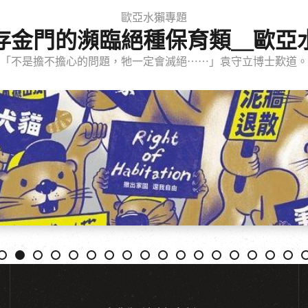
歐亞水獺專題
存金門的瀕臨絕種保育類＿歐亞
「不是擔不擔心的問題，牠一定會滅絕⋯⋯」袁守立博士歎道。