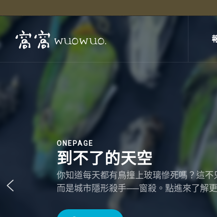
ONEPAGE
到不了的天空
你知道每天都有鳥撞上玻璃慘死嗎？這不
而是城市隱形殺手──窗殺。點進來了解