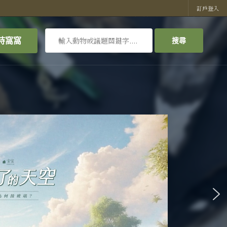
訂戶登入
搜
持窩窩
搜尋
尋