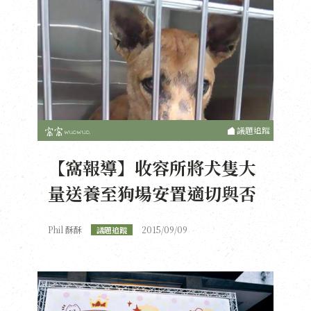
議題追蹤
【窩報導】收容所將犬隻大
量送養至狗場安置適切與否
Phil 酥酥
2015/09/09
議題追蹤