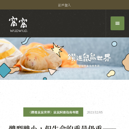
訂戶登入
《鑽進鼠鼠世界》鼠鼠飼養指南專題
2023/12/05
體型雖小，但生命的重量仍重——