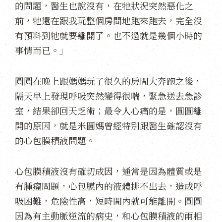
的問題，醫生也說沒有，在牠狀況突然惡化之
前，牠還在跟我玩整個房間地跑來跑去，完全沒
有預料到牠就要離開了。也不過就是幾個小時的
事情而已。」
圓圓在晚上跟媽媽玩了很久的房間大奔跑之後，
隔天早上發現呼吸突然變得很喘，緊急送去急診
室，結果卻回天乏術；最令人心痛的是，圓圓離
開的原因，就是米圓媽曾經特別跟醫生確認沒有
的心包膜積液問題。
心包膜積液沒有確切成因，通常是因為體質或是
有腫瘤問題，心包膜內的液體排不出去，造成呼
吸困難，危險性高，短時間內就可能離開。​​圓圓
因為有主動脈逆流的病史，和心包膜積液的兩相