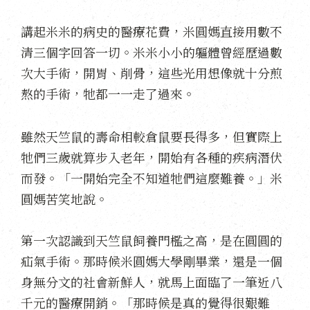
講起米米的病史的醫療花費，米圓媽直接用數不
清三個字回答一切。米米小小的軀體曾經歷過數
次大手術，開胃、削骨，這些光用想像就十分煎
熬的手術，牠都一一走了過來。
雖然天竺鼠的壽命相較倉鼠要長得多，但實際上
牠們三歲就算步入老年，開始有各種的疾病潛伏
而發。「一開始完全不知道牠們這麼難養。」米
圓媽苦笑地說。
第一次認識到天竺鼠飼養門檻之高，是在圓圓的
疝氣手術。那時候米圓媽大學剛畢業，還是一個
身無分文的社會新鮮人，就馬上面臨了一筆近八
千元的醫療開銷。「那時候是真的覺得很艱難