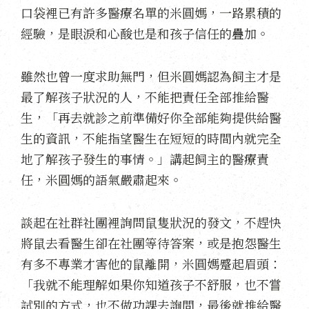
口袋裡已有許多醫療名單的米圓媽，一路累積的
經驗，是眼淚和心酸也是和孩子信任的疊加。
雖然也曾一度求助無門，但米圓媽認為飼主才是
最了解孩子狀況的人，不能把責任全部推給醫
生，「再去就診之前準備好你全部能夠提供給醫
生的資訊，不能指望醫生在短短的時間內就完全
地了解孩子發生的事情。」講起飼主的醫療責
任，米圓媽的語氣嚴肅起來。
談起在社群社團裡詢問鼠隻狀況的發文，不趕快
將鼠去看醫生卻在社團等待答案，或是抱怨醫生
有多不專業才害他的鼠離開，米圓媽蹙起眉頭：
「我就不能理解如果你知道孩子不舒服，也不嘗
試別的方式，也不做功課去詢問，最後就推給醫