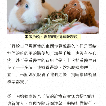
米米抬頭，聰慧的眼睛看著鏡頭。
「買給自己幾百塊的東西你猶豫很久，但是買給
牠們的吃的用的隨便加一加幾千塊，也沒有在心
疼。甚至是看醫生的費用也是，上次牠看醫生只
花了一千多塊，我還覺得說，欸怎麼這麼便
宜。」米圓媽笑說養了牠們之後，判斷事情衡量
標準都變了。
從一開始聽到近八千塊的診療費會無力招架的社
會新鮮人，到現在隨時關注著一點點細微變化，