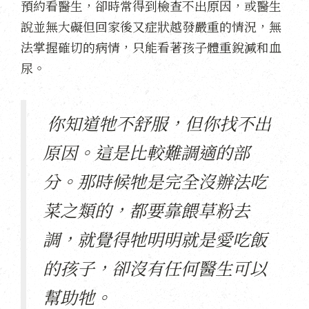
預約看醫生，卻時常得到檢查不出原因，或醫生
說並無大礙但回家後又症狀越發嚴重的情況，無
法掌握確切的病情，只能看著孩子體重銳減和血
尿。
你知道牠不舒服，但你找不出
原因。這是比較難調適的部
分。那時候牠是完全沒辦法吃
菜之類的，都要靠餵草粉去
調，就覺得牠明明就是愛吃飯
的孩子，卻沒有任何醫生可以
幫助牠。