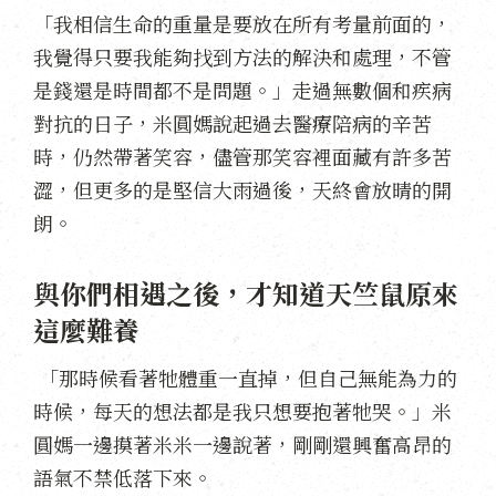
「我相信生命的重量是要放在所有考量前面的，
我覺得只要我能夠找到方法的解決和處理，不管
是錢還是時間都不是問題。」走過無數個和疾病
對抗的日子，米圓媽說起過去醫療陪病的辛苦
時，仍然帶著笑容，儘管那笑容裡面藏有許多苦
澀，但更多的是堅信大雨過後，天終會放晴的開
朗。
與你們相遇之後，才知道天竺鼠原來
這麼難養
「那時候看著牠體重一直掉，但自己無能為力的
時候，每天的想法都是我只想要抱著牠哭。」米
圓媽一邊摸著米米一邊說著，剛剛還興奮高昂的
語氣不禁低落下來。