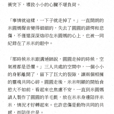
衝突下，導致小小的心臟不堪負荷。
「事情就這樣，一下子就走掉了。」一直開朗的
米圓媽聲音變得細細的，失去了圓圓的錯愕和悲
傷，不僅還深深烙印在米圓媽的心上，也被一同
紀錄在了米米的眼中。
「那時候米米跟溝通師說，圓圓走掉的時候，空
氣裡都是恐懼。」三人共處的空間中，一個小小
的身影離開了，留下了巨大的裂隙，讓兩個相擁
的靈魂共同心碎。圓圓走後，米米明顯的開始食
慾大不如前，看起來也焦慮不安，一直到米圓媽
請人製作了圓圓的羊毛氈，放在米米身邊陪伴米
米，情況才好轉起來。也許悲傷是動物共同的共
感，而陪伴也是。