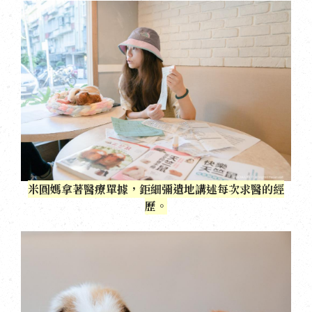
米圓媽拿著醫療單據，鉅細彌遺地講述每次求醫的經
歷。