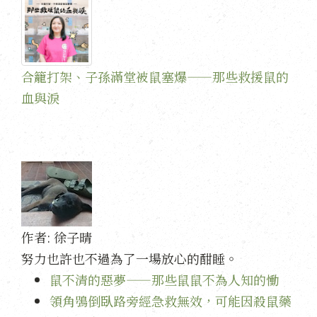
合籠打架、子孫滿堂被鼠塞爆——那些救援鼠的
血與淚
作者:
徐子晴
努力也許也不過為了一場放心的酣睡。
鼠不清的惡夢——那些鼠鼠不為人知的慟
領角鴞倒臥路旁經急救無效，可能因殺鼠藥