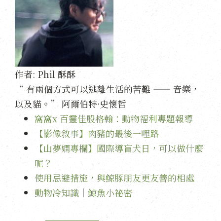
作者:
Phil 酥酥
“ 有兩個方式可以逃離生活的苦難 —— 音樂，
以及貓。” 阿爾伯特·史懷哲
窩窩x 百靈佳殷格翰：動物福利專題報導
【影像敘事】肉豬的最後一哩路
【山夢嫻專欄】國際導盲犬日，可以做什麼
呢？
使用忌避措施，與鯨豚朋友更友善的相處
動物冷知識｜鯨魚小祕密