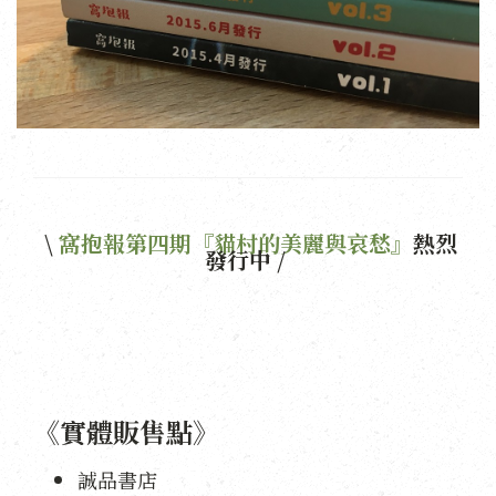
\
窩抱報第四期『貓村的美麗與哀愁』
熱烈
發行中 /
《實體販售點》
誠品
書店