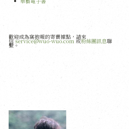
華藝電子書
歡迎成為窩抱報的寄賣據點，請來
信
service@wuo-wuo.com
或
粉絲團訊息
聯
繫。