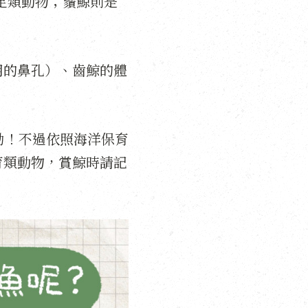
頭足類動物；鬚鯨則是
用的鼻孔）、齒鯨的體
勃！不過依照海洋保育
育類動物，賞鯨時請記
！