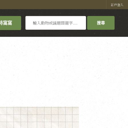
訂戶登入
搜
持窩窩
搜尋
尋