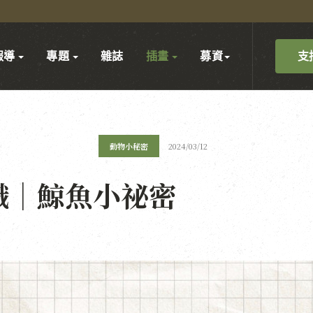
支
報導
專題
雜誌
插畫
募資
動物小秘密
2024/03/12
識｜鯨魚小祕密