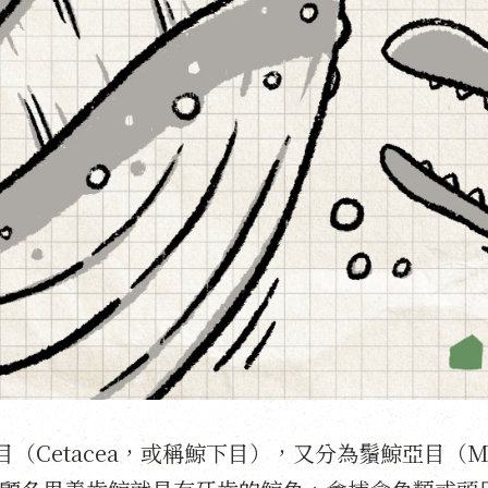
Cetacea，或稱鯨下目），又分為鬚鯨亞目（Mys