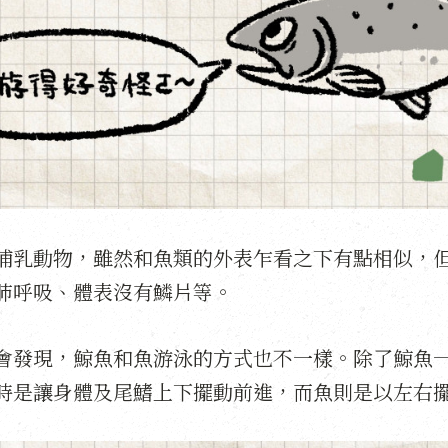
哺乳動物，雖然和魚類的外表乍看之下有點相似，
肺呼吸、體表沒有鱗片等。
會發現，鯨魚和魚游泳的方式也不一樣。除了鯨魚
時是讓身體及尾鰭上下擺動前進，而魚則是以左右