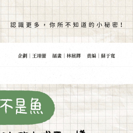
企劃｜王翊蕾 插畫｜林展鐸 責編｜蘇于寬