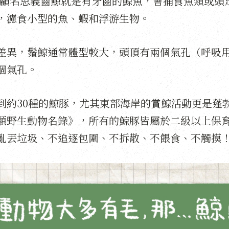
ti）。顧名思義齒鯨就是有牙齒的鯨魚，會捕食魚類或
，濾食小型的魚、蝦和浮游生物。
差異，鬚鯨通常體型較大，頭頂有兩個氣孔（呼吸
個氣孔。
到約30種的鯨豚，尤其東部海岸的賞鯨活動更是蓬
類野生動物名錄》，所有的鯨豚皆屬於二級以上保
亂丟垃圾、不追逐包圍、不拆散、不餵食、不觸摸