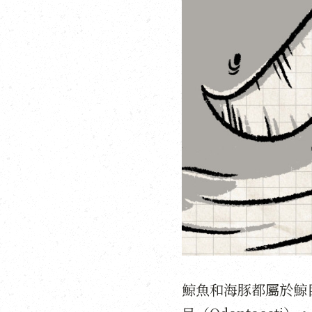
鯨魚和海豚都屬於鯨目（