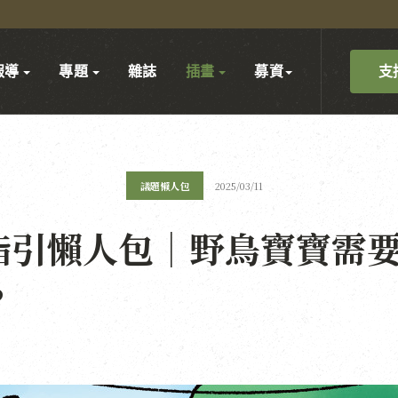
支
報導
專題
雜誌
插畫
募資
議題懶人包
2025/03/11
指引懶人包｜野鳥寶寶需
？