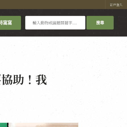
訂戶登入
搜
持窩窩
搜尋
尋
要協助！我