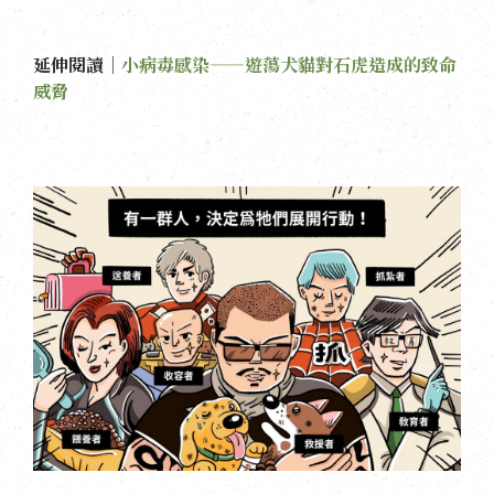
延伸閱讀｜
小病毒感染——遊蕩犬貓對石虎造成的致命
威脅