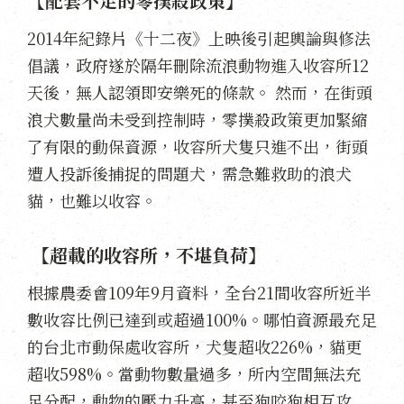
【配套不足的零撲殺政策】
2014年紀錄片《十二夜》上映後引起輿論與修法
倡議，政府遂於隔年刪除流浪動物進入收容所12
天後，無人認領即安樂死的條款。 然而，在街頭
浪犬數量尚未受到控制時，零撲殺政策更加緊縮
了有限的動保資源，收容所犬隻只進不出，街頭
遭人投訴後捕捉的問題犬，需急難救助的浪犬
貓，也難以收容。
【超載的收容所，不堪負荷】
根據農委會109年9月資料，全台21間收容所近半
數收容比例已達到或超過100%。哪怕資源最充足
的台北市動保處收容所，犬隻超收226%，貓更
超收598%。當動物數量過多，所內空間無法充
足分配，動物的壓力升高，甚至狗咬狗相互攻