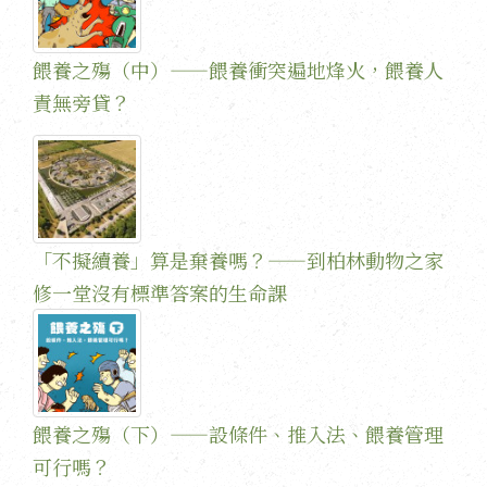
餵養之殤（中）——餵養衝突遍地烽火，餵養人
責無旁貸？
「不擬續養」算是棄養嗎？——到柏林動物之家
修一堂沒有標準答案的生命課
餵養之殤（下）——設條件、推入法、餵養管理
可行嗎？