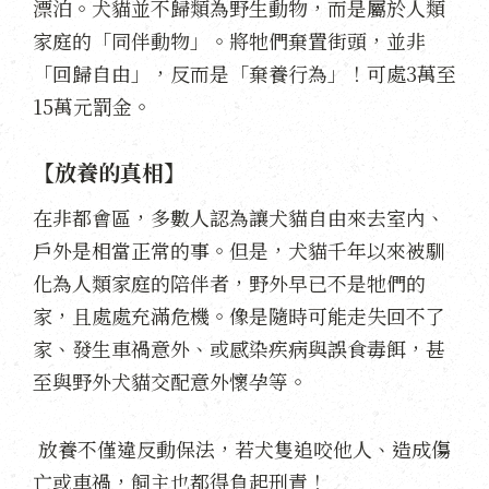
漂泊。犬貓並不歸類為野生動物，而是屬於人類
家庭的「同伴動物」。將牠們棄置街頭，並非
「回歸自由」，反而是「棄養行為」！可處3萬至
15萬元罰金。
【放養的真相】
在非都會區，多數人認為讓犬貓自由來去室內、
戶外是相當正常的事。但是，犬貓千年以來被馴
化為人類家庭的陪伴者，野外早已不是牠們的
家，且處處充滿危機。像是隨時可能走失回不了
家、發生車禍意外、或感染疾病與誤食毒餌，甚
至與野外犬貓交配意外懷孕等。
放養不僅違反動保法，若犬隻追咬他人、造成傷
亡或車禍，飼主也都得負起刑責！