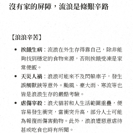
沒有家的屏障，流浪是條艱辛路
【浪浪辛苦】
挨餓生病
：流浪在外生存得靠自己，除非能
夠找到穩定的食物來源，否則挨餓受凍是家
常便飯。
天災人禍
：浪浪可能來不及閃躲車子，發生
誤觸獸鋏等意外。颱風、豪大雨、寒流等也
皆是浪浪生存的嚴酷考驗。
虐傷宰殺
：浪犬貓若和人生活範圍重疊，便
容易發生衝突，當衝突升高，部分人士可能
為報復而傷害動物。此外，浪浪遭惡意虐待
甚或吃食也時有所聞。