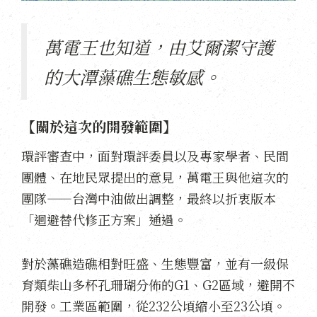
萬電王也知道，由艾爾潔守護
的大潭藻礁生態敏感。
【關於這次的開發範圍】
環評審查中，面對環評委員以及專家學者、民間
團體、在地民眾提出的意見，萬電王與他這次的
團隊——台灣中油做出調整，最終以折衷版本
「迴避替代修正方案」通過。
對於藻礁造礁相對旺盛、生態豐富，並有一級保
育類柴山多杯孔珊瑚分佈的G1、G2區域，避開不
開發。工業區範圍，從232公頃縮小至23公頃。