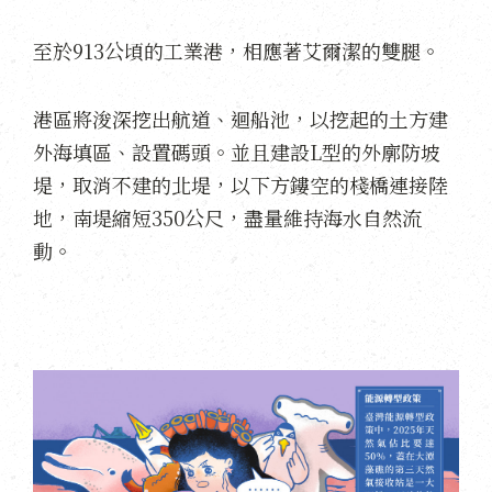
至於913公頃的工業港，相應著艾爾潔的雙腿。
港區將浚深挖出航道、迴船池，以挖起的土方建
外海填區、設置碼頭。並且建設L型的外廓防坡
堤，取消不建的北堤，以下方鏤空的棧橋連接陸
地，南堤縮短350公尺，盡量維持海水自然流
動。