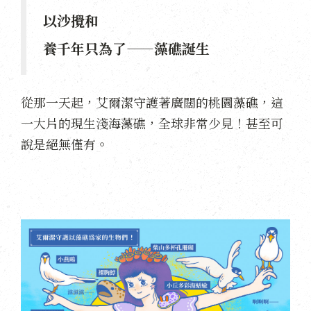
以沙攪和
養千年只為了——藻礁誕生
從那一天起，艾爾潔守護著廣闊的桃園藻礁，這
一大片的現生淺海藻礁，全球非常少見！甚至可
說是絕無僅有。