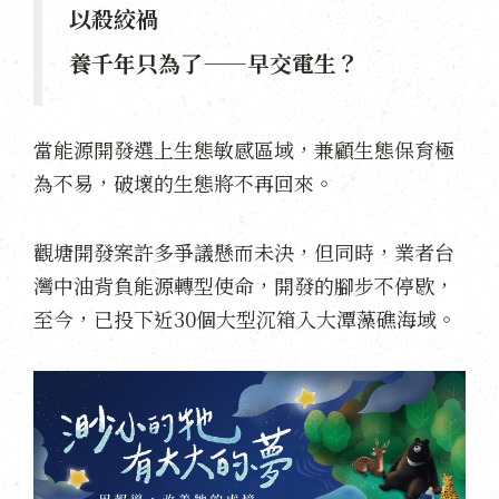
以殺絞禍
養千年只為了——早交電生？
當能源開發選上生態敏感區域，兼顧生態保育極
為不易，破壞的生態將不再回來。
觀塘開發案許多爭議懸而未決，但同時，業者台
灣中油背負能源轉型使命，開發的腳步不停歇，
至今，已投下近30個大型沉箱入大潭藻礁海域。