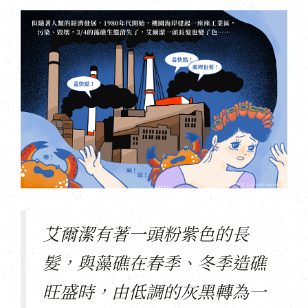
艾爾潔有著一頭粉紫色的長
髮，與藻礁在春季、冬季造礁
旺盛時，由低調的灰黑轉為一