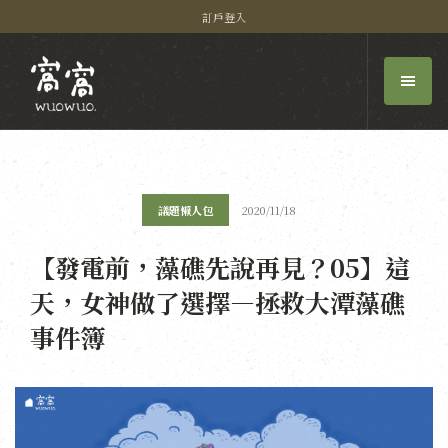
訂戶登入
議題懶人包
2020/11/18
【發電前，藻礁先說再見？05】這
天，女神做了選擇—拯救大潭藻礁
事件簿