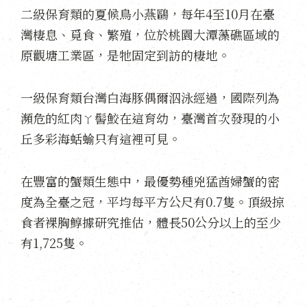
二級保育類的夏候鳥小燕鷗，每年4至10月在臺
灣棲息、覓食、繁殖，位於桃園大潭藻礁區域的
原觀塘工業區，是牠固定到訪的棲地。
一級保育類台灣白海豚偶爾泅泳經過，國際列為
瀕危的紅肉ㄚ髻鮫在這育幼，臺灣首次發現的小
丘多彩海蛞蝓只有這裡可見。
在豐富的蟹類生態中，最優勢種兇猛酋婦蟹的密
度為全臺之冠，平均每平方公尺有0.7隻。頂級掠
食者裸胸鯙據研究推估，體長50公分以上的至少
有1,725隻。