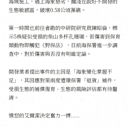
海域施工，遇上海象惡劣，擱淺在說好不開發的
生態敏感區，破壞0.58公頃藻礁。
第一時間也前往會勘的中研院研究員陳昭倫，標
示5株疑似受損的柴山多杯孔珊瑚，若傷害到保育
類動物即觸犯《野保法》，目前海保署進一步調
查中，對於傷害與否沒有明確定論。
開發業者提出事件的主因是「海象變化掌握不
足」，其因應對策兩度遭環保署「退貨」補件，
受損生態的補償復育、生態的風險評估都有待釐
清。
憤怒的艾爾潔決定奮力一搏......