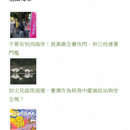
不要告別西海岸！救藻礁全臺快閃、拼公投連署
門檻
初次見面斑頭雁，臺灣作為候鳥中繼補給站夠安
全嗎？