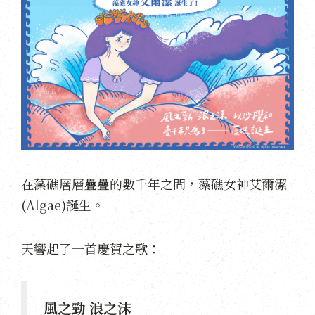
在藻礁層層疊疊的數千年之間，藻礁女神艾爾潔
(Algae)誕生。
天響起了一首慶賀之歌：
風之勁 浪之沫