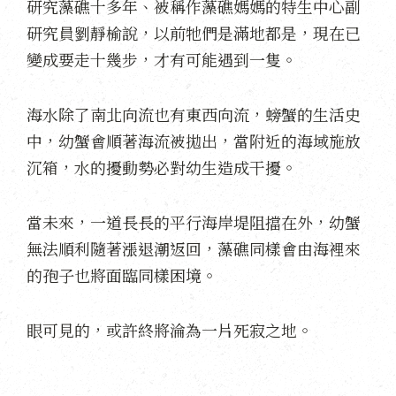
研究藻礁十多年、被稱作藻礁媽媽的特生中心副
研究員劉靜榆說，以前牠們是滿地都是，現在已
變成要走十幾步，才有可能遇到一隻。
海水除了南北向流也有東西向流，螃蟹的生活史
中，幼蟹會順著海流被拋出，當附近的海域施放
沉箱，水的擾動勢必對幼生造成干擾。
當未來，一道長長的平行海岸堤阻擋在外，幼蟹
無法順利隨著漲退潮返回，藻礁同樣會由海裡來
的孢子也將面臨同樣困境。
眼可見的，或許終將淪為一片死寂之地。