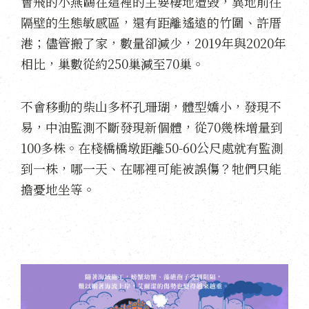
會飛的小燕鷗在這裡的主要棲地遭毀，異地前往
隔壁的生態敏感區，還有距離遙遠的竹圍、許厝
港；儘管搬了家，數量卻減少，2019年與2020年
相比，巢數從約250巢減至70巢。
不會移動的柴山多杯孔珊瑚，體型嬌小，發現不
易，中油監測不斷發現新個體，從70幾株增量到
100多株。在棧橋橋墩距離50-60公尺處就有監測
到一株，哪一天、在哪裡可能被誤傷？牠們只能
擔憂地坐等。