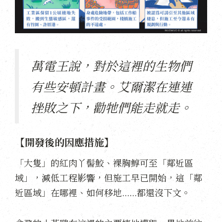
萬電王說，對於這裡的生物們
有些安頓計畫。艾爾潔在連連
挫敗之下，勸牠們能走就走。
【開發後的因應措施】
「大隻」的紅肉丫髻鮫、裸胸鯙可至「鄰近區
域」，減低工程影響，但施工早已開始，這「鄰
近區域」在哪裡、如何移地......都還沒下文。