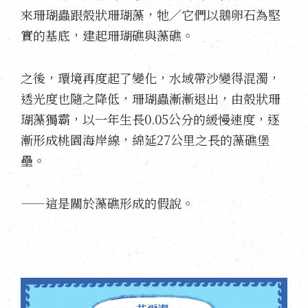
來珊瑚蟲跟殼狀珊瑚藻，牠／它們以鵝卵石為堅
實的基底，建起珊瑚礁與藻礁。
之後，環境再度起了變化，水域帶沙變得混濁，
透光度也隨之降低，珊瑚蟲漸漸退出，由殼狀珊
瑚藻獨霸，以一年生長0.05公分的緩慢速度，逐
漸形成桃園海岸線，綿延27公里之長的藻礁堡
壘。
——這是關於藻礁形成的假說。