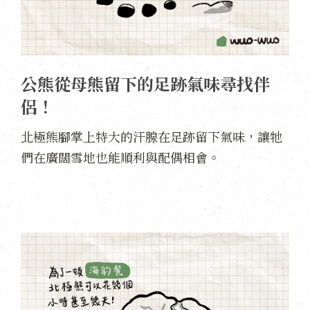
公熊從母熊留下的足跡氣味尋找伴
侶！
北極熊腳掌上特大的汗腺在足跡留下氣味，讓牠
們在廣闊雪地也能順利與配偶相會。