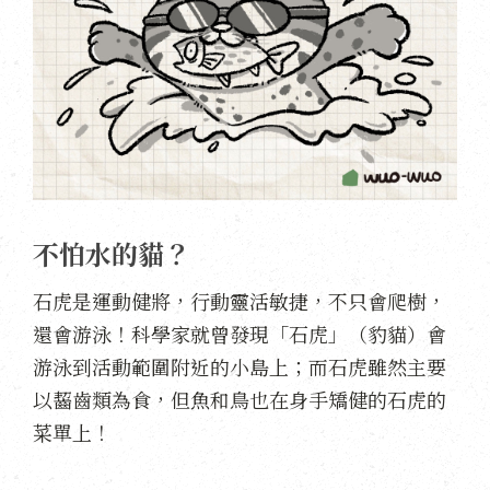
不怕水的貓？
石虎是運動健將，行動靈活敏捷，不只會爬樹，
還會游泳！科學家就曾發現「石虎」（豹貓）會
游泳到活動範圍附近的小島上；而石虎雖然主要
以齧齒類為食，但魚和鳥也在身手矯健的石虎的
菜單上！