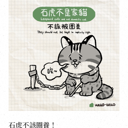
石虎不該圈養！