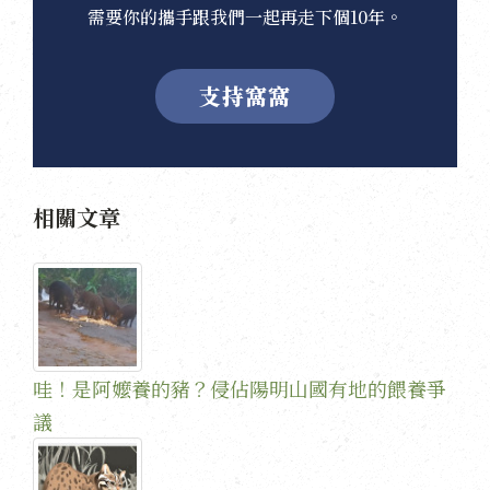
需要你的攜手跟我們一起再走下個10年。
支持窩窩
相關文章
哇！是阿嬤養的豬？侵佔陽明山國有地的餵養爭
議