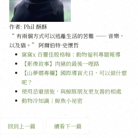
作者:
Phil 酥酥
“ 有兩個方式可以逃離生活的苦難 —— 音樂，
以及貓。” 阿爾伯特·史懷哲
窩窩x 百靈佳殷格翰：動物福利專題報導
【影像敘事】肉豬的最後一哩路
【山夢嫻專欄】國際導盲犬日，可以做什麼
呢？
使用忌避措施，與鯨豚朋友更友善的相處
動物冷知識｜鯨魚小祕密
回到上一篇
續看下一篇