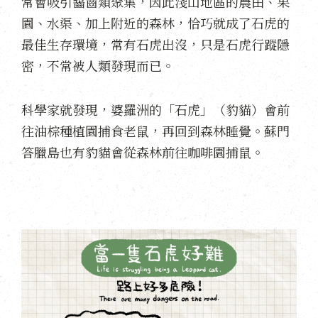
常會吸引齧齒類聚集，因此淺山地區的農田、果
園、水渠、加上附近的森林，恰巧就成了石虎的
最佳生存環境，常有石虎出沒，只是石虎行蹤隱
密，不常被人類發現而已。
科學家就發現，婆羅洲的「石虎」（豹貓）會前
往油棕種植園捕食老鼠，再回到森林睡覺。蘇門
答臘島也有豹貓會從森林前往咖啡園捕鼠。