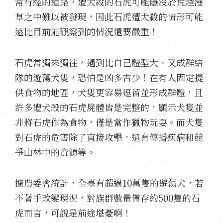
常行經的道路，遭犬殺的石虎可能隱沒於荒煙漫
草之中難以被發現，因此石虎遭犬殺的情形可能
遠比目前能觀察到的情況還要嚴重！
石虎常獨來獨往，遇到比自己體型大、又成群結
隊的遊蕩犬隻，恐怕是凶多吉少！在有人固定提
供食物的地區，犬隻更容易逗留並形成群體，且
許多遭犬殺的石虎屍體皆是完整的，顯示犬隻並
非將石虎作為食物，僅是當作獵物玩耍。而犬隻
對石虎的危害除了直接攻擊，還有傳播疾病和競
爭山林中的資源等。
據農委會統計，全臺有超過10萬隻的遊蕩犬，若
不著手改變現況，對族群數量僅存約500隻的石
虎而言，可說是前途堪憂啊！