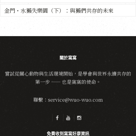
金門・水獺失樂園（下）：與獺們共存的未來
關於窩窩
嘗試從關心動物與生活環境開始，是學會與世界永續共存的
第一步 —— 也是窩窩的使命。
聯繫：service@wuo-wuo.com
免費收到窩窩好康資訊