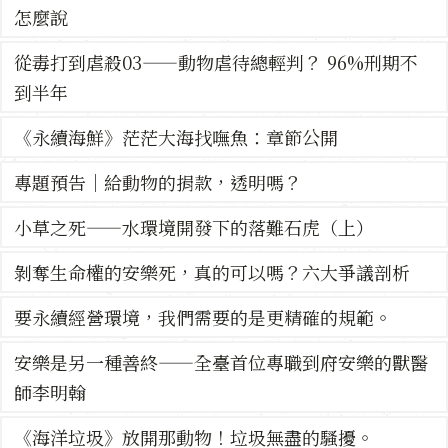
怎麼說
從毒打到虐殺03——動物虐待總輕判？ 96%刑期不
到半年
《永續海鮮》茫茫大海找嘸魚：章節公開
專題預告｜給動物的捐款，透明嗎？
小草之死——水環境開發下的落難石虎（上）
剝奪生命權的安樂死，真的可以嗎？六大爭議剖析
要永續經營環境，我們需要的是更精確的規範。
安樂是另一種善終——全臺首位專職到府安樂的獸醫
師李明翰
《海洋垃圾》放開那動物！垃圾無盡的騷擾。