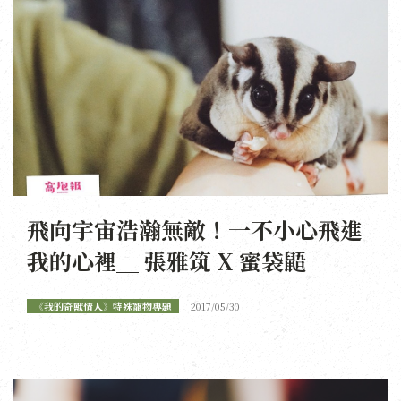
飛向宇宙浩瀚無敵！一不小心飛進
我的心裡＿ 張雅筑 X 蜜袋鼯
《我的奇獸情人》特殊寵物專題
2017/05/30