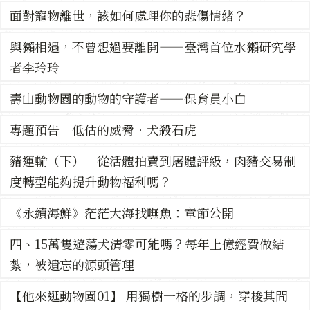
面對寵物離世，該如何處理你的悲傷情緒？
與獺相遇，不曾想過要離開——臺灣首位水獺研究學
者李玲玲
壽山動物園的動物的守護者——保育員小白
專題預告｜低估的威脅．犬殺石虎
豬運輸（下）｜從活體拍賣到屠體評級，肉豬交易制
度轉型能夠提升動物福利嗎？
《永續海鮮》茫茫大海找嘸魚：章節公開
四、15萬隻遊蕩犬清零可能嗎？每年上億經費做結
紮，被遺忘的源頭管理
【他來逛動物園01】 用獨樹一格的步調，穿梭其間