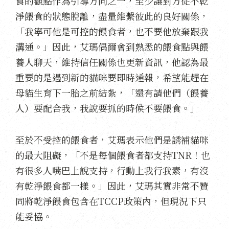
食的觀點作為引導方向之一，至少讓對方從不乾
淨餵食的狀態脫離，盡量維繫彼此的良好關係，
「我寧可他是可控的餵食者，也不要他放棄跟我
溝通。」因此，艾瑪偶爾會到熟悉的餵食點與餵
養人聊天，維持信任關係也更新資訊，他認為最
重要的是遇到新的貓咪要即時通報，希望能趕在
母貓生育下一胎之前結紮，「還有請他們（餵養
人）要配合我，我說要抓的時候不要餵食。」
至於不受控的餵食者，艾瑪表示他們是誘補貓咪
的最大阻礙，「不是每個餵食者都支持TNR！也
有很多人嘴巴上說支持，行動上我行我素，有沒
有乾淨餵食都一樣。」因此，艾瑪其實非常不贊
同將乾淨餵食包含在TCCP政策內，但現況下只
能妥協。