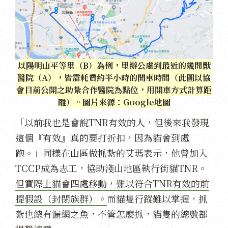
以陽明山平等里（B）為例，里辦公處到最近的幾間獸
醫院（A），皆需耗費約半小時的開車時間（此圖以協
會目前公開之助紮合作醫院為點位，用開車方式計算距
離）。圖片來源：Google地圖
「以前我也是會說TNR有效的人，但後來我發現
這個『有效』真的要打折扣，因為貓會到處
跑。」同樣在山區做抓紮的艾瑪表示，他曾加入
TCCP成為志工，協助淺山地區執行街貓TNR。
但實際上貓會四處移動，難以符合TNR有效的前
提假設（封閉族群）。
而貓隻行蹤難以掌握，抓
紮也總有漏網之魚，不管怎麼抓，貓隻的總數都