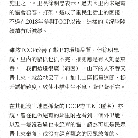
施里之一。里長徐明忠表示，過去因里內未絕育
的貓會發春、打架，造成了里民生活上的困擾，
不過在2018年參與TCCP以後，這樣的狀況陸陸
續續有所減緩。
雖然TCCP改善了鄰里的環境品質，但徐明忠
說，里內的貓抓也抓不完，推測應是有人刻意棄
養，「我們這邊很廣（範圍），山下的人不養又
帶上來，就給牠丟了。」加上山區幅員遼闊，提
升誘捕難度，致使小貓生生不息，紮也紮不完。
在其他淺山地區抓紮的TCCP志工K（匿名）亦
說，曾在他做絕育的鄰里附近看到一個外出籠，
以及一隻沒看過也未絕育的貓，認為可能是民眾
帶上來棄養，或沒有絕育觀念的民眾放養的。