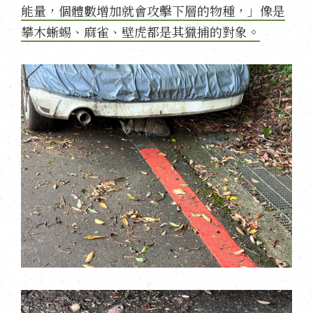
能量，個體數增加就會攻擊下層的物種，」像是
攀木蜥蜴、麻雀、壁虎都是其獵捕的對象。