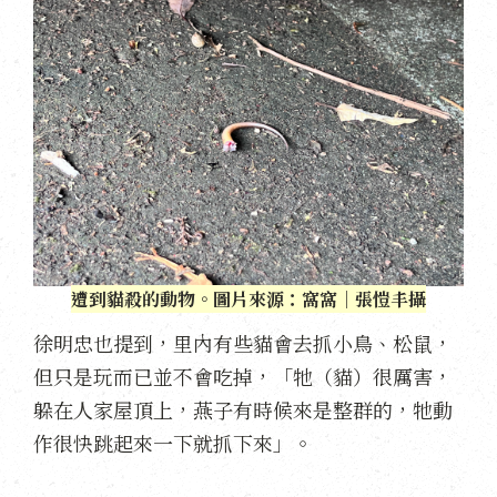
遭到貓殺的動物。圖片來源：窩窩｜張愷丰攝
徐明忠也提到，里內有些貓會去抓小鳥、松鼠，
但只是玩而已並不會吃掉，「牠（貓）很厲害，
躲在人家屋頂上，燕子有時候來是整群的，牠動
作很快跳起來一下就抓下來」。