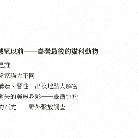
滅絕以前——臺灣最後的貓科動物
是誰
虎家貓大不同
構造、習性、出沒地點大解密
消失的美麗身影——臺灣雲豹
的石虎——野外繫放調查