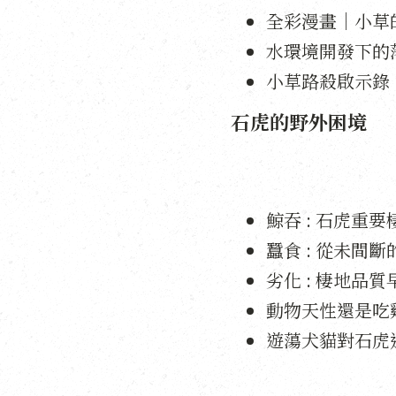
全彩漫畫｜小草
水環境開發下的
小草路殺啟示錄
石虎的野外困境
鯨吞 : 石虎重
蠶食 : 從未間
劣化 : 棲地品
動物天性還是吃
遊蕩犬貓對石虎