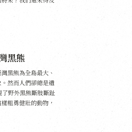
灣黑熊
臺灣黑熊為全島最大、
象。然而人們卻總是遺
現了野外黑熊斷肢斷趾
這樣粗勇健壯的動物，
？