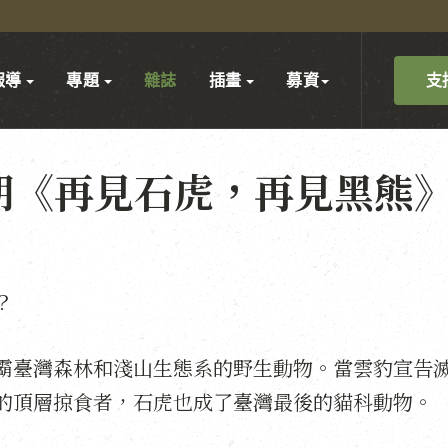
支
報導
專題
雜誌
插畫
募資
3期《再見石虎，再見黑熊
？
霸臺灣森林和淺山生態系的野生動物。當雲豹宣告
的頂層掠食者，石虎也成了臺灣最後的貓科動物。