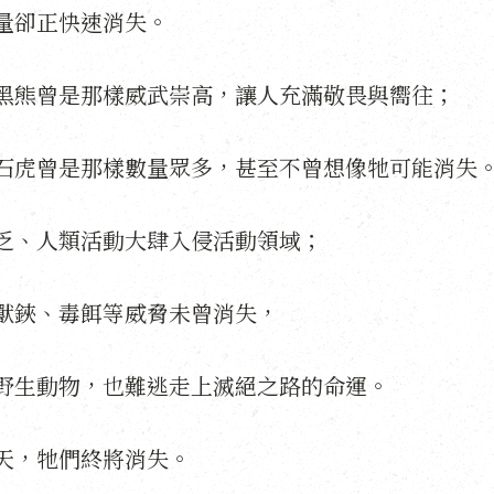
量卻正快速消失。
黑熊曾是那樣威武崇高，讓人充滿敬畏與嚮往；
石虎曾是那樣數量眾多，甚至不曾想像牠可能消失
乏、人類活動大肆入侵活動領域；
獸鋏、毒餌等威脅未曾消失，
野生動物，也難逃走上滅絕之路的命運。
天，牠們終將消失。