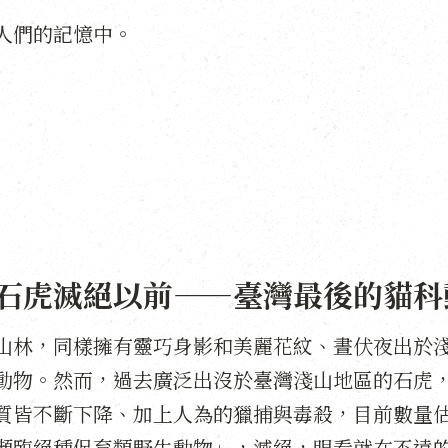
人們的記憶中。
石虎滅絕以前——臺灣最後的貓科
山林，同樣擁有靈巧身影和美麗花紋、晝伏夜出於
動物。然而，過去廣泛出沒於臺灣淺山地區的石虎
皆不斷下降、加上人為的獵捕與毒殺，目前數量估計不
瀕臨絕種保育類野生動物」，滅絕，眼看就在不遠