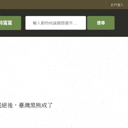
訂戶登入
搜
持窩窩
搜尋
尋
》
滅絕後，臺灣黑熊成了