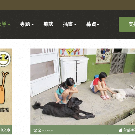
支
報導
專題
雜誌
插畫
募資
物文章
全部寵