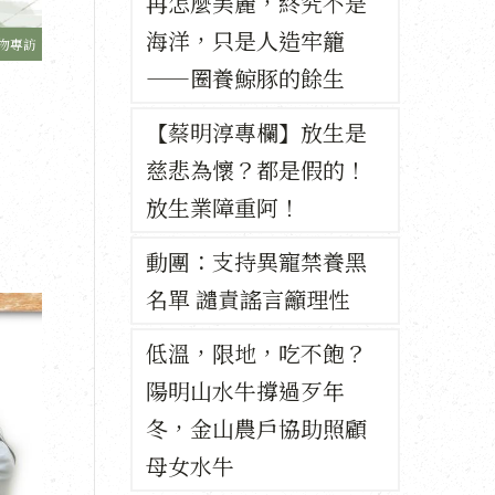
再怎麼美麗，終究不是
海洋，只是人造牢籠
物專訪
——圈養鯨豚的餘生
【蔡明淳專欄】放生是
慈悲為懷？都是假的！
放生業障重阿！
動團：支持異寵禁養黑
名單 譴責謠言籲理性
低溫，限地，吃不飽？
陽明山水牛撐過歹年
冬，金山農戶協助照顧
母女水牛