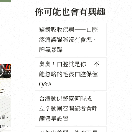
你可能也會有興趣
貓齒吸收疾病——口腔
疼痛讓貓咪沒有食慾、
脾氣暴躁
臭臭！口腔就是你！ 不
能忽略的毛孩口腔保健
Q&A
台灣動保警察何時成
立？動團召開記者會呼
籲儘早設置