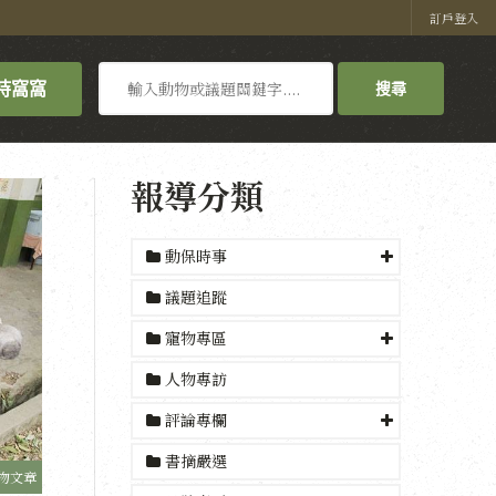
訂戶登入
搜
持窩窩
搜尋
尋
報導分類
動保時事
議題追蹤
寵物專區
人物專訪
評論專欄
書摘嚴選
物文章