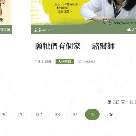
物文章
人
願牠們有個家 ─ 駱醫師
PHIL 酥酥
人物專訪
2014/08/08
第 135 頁，共 
130
131
132
133
134
135
136