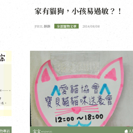
家有貓狗，小孩易過敏？！
PHIL 酥酥
全部寵物文章
2014/08/08
物專訪
人