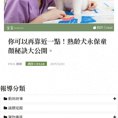
西莎 Cesar
你可以再靠近一點！熟齡犬永保童
顏秘訣大公開。
PHIL 酥酥
西莎 CESAR
2019/11/03
報導分類
動保時事
議題追蹤
寵物專區