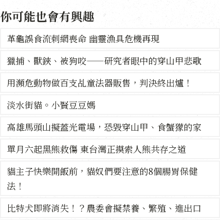
你可能也會有興趣
革龜誤食流刺網喪命 幽靈漁具危機再現
獵捕、獸鋏、被狗咬——研究者眼中的穿山甲悲歌
用瀕危動物做百支乩童法器販售，判決終出爐！
淡水街貓。小賢豆豆媽
高雄馬頭山擬蓋光電場，恐毀穿山甲、食蟹獴的家
單月六起黑熊救傷 東台灣正摸索人熊共存之道
貓主子快樂開飯前，貓奴們要注意的8個腸胃保健
法！
比特犬即將消失！？農委會擬禁養、繁殖、進出口