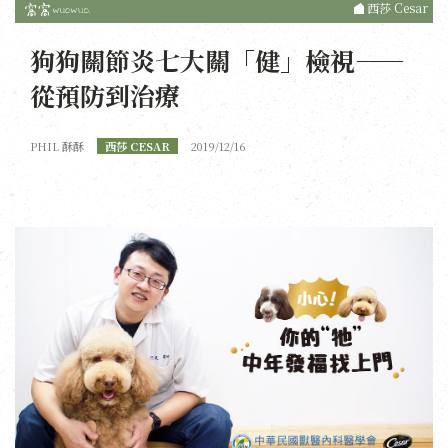
西莎 Cesar
狗狗關節炎七大關「健」檢視——
從預防到治療
PHIL 酥酥
西莎 CESAR
2019/12/16