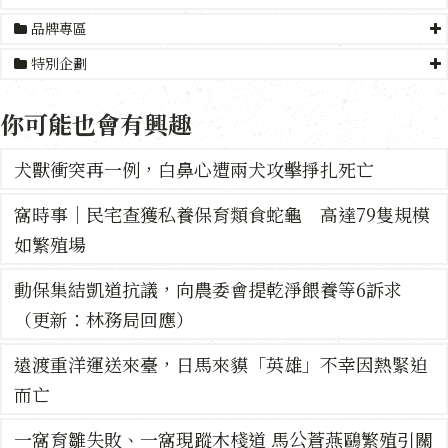
品牌專區
特別企劃
你可能也會有興趣
犬獸衝突再一例，白鼻心遭兩犬攻擊掙扎死亡
窩時事｜民宅查獲私養保育類食蛇龜 高達79隻規模
如繁殖場
動保集結凱道抗議，向農委會提乾淨餵養等6訴求
（更新：林務局回應）
遠渡重洋運送來臺，日馬來貘「英雄」不幸因熱緊迫
而亡
一窩育雛失敗、一窩現蹤木棧道 馬公蒼燕鷗繁殖引關