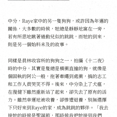
中分，Raye家中的另一隻狗狗，或許因為年邁的
關係，大多數的時候，牠總是靜靜地窩在一旁，
若有所思地瞅著過動兒似的跳跳，而牠的到來，
則是另一個始料未及的故事。
同樣是員林收容所的狗狗之一，拍攝《十二夜》
時的中分，其實是隻總是橫衝直撞的狗，就像是
個固執的阿公一般，拖著牽繩到處衝，搞的志工
和工作人員哭笑不得。後來，中分染上了犬瘟，
在復健下雖然重新站了起來，卻失去了原有的活
力。雖然幸運地被收養，卻慘遭退養，別無選擇
下只好來到Raye的家，成為跳跳的夥伴。「我去
接牠的時候是聖誕節，那時候我把牠接到我們