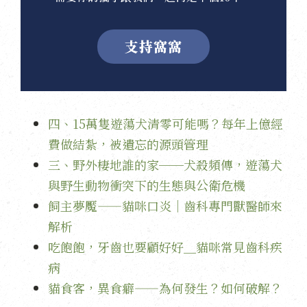
支持窩窩
四、15萬隻遊蕩犬清零可能嗎？每年上億經
費做結紮，被遺忘的源頭管理
三、野外棲地誰的家──犬殺頻傳，遊蕩犬
與野生動物衝突下的生態與公衛危機
飼主夢魘——貓咪口炎｜齒科專門獸醫師來
解析
吃飽飽，牙齒也要顧好好＿貓咪常見齒科疾
病
貓食客，異食癖——為何發生？如何破解？