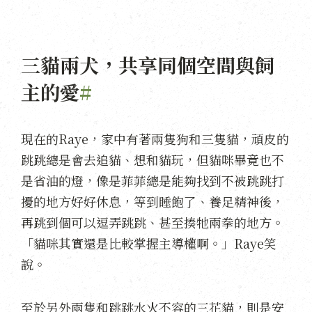
三貓兩犬，共享同個空間與飼
主的愛
#
現在的Raye，家中有著兩隻狗和三隻貓，頑皮的
跳跳總是會去追貓、想和貓玩，但貓咪畢竟也不
是省油的燈，像是菲菲總是能夠找到不被跳跳打
擾的地方好好休息，等到睡飽了、養足精神後，
再跳到個可以逗弄跳跳、甚至揍牠兩拳的地方。
「貓咪其實還是比較掌握主導權啊。」Raye笑
說。
至於另外兩隻和跳跳水火不容的三花貓，則是安