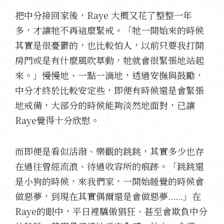
把中分接回家後，Raye 大概又花了整整一年
多，才讓牠不再這麼緊戒。「牠一開始來的時候
其實是很憂鬱的，也比較怕人，以前只要我打開
房門或是有什麼風吹草動，牠就會很緊張地站起
來。」慢慢地、一點一滴地，透過安撫與鼓勵，
中分才終於比較安定些，即便有時候還是會緊張
地戒備，大部分的時候能夠淡然地面對，已讓
Raye覺得十分欣慰。
而即便是看似活潑、樂觀的跳跳，其實多少也存
在過往曾經流浪、待過收容所的痕跡。「跳跳還
是小狗的時候，來我們家，一開始睡覺的時候會
做惡夢，到現在其實偶爾還是會做惡夢......」在
Raye的眼中，平日裡驕傲猖狂、甚至會欺負中分