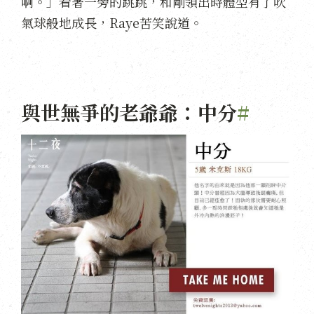
啊。」看著一旁的跳跳，和剛領出時體型有了吹
氣球般地成長，Raye苦笑說道。
與世無爭的老爺爺：中分
#