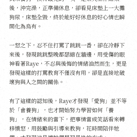
後，沖完澡，正準備休息，卻看見床墊上一大攤
狗尿，床墊全毀，終於能好好休息的好心情也瞬
間化為烏有。
一怒之下，忍不住打罵了跳跳一番，卻在冷靜下
來後，發現跳跳整晚都瑟縮在牆邊，用受傷的眼
神看著Raye，不忍與後悔的情緒油然而生，更是
發現這樣的打罵教育不僅沒有用，卻是直接地破
壞狗與人之間的關係。
有了這樣的認知後，Raye才發現「愛狗」並不等
於「會養狗」，也才開始努力學習如何「養
狗」，在情緒來的當下，把事情當成笑話看來轉
移憤怒，用鼓勵與引導來教狗，花時間陪伴牠