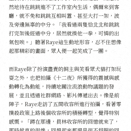
然地待在跳跳進不了工作室內生活，偶爾來到客
廳，就不免和跳跳互相叫囂、甚至大打一架，波
及旁邊無辜的中分。「我看過兩隻恰北北和跳跳
打完架後經過中分，居然就揍他一拳，可憐的出
氣包唉。」聽著Raye這生動地形容，忍不住想像
起那精彩的畫面，眾人便一起笑成了一團。
而Raye除了扮演盡責的飼主與笑看眾犬貓打架玩
耍之外，也把拍攝《十二夜》所獲得的震撼與感
動轉化為動能，持續地關注流浪動物議題的發
展，並且透過社群網路、影片傳遞出去。像是前
陣子，Raye走訪了五間收容所進行拍攝，看著零
撲殺政策上路後個收容所的積極轉型，覺得特別
感慨。「蹲在那邊，員林收容所的回憶就來了，
那時候真的很慘，回想起來都還是很不舒服的回