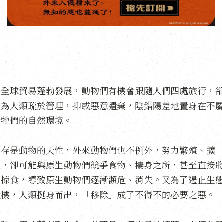
當全球貿易蓬勃發展，動物們有機會跟隨人們四處旅行，
因為人類疏於管理，抑或惡意遺棄，陰錯陽差地置身在不
於牠們的自然環境。
生存是動物的天性，外來動物們也不例外，努力繁殖、擴
散，卻可能與原生動物們競爭食物、棲身之所，甚至直接
之掠食，導致原生動物們逐漸瀕危、消失。又為了遏止生
危機，人類挺身而出，「移除」成了不得不的必要之惡。