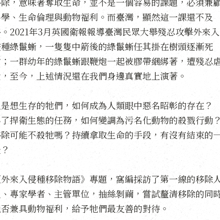
移除，意味著奪取生命，並不是一個容易的課題，必須兼
科學、生命倫理與動物福利。而臺灣，顯然這一課還不及
格。2021年3月英國衛報報導臺灣民眾大舉殘忍攻擊外來入
侵種綠鬣蜥，一隻隻中箭後的綠鬣蜥任其掛在樹頭逐漸死
亡；一群幼年的綠鬣蜥跟鞭炮一起被膠帶綑綁著，遭殘忍
殺，至今，上述情況還在我們身邊真實地上演著。
只是想生存的牠們，如何成為人類眼中惡名昭彰的存在？
為了捍衛生態的任務，如何變調為污名化動物的殺戮行動
移除可能不殺牠嗎？持續拿取生命的手段，有沒有結束的
天？
《外來入侵種移除物語》專題，窩編採訪了第一線的移除
員、專家學者、主管單位，抽絲剝繭，嘗試釐清移除的同
能否兼具動物福利，給予牠們最友善的對待。