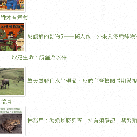
犧牲才有意義
被誤解的動物5——懶人包｜外來入侵種移除
語──取走生命，請溫柔以待
擎天崗野化水牛殞命，反映主管機關長期漠
的荒唐
林務局：海蟾蜍將列管！持有須登記，禁繁