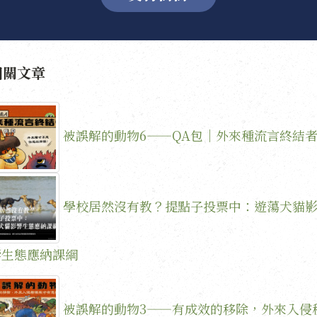
相關文章
被誤解的動物6——QA包｜外來種流言終結
學校居然沒有教？提點子投票中：遊蕩犬貓
響生態應納課綱
被誤解的動物3——有成效的移除，外來入侵