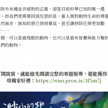
移除外來種並非絕對的正義，卻是目前科學已知的唯一選
擇。而我們更需要回頭反思的是，當人類對動物生命的尊
蕩然無存，無知的惡已悄悄蔓延，甚至讓移除任務更加艱
鉅⋯⋯
人類，可以是最殘酷的動物，也可以是最有智慧與能力幫
牠們的動物。
訂閱窩窩，就能搶先閱讀完整的專題報導，還能獲得
項獨家好禮：
https://wuo.pros.is/3f5m7j