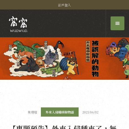
訂戶登入
朱翊瑄
外來入侵種移除物語
2021/06/02
【專題預告】外來入侵種來了，無