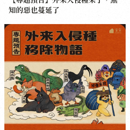
知的惡也蔓延了