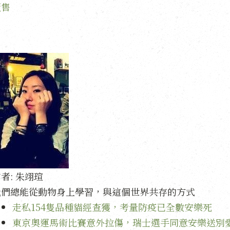
販售
者:
朱翊瑄
我們總能從動物身上學習，與這個世界共存的方式
走私154隻品種貓經查獲，考量防疫已全數安樂死
東京奧運馬術比賽意外拉傷，瑞士選手同意安樂送別