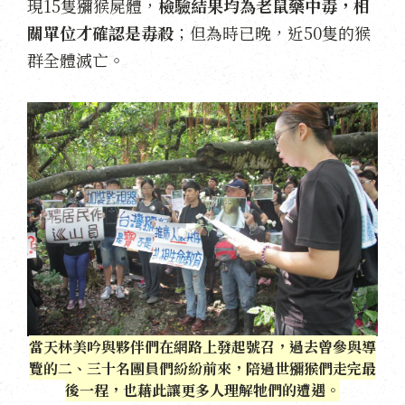
現15隻獼猴屍體，
檢驗結果均為老鼠藥中毒，相
關單位才確認是毒殺
；但為時已晚，近50隻的猴
群全體滅亡。
當天林美吟與夥伴們在網路上發起號召，過去曾參與導
覽的二、三十名團員們紛紛前來，陪過世獼猴們走完最
後一程，也藉此讓更多人理解牠們的遭遇。