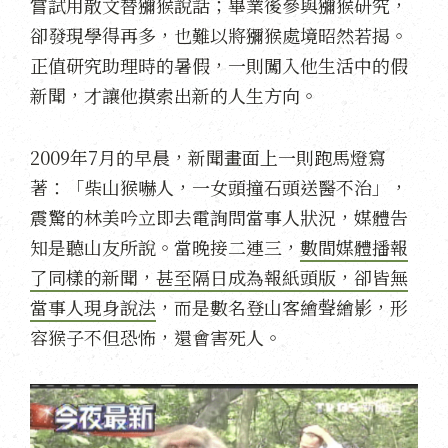
嘗試用散文替獼猴說話；畢業後參與獼猴研究，
卻發現學得再多，也難以將獼猴處境昭然若揭。
正值研究助理時的暑假，一則闖入他生活中的假
新聞，才讓他摸索出新的人生方向。
2009年7月的早晨，新聞畫面上一則跑馬燈寫
著：「柴山猴嚇人，一女頭撞石頭送醫不治」，
震驚的林美吟立即去電詢問當事人狀況，媒體告
知是聽山友所說。當晚接二連三，
數間媒體播報
了同樣的新聞，甚至隔日成為報紙頭版，卻皆無
當事人現身說法
，而是數名登山客繪聲繪影，形
容猴子不但恐怖，還會害死人。