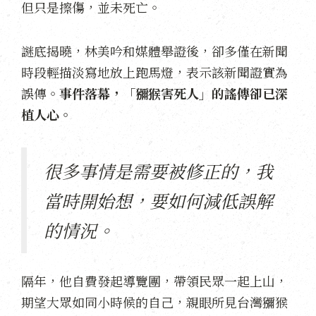
但只是擦傷，並未死亡。
謎底揭曉，林美吟和媒體舉證後，卻多僅在新聞
時段輕描淡寫地放上跑馬燈，表示該新聞證實為
誤傳。
事件落幕，「獼猴害死人」的謠傳卻已深
植人心。
很多事情是需要被修正的，我
當時開始想，要如何減低誤解
的情況。
隔年，他自費發起導覽團，帶領民眾一起上山，
期望大眾如同小時候的自己，親眼所見台灣獼猴