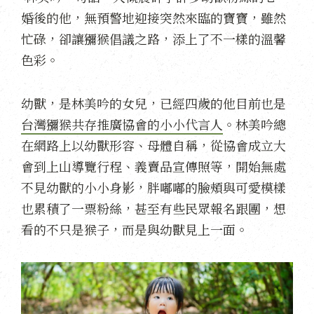
婚後的他，無預警地迎接突然來臨的寶寶，雖然
忙碌，卻讓獼猴倡議之路，添上了不一樣的溫馨
色彩。
幼獸，是林美吟的女兒，已經四歲的他目前也是
台灣獼猴共存推廣協會的小小代言人
。林美吟總
在網路上
以幼獸形容、母體自稱
，從協會成立大
會到上山導覽行程、義賣品宣傳照等，開始無處
不見幼獸的小小身影，胖嘟嘟的臉頰與可愛模樣
也累積了一票粉絲，甚至有些民眾報名跟團，想
看的不只是猴子，而是與幼獸見上一面。