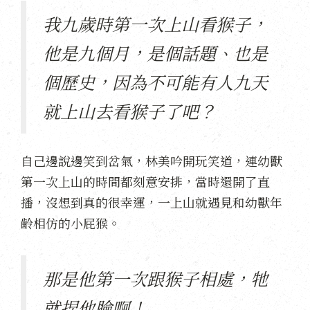
我九歲時第一次上山看猴子，
他是九個月，是個話題、也是
個歷史，因為不可能有人九天
就上山去看猴子了吧？
自己邊說邊笑到岔氣，林美吟開玩笑道，連幼獸
第一次上山的時間都刻意安排，當時還開了直
播，沒想到真的很幸運，一上山就遇見和幼獸年
齡相仿的小屁猴。
那是他第一次跟猴子相處，牠
就捏他臉啊！