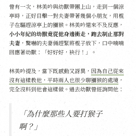
曾有一次，林美吟與幼獸帶團上山，走到一個涼
亭時，正好目擊一對夫妻帶著幾個小朋友，用棍
子在驅趕涼亭上的獼猴。林美吟還來不及反應，
小小年紀的幼獸竟從他身邊衝走，跑去制止那對
夫妻
，驚嚇的夫妻倆趕緊將棍子放下，口中喃喃
回應著幼獸：「好好好，袂行！」。
林美吟提及，當下既感動又訝異，
因為自己從來
沒有這樣教他，平時兩人也很少聊獼猴的處境
，
完全沒料到他會這樣做。過去幼獸曾經詢問他：
「為什麼那些人要打猴子
啊？」