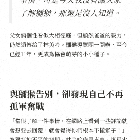
了解獼猴，那還是沒人知道。
父女倆個性看似大相徑庭，但顯然爸爸的毅力，
仍然遺傳給了林美吟。獼猴導覽團一開辦，至今
已經11年，更成為協會萌芽的小小種子。
與獼猴告別，卻發現自己不再
孤軍奮戰
「當很了解一件事情，在網路上看到一些評論就
會想要去回覆，就會覺得你們根本不懂猴子！」
為猴打抱不平的初期，林美吟作風直率，堪稱火