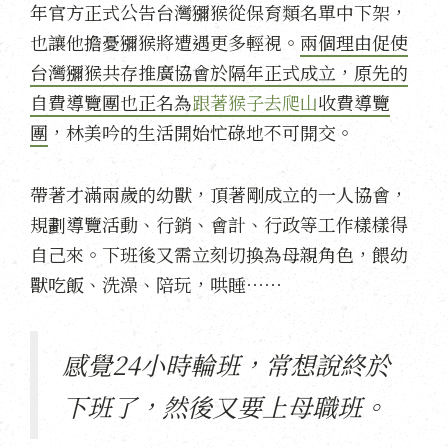
年官方正式公告台灣獼猴從保育類名單中下架，
也讓他擔憂獼猴將遭遇更多輕視。
兩個理由促使
台灣獼猴共存推廣協會於隔年正式成立，原先的
自費導覽團也正名為
跟著猴子去爬山
收費導覽
團
，林美吟的生活開始忙碌地不可開交。
帶著才滿兩歲的幼獸，頂著剛成立的一人協會，
規劃導覽活動、行銷、會計、行政等工作樣樣得
自己來。下班後又需立刻切換為母親角色，餵幼
獸吃飯、洗澡、陪玩，哄睡⋯⋯
感覺24小時輪班，常想說終於
下班了，然後又要上母職班。