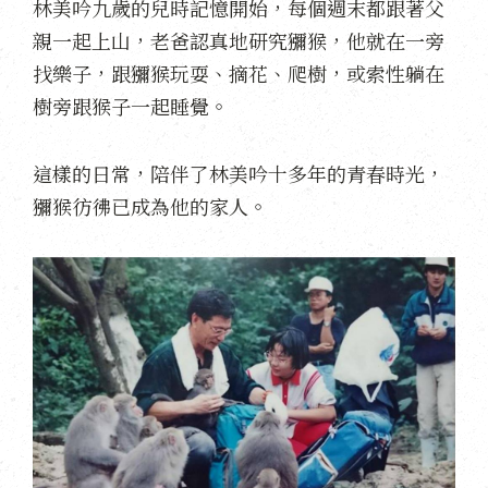
林美吟九歲的兒時記憶開始，每個週末都跟著父
親一起上山，老爸認真地研究獼猴，他就在一旁
找樂子，跟獼猴玩耍、摘花、爬樹，或索性躺在
樹旁跟猴子一起睡覺。
這樣的日常，陪伴了林美吟十多年的青春時光，
獼猴彷彿已成為他的家人。