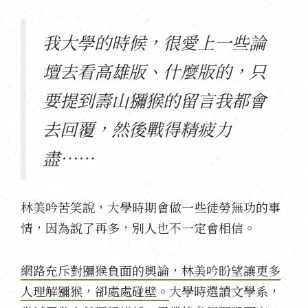
我大學的時候，很愛上一些論
壇去看高雄版、什麼版的，只
要提到壽山獼猴的留言我都會
去回覆，然後戰得精疲力
盡⋯⋯
林美吟苦笑說，大學時期會做一些徒勞無功的事
情，因為說了再多，別人也不一定會相信。
網路充斥對獼猴負面的輿論，林美吟盼望讓更多
人理解獼猴，卻處處碰壁。
大學時選讀文學系，