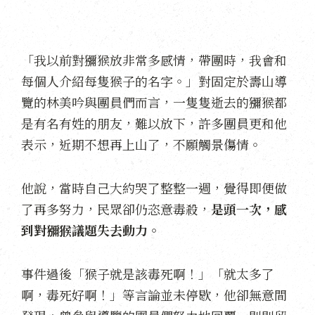
「我以前對獼猴放非常多感情，帶團時，我會和
每個人介紹每隻猴子的名字。」對固定於壽山導
覽的林美吟與團員們而言，一隻隻逝去的獼猴都
是有名有姓的朋友，難以放下，許多團員更和他
表示，近期不想再上山了，不願觸景傷情。
他說，當時自己大約哭了整整一週，覺得即便做
了再多努力，民眾卻仍恣意毒殺，
是頭一次，感
到對獼猴議題失去動力。
事件過後「猴子就是該毒死啊！」「就太多了
啊，毒死好啊！」等言論並未停歇，他卻無意間