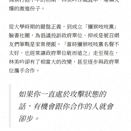
爆的激進份子。
從大學時期的鍵盤正義，到成立「獼猴吱吱黨」
臉書社團，為倡議投訴政府單位、抑或是號召網
友們筆戰是家常便飯。「當時獼猴吱吱黨名聲不
太好，也經常讓政府單位敬而遠之」走至現在，
林美吟卻有了相當大的改變，甚至逐步與政府單
位攜手合作。
如果你一直處於攻擊狀態的
話，有機會跟你合作的人就會
卻步。