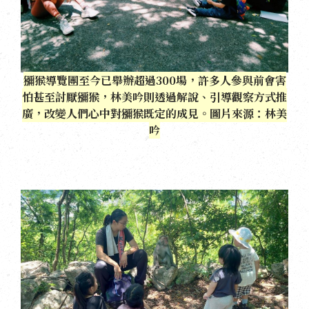
獼猴導覽團至今已舉辦超過300場，許多人參與前會害
怕甚至討厭獼猴，林美吟則透過解說、引導觀察方式推
廣，改變人們心中對獼猴既定的成見。圖片來源：林美
吟