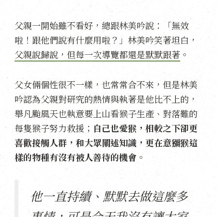
父親一開始雖不看好，總跟林美吟說：「無效
啦！跟他們說有什麼用啦？」林美吟笑著坦白，
父親說歸說，但每一次導覽都還是默默跟著
。
父女倆個性很不一樣，也常常合不來，但是林美
吟認為父親對研究的熱情與執著是他比不上的，
舉凡颱風天也執意要上山看猴子生產、對落難的
每隻猴子努力救援；
自己也愛猴，相較之下卻更
喜歡接觸人群，和大眾闡述知識，更在意獼猴這
樣的物種有沒有被人善待的機會
。
他一直持續、默默去做這麼多
事情，可是今天我沒有讓大家