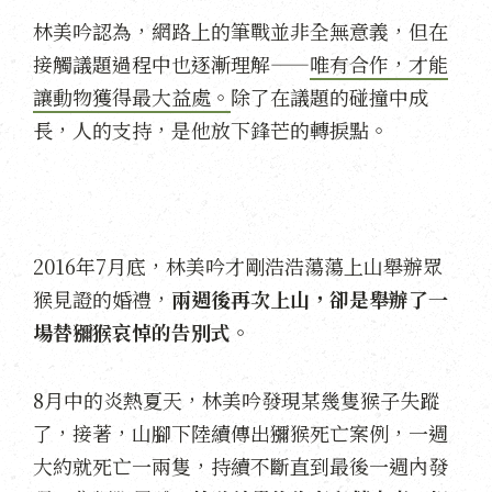
林美吟認為，網路上的筆戰並非全無意義，但在
接觸議題過程中也逐漸理解——
唯有合作，才能
讓動物獲得最大益處。
除了在議題的碰撞中成
長，人的支持，是他放下鋒芒的轉捩點。
2016年7月底，林美吟才剛浩浩蕩蕩上山舉辦眾
猴見證的婚禮，
兩週後再次上山，卻是舉辦了一
場替獼猴哀悼的告別式。
8月中的炎熱夏天，林美吟發現某幾隻猴子失蹤
了，接著，山腳下陸續傳出獼猴死亡案例，一週
大約就死亡一兩隻，持續不斷直到最後一週內發