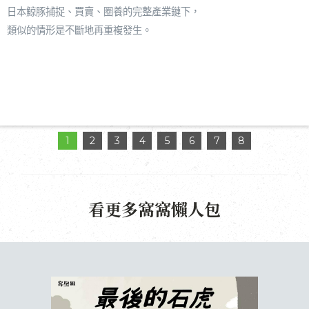
日本鯨豚捕捉、買賣、圈養的完整產業鏈下，
類似的情形是不斷地再重複發生。
1
2
3
4
5
6
7
8
看更多窩窩懶人包