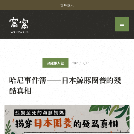
訂戶登入
議題懶人包
2020/07/17
哈尼事件簿——日本鯨豚圈養的殘
酷真相