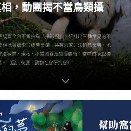
真相，動團揭不當鳥類攝
底調查全台不當拍鳥「攝影棚」，統計出三種常見的不
發現此類攝影形成產業鍊，共有六家非法拍鳥業者，地
非法獵捕、走私、不當圈養及騷擾虐待；當中包括22種
萬。（圖片來源｜動物社會研究會）
幫助窩