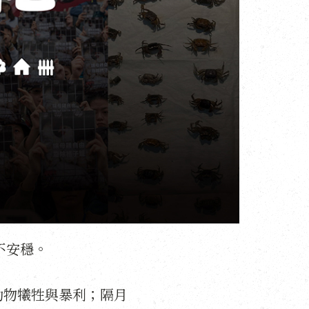
不安穩。
動物犧牲與暴利；隔月