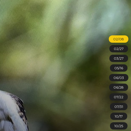
02/08
02/27
03/27
05/16
06/03
06/28
07/22
07/31
10/17
10/25