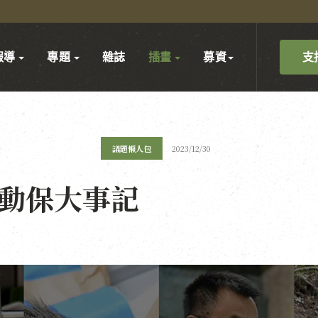
支
報導
專題
雜誌
插畫
募資
議題懶人包
2023/12/30
台灣動保大事記