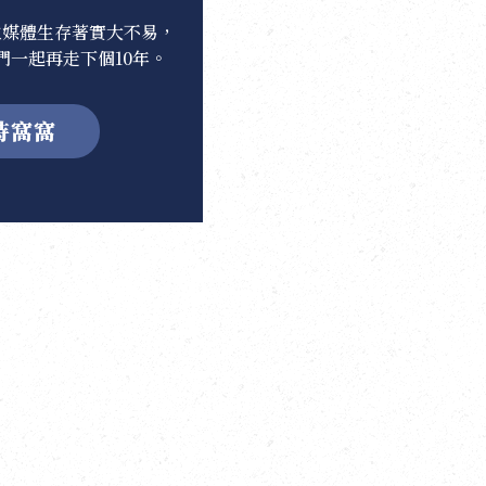
立媒體生存著實大不易，
們一起再走下個10年。
持窩窩