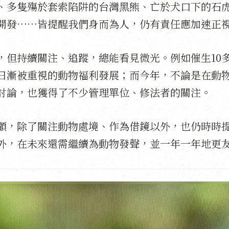
、多隻殤於套索陷阱的台灣黑熊、亡於犬口下的石
開發⋯⋯皆提醒我們身而為人，仍有責任應加速正
，但持續關注、追蹤，總能看見微光。例如催生10
日漸被重視的動物福利發展；而今年，不論是在動
討論，也獲得了不少管理單位、修法者的關注。
顧，除了關注動物處境、作為借鏡以外，也仍時時
外，在未來還需繼續為動物發聲，並一年一年地更