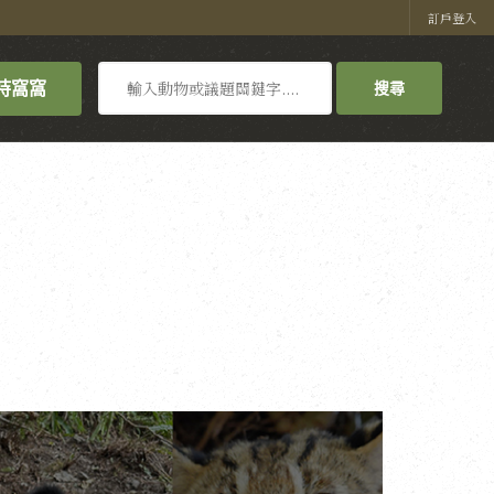
訂戶登入
搜
持窩窩
搜尋
尋