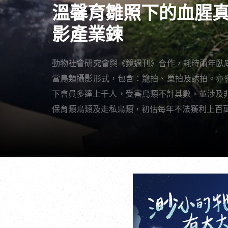
溫馨育雛照下的血腥
影產業鍊
動物社會研究會與《鏡週刊》合作，耗時兩年臥
當鳥類攝影形式，包含：籠拍、巢拍及誘拍。亦
下會員多達上千人，受害鳥類不計其數，並涉及
保育類鳥類及走私鳥類，初估每年不法獲利上百