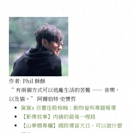
作者:
Phil 酥酥
“ 有兩個方式可以逃離生活的苦難 —— 音樂，
以及貓。” 阿爾伯特·史懷哲
窩窩x 百靈佳殷格翰：動物福利專題報導
【影像敘事】肉豬的最後一哩路
【山夢嫻專欄】國際導盲犬日，可以做什麼