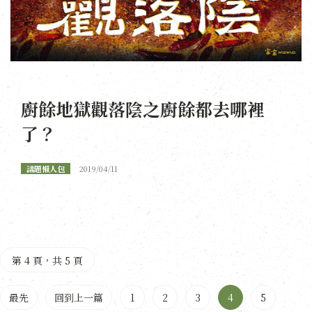
廚餘地獄觀落陰之廚餘都去哪裡
了？
議題懶人包
2019/04/11
第 4 頁，共 5 頁
最先
回到上一篇
1
2
3
4
5