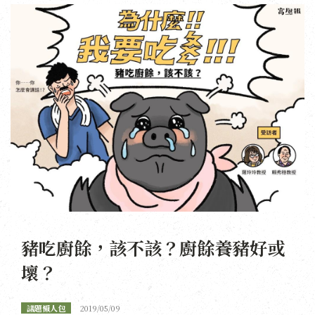
豬吃廚餘，該不該？廚餘養豬好或
壞？
議題懶人包
2019/05/09