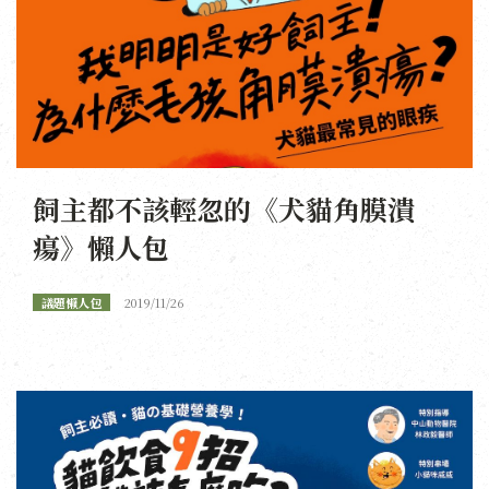
飼主都不該輕忽的《犬貓角膜潰
瘍》懶人包
議題懶人包
2019/11/26