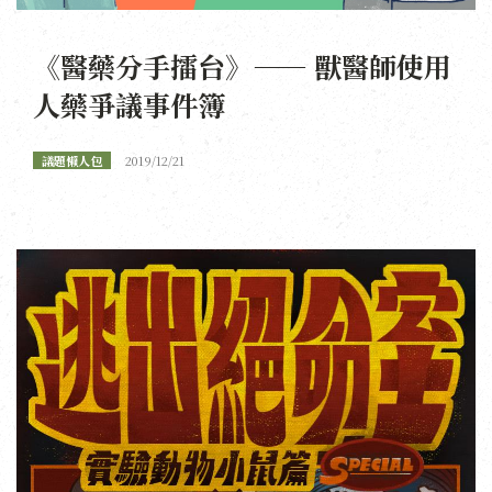
《醫藥分手擂台》—— 獸醫師使用
人藥爭議事件簿
議題懶人包
2019/12/21