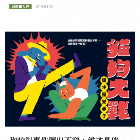
議題懶人包
2019/04/30
狗咬貓事件層出不窮，誰才是兇