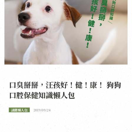
口臭掰掰，汪孩好！健！康！ 狗狗
口腔保健知識懶人包
議題懶人包
2019/09/24