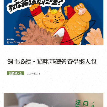
飼主必讀・貓咪基礎營養學懶人包
議題懶人包
2019/11/14