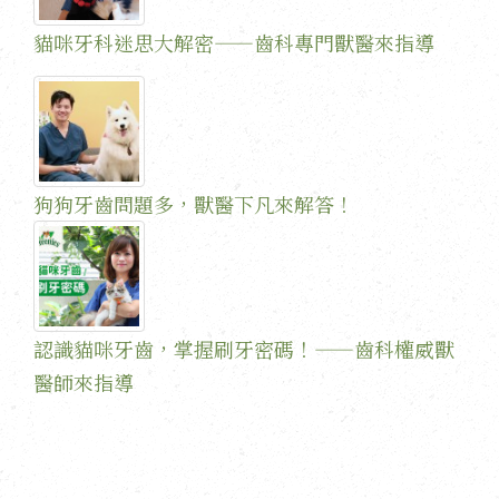
貓咪牙科迷思大解密——齒科專門獸醫來指導
狗狗牙齒問題多，獸醫下凡來解答！
​認識貓咪牙齒，掌握刷牙密碼！——齒科權威獸
醫師來指導