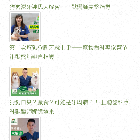
狗狗潔牙迷思大解密——獸醫師完整指導
第一次幫狗狗刷牙就上手——寵物齒科專家蔡依
津獸醫師親自指導
狗狗口臭？厭食？可能是牙周病？！ 且聽齒科專
科獸醫師娓娓道來