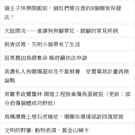
貓主子快樂開飯前，貓奴們要注意的8個腸胃保健
法！
犬趾間炎——會讓狗狗腳掌紅、跛腳的常見疾病
刺青店裡，失明小貓帶來了生活
苗栗農田鳥網奪命 縣府籲依法申請
美濃私人狗園爆超收及不當飼養 安置募款計畫再掀
論戰
育雛季砍鷺鷥林 國道工程毀巢傷鳥蛋破裂（更新：部
分救傷個體成功野放）
鳥嘴潭廢土埋石虎棲地，環團告環境部訴回復原貌
文明的野蠻- 動物表演，舊金山喊卡