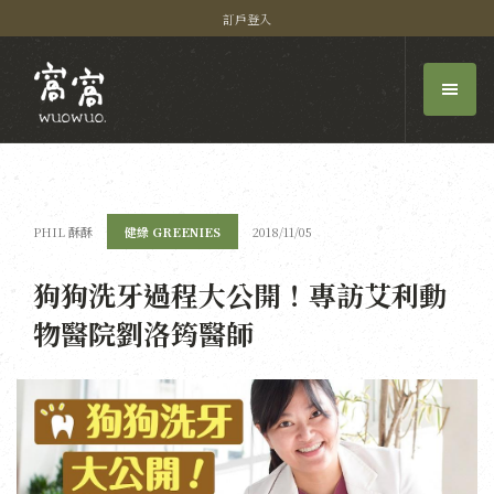
訂戶登入
PHIL 酥酥
健綠 GREENIES
2018/11/05
狗狗洗牙過程大公開！專訪艾利動
物醫院劉洛筠醫師