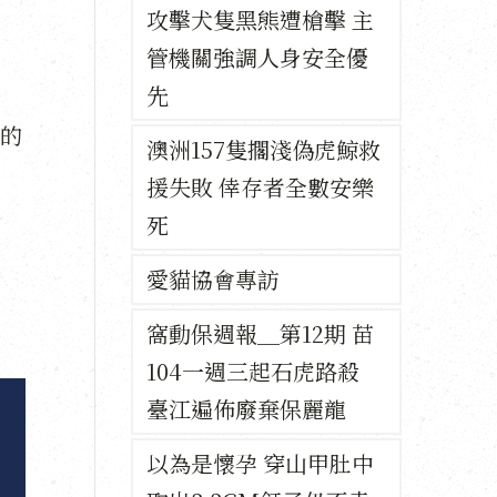
攻擊犬隻黑熊遭槍擊 主
管機關強調人身安全優
先
的
澳洲157隻擱淺偽虎鯨救
援失敗 倖存者全數安樂
死
愛貓協會專訪
窩動保週報＿第12期 苗
104一週三起石虎路殺
臺江遍佈廢棄保麗龍
以為是懷孕 穿山甲肚中