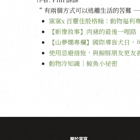
“ 有兩個方式可以逃離生活的苦難 —
窩窩x 百靈佳殷格翰：動物福利
【影像敘事】肉豬的最後一哩路
【山夢嫻專欄】國際導盲犬日，
使用忌避措施，與鯨豚朋友更友
動物冷知識｜鯨魚小祕密
關於窩窩