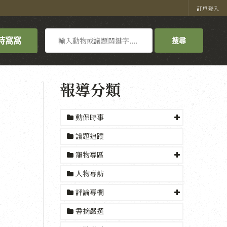
訂戶登入
搜
持窩窩
搜尋
尋
報導分類
動保時事
議題追蹤
寵物專區
人物專訪
評論專欄
書摘嚴選