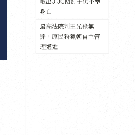
取出3.3CM釘子仍不幸
，
身亡
最高法院判王光祿無
罪，原民狩獵朝自主管
理邁進