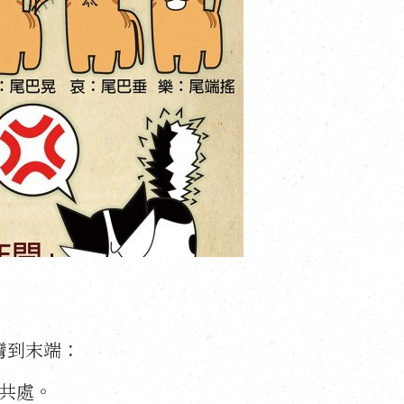
彎到末端：
共處。