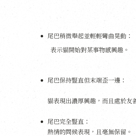
尾巴稍微舉起並輕輕彎曲晃動：
表示貓開始對某事物感興趣。
尾巴保持豎直但末端歪一邊：
貓表現出濃厚興趣，而且處於友
尾巴完全豎直：
熱情的問候表現，且毫無保留。