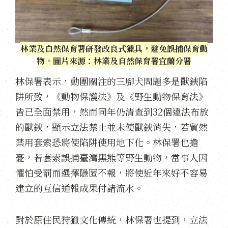
林業及自然保育署研發改良式獵具，避免誤捕保育動
物。圖片來源：林業及自然保育署宜蘭分署
林保署表示，動團關注的三腳犬問題多是獸鋏陷
阱所致，《動物保護法》及《野生動物保育法》
皆已全面禁用，然而同年仍清查到
32
個違法布放
的獸鋏，顯示立法禁止並未使獸鋏消失，若貿然
禁用套索恐將使陷阱使用地下化。林保署也擔
憂，若套索誤捕臺灣黑熊等野生動物，當事人因
懼怕受罰而選擇隱匿不報，將使近年來好不容易
建立的互信通報成果付諸流水。
對於原住民狩獵文化傳統，林保署也提到，立法