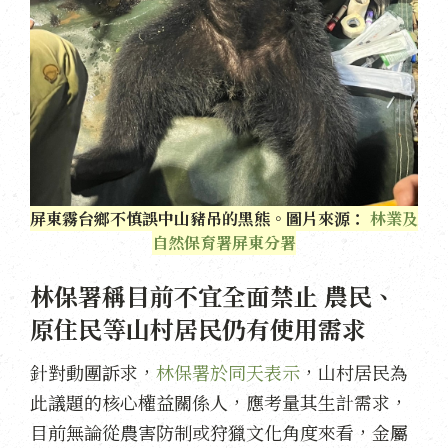
屏東霧台鄉不慎誤中山豬吊的黑熊。圖片來源：
林業及
自然保育署屏東分署
林保署稱目前不宜全面禁止 農民、
原住民等山村居民仍有使用需求
針對動團訴求，
林保署於同天表示
，山村居民為
此議題的核心權益關係人，應考量其生計需求，
目前無論從農害防制或狩獵文化角度來看，金屬