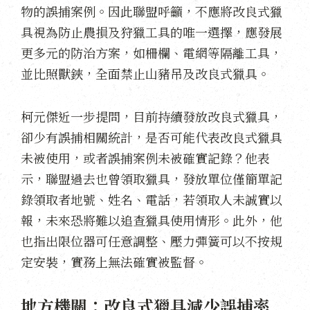
物的誤捕案例。因此聯盟呼籲，不應將改良式獵
具視為防止農損及狩獵工具的唯一選擇，應發展
更多元的防治方案，如柵欄、電網等隔離工具，
並比照獸鋏，全面禁止山豬吊及改良式獵具。
柯元傑近一步提問，目前持續發放改良式獵具，
卻少有誤捕相關統計，是否可能代表改良式獵具
未被使用，或者誤捕案例未被確實記錄？他表
示，聯盟過去也曾領取獵具，發放單位僅簡單記
錄領取者地號、姓名、電話，若領取人未誠實以
報，未來恐將難以追查獵具使用情形。
此外，他
也指出限位器可任意調整、壓力彈簧可以不按規
定安裝，實務上無法確實被監督。
地方機關：改良式獵具減少誤捕率