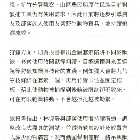
視。新竹分署觀察，山區農民與原住民族目前對
獵捕工具仍有使用需求，因此目前將逐步引導農
友及部落族人使用友善野生動物獵具，並持續追
蹤成效。
狩獵方面，則有
投書
指出金屬套索陷阱不同於獸
鋏，套索使用攸關獸徑判讀、目標選擇與來回巡
視等狩獵知識與技術的實踐。例如獵人會將九芎
等枝條綁在套索一端，再用竹管卡住並固定踏
板，藉此使動物被捕捉到後雖被限制卻不致死、
可在有限範圍移動、不會越掙扎越被勒緊。
該投書指出，林保署與部落使用者持續溝通、調
整改良式獵具的測試，並透過獵具設計及放置方
式減少動物痛苦。然而動團聲明僅將山豬吊與獸