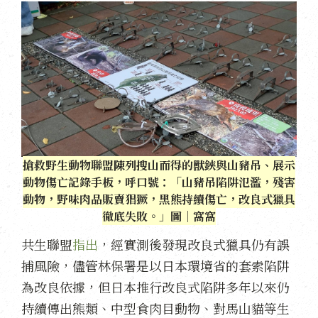
搶救野生動物聯盟陳列搜山而得的獸鋏與山豬吊、展示
動物傷亡記錄手板，呼口號：「山豬吊陷阱氾濫，殘害
動物，野味肉品販賣猖獗，黑熊持續傷亡，改良式獵具
徹底失敗。」圖｜窩窩
共生聯盟
指出
，經實測後發現改良式獵具仍有誤
捕風險，儘管林保署是以日本環境省的套索陷阱
為改良依據，但日本推行改良式陷阱多年以來仍
持續傳出熊類、中型食肉目動物、對馬山貓等生