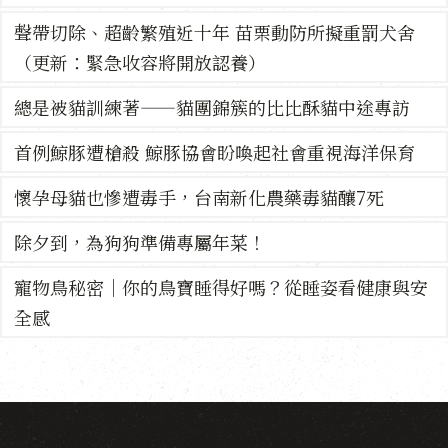
聲帶切除、超齡繁殖近十年 苗栗動防所擬重罰犬舍
（更新：緊急收容將開放認養）
總是被貓訓練著——貓團錦簇的比比酥貓中途專訪
首例鯨豚遭槍殺 鯨豚協會盼喚起社會重視海洋保育
懷孕母貓也慘遭毒手，台南新化農藥毒貓釀7死
除夕到，為狗狗準備專屬年菜！
寵物鳥秘密｜你的鳥寶睡得好嗎？從睡姿看健康與安
全感