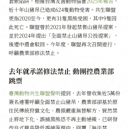
套索陷阱，根據台灣友善動物協會
2025
年報告
，
近十年山豬吊已造成
624
隻動物受害。共生聯盟
更指
2020至今，更有31隻黑熊受困，其中9隻因
此死亡。
聯盟曾於
2021
年發起禁售山豬吊提案，
並於
2024
年提出「全面禁止山豬吊公投提案」，
後遭中選會駁回。今年度，聯盟再次召開遊行，
呼籲農業部修法禁止。
去年就承諾修法禁止 動團控農業部
跳票
臺灣動物共生聯盟聲明
提到，去年曾收集近
5
萬份
簽名連署呼籲全面禁止山豬吊，農業部卻基於原
住民傳統狩獵文化、農損嚴重無替解方、貿然禁
止將地下化、誤捕黑熊恐不再主動通報、已研發
改良式獵具降低誤捕等理由，回覆「無法禁