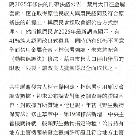
院
2025
年修法的附帶決議公告「禁用大口徑金屬
套索，應在取得原住民族人與農民認同及符合原
基法的前提上，與原民會採取會銜公告方式辦
理。」然而據原民會
2026
年最新調查顯示，有
41%
族人認同改良式獵具，同時仍有
60%
不同意
全面禁用金屬套索。林保署強調，未來將配合
《動物保護法》修法，藉由市售大口徑山豬吊的
限販、限製，讓改良式獵具得以全面取代之。
共生聯盟發言人柯元傑回應，林保署引用原民會
調查數據，卻未公布調查對象及調查時的提問內
容，對數據有所質疑。他也說，年初《野生動物
保育法》修正草案中，第
19
條修法
新增「
中央主
管機關得就一般類野生動物指定物種，公告持有
地方主管機關核發之獵捕許可證且符合地方主管