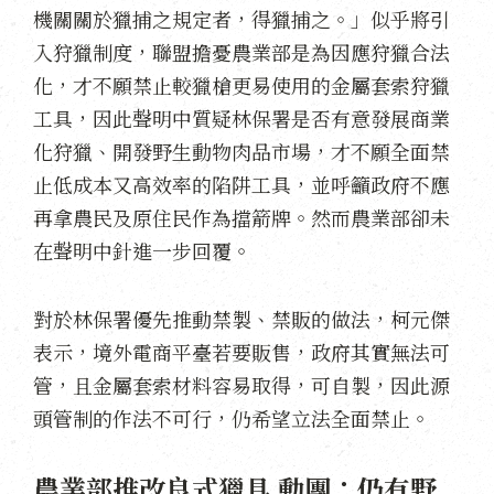
機關關於獵捕之規定者，得獵捕之。
」
似乎將引
入狩獵制度，聯盟擔憂農業部是為因應狩獵合法
化，才不願禁止較獵槍更易使用的金屬套索狩獵
工具，因此聲明中質疑林保署是否有意發展商業
化狩獵、開發野生動物肉品市場，才不願全面禁
止低成本又高效率的陷阱工具，並呼籲政府不應
再拿農民及原住民作為擋箭牌。然而農業部卻未
在聲明中針進一步回覆。
對於林保署優先推動禁製、禁販的做法，柯元傑
表示，境外電商平臺若要販售，政府其實無法可
管，且金屬套索材料容易取得，可自製，因此源
頭管制的作法不可行，仍希望立法全面禁止。
農業部推改良式獵具 動團：仍有野