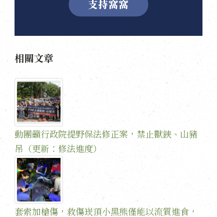
支持窩窩
相關文章
動團籲行政院提野保法修正案，禁止獸鋏、山豬
吊（更新：修法進度）
套索加槍傷，救傷崁頂小黑熊僅能以流質進食，