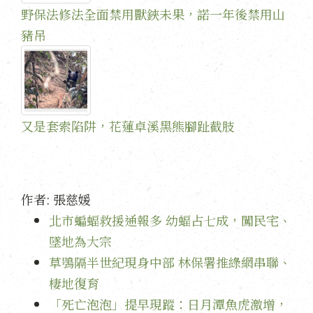
野保法修法全面禁用獸鋏未果，諾一年後禁用山
豬吊
又是套索陷阱，花蓮卓溪黑熊腳趾截肢
作者:
張慈媛
北市蝙蝠救援通報多 幼蝠占七成，闖民宅、
墜地為大宗
草鴞隔半世紀現身中部 林保署推綠網串聯、
棲地復育
「死亡泡泡」提早現蹤：日月潭魚虎激增，