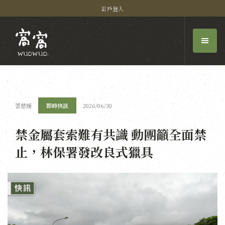
訂戶登入
張慈媛
即時快訊
2026/06/30
禁金屬套索難有共識 動團籲全面禁
止，林保署發改良式獵具