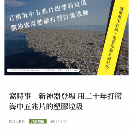
窩時事｜新神器登場 用二十年打撈
海中五兆片的塑膠垃圾
PHIL 酥酥
議題追蹤
2018/09/30