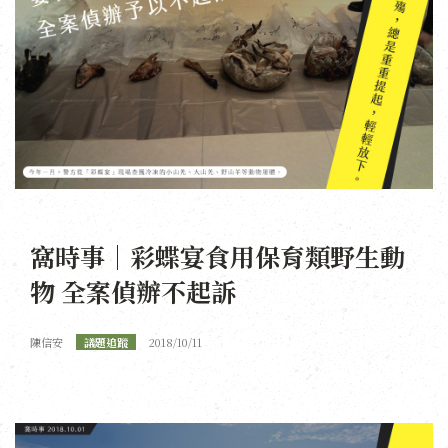
窩時事｜彩蝶宴食用保育類野生動
物 全案偵辦不起訴
陳信安
議題追蹤
2018/10/11