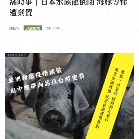
窩時事｜日本水族館倒閉 海豚等慘
遭棄置
陳信安
議題追蹤
2018/09/13