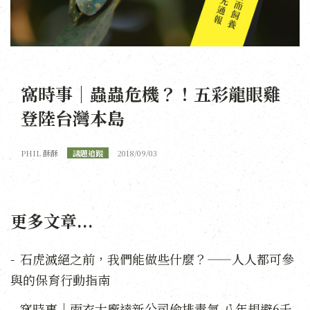
窩時事｜蟲蟲危機？！五彩龍眼雞
登陸台灣本島
PHIL 酥酥
議題追蹤
2018/09/03
更多文章...
石虎滅絕之前，我們能做些什麼？——人人都可參
與的保育行動指南
窩時事｜雨衣大廠達新公司偷排毒氣 八年規避6千