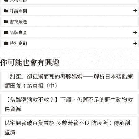
評論專欄
書摘嚴選
品牌專區
特別企劃
你可能也會有興趣
「甜蜜」卻孤獨而死的海豚媽媽——解析日本殘酷鯨
類圈養產業真相（中）
【落難獼猴救不救？】下篇，仍舊不足的野生動物救
傷資源
民宅飼養破百隻雪貂 多數營養不良 防疫所：待解剖
釐清