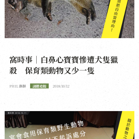
窩時事｜白鼻心寶寶慘遭犬隻獵
殺 保育類動物又少一隻
PHIL 酥酥
議題追蹤
2018/10/12