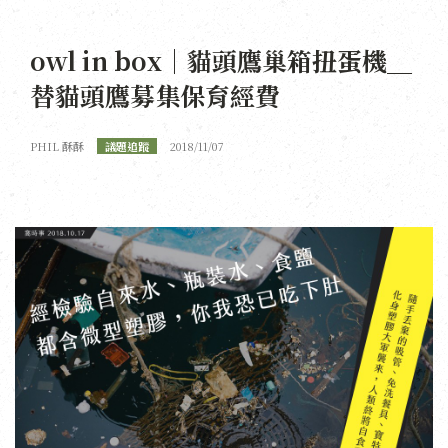
owl in box｜貓頭鷹巢箱扭蛋機＿
替貓頭鷹募集保育經費
PHIL 酥酥
議題追蹤
2018/11/07