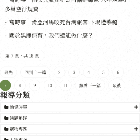
多萬空汙規費
窩時事｜肯亞河馬咬死台灣旅客 下場遭擊斃
關於黑熊保育，我們還能做什麼？
第 7 頁，共 18 頁
最先
回到上一篇
2
3
4
5
6
7
8
9
10
11
續看下一篇
最後
報導分類
動保時事
議題追蹤
寵物專區
人物專訪