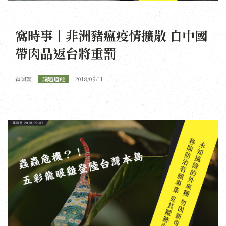
窩時事｜非洲豬瘟疫情擴散 自中國
帶肉品返台將重罰
黃珮蓁
議題追蹤
2018/09/11