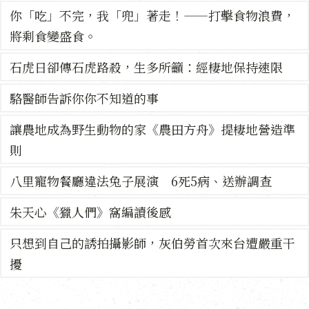
你「吃」不完，我「兜」著走！——打擊食物浪費，
將剩食變盛食。
石虎日卻傳石虎路殺，生多所籲：經棲地保持速限
駱醫師告訴你你不知道的事
讓農地成為野生動物的家《農田方舟》提棲地營造準
則
八里寵物餐廳違法兔子展演 6死5病、送辦調查
朱天心《獵人們》窩編讀後感
只想到自己的誘拍攝影師，灰伯勞首次來台遭嚴重干
擾