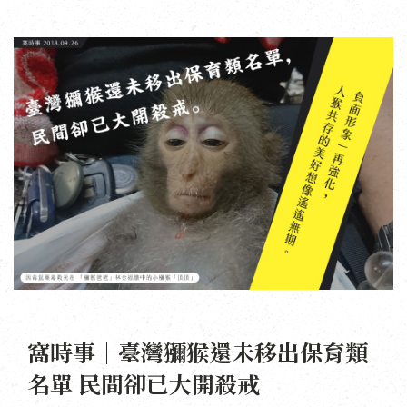
窩時事｜臺灣獼猴還未移出保育類
名單 民間卻已大開殺戒