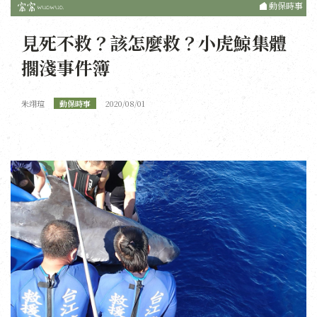
動保時事
見死不救？該怎麼救？小虎鯨集體
擱淺事件簿
朱翊瑄
動保時事
2020/08/01