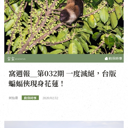
動保時事
窩週報＿第032期 一度滅絕，台版
蝙蝠俠現身花蓮！
何怡君
動保時事
2020/02/12