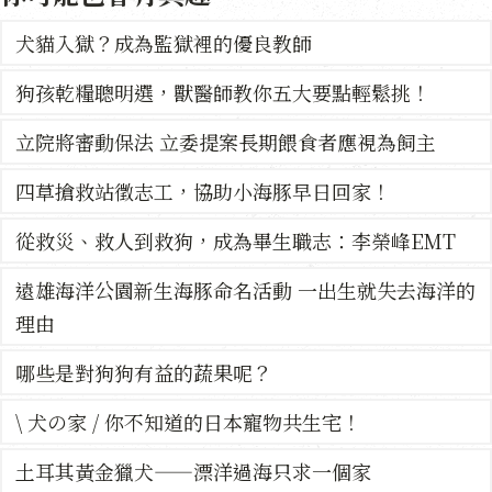
犬貓入獄？成為監獄裡的優良教師
狗孩乾糧聰明選，獸醫師教你五大要點輕鬆挑！
立院將審動保法 立委提案長期餵食者應視為飼主
四草搶救站徵志工，協助小海豚早日回家！
從救災、救人到救狗，成為畢生職志：李榮峰EMT
遠雄海洋公園新生海豚命名活動 一出生就失去海洋的
理由
哪些是對狗狗有益的蔬果呢？
\ 犬の家 / 你不知道的日本寵物共生宅！
土耳其黃金獵犬——漂洋過海只求一個家