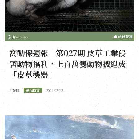
動保時事
窩動保週報＿第027期 皮草工業侵
害動物福利，上百萬隻動物被迫成
「皮草機器」
呂芷晴
動保時事
2019/12/03