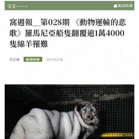
動保時事
窩週報＿第028期 《動物運輸的悲
歌》羅馬尼亞船隻翻覆逾1萬4000
隻綿羊罹難
呂芷晴
動保時事
2019/12/10