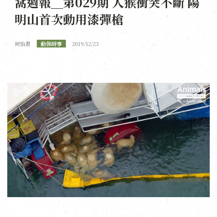
窩週報＿第029期 人猴衝突不斷 陽
明山首次動用漆彈槍
何怡君
動保時事
2019/12/23