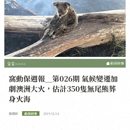
動保時事
窩動保週報＿第026期 氣候變遷加
劇澳洲大火，估計350隻無尾熊葬
身火海
曾國軒
動保時事
2019/11/24