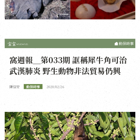
動保時事
窩週報＿第033期 誆稱犀牛角可治
武漢肺炎 野生動物非法貿易仍興
陳信安
動保時事
2020/02/26