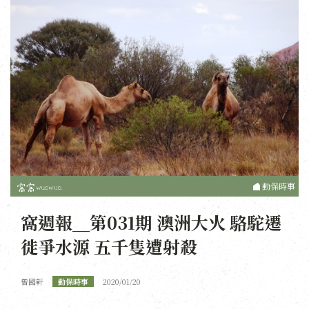
動保時事
窩週報＿第031期 澳洲大火 駱駝遷
徙爭水源 五千隻遭射殺
曾國軒
動保時事
2020/01/20