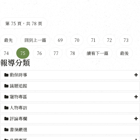
第 75 頁，共 78 頁
最先
回到上一篇
69
70
71
72
73
74
75
76
77
78
續看下一篇
最後
報導分類
動保時事
議題追蹤
寵物專區
人物專訪
評論專欄
書摘嚴選