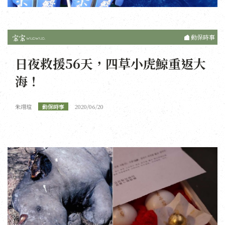
動保時事
日夜救援56天，四草小虎鯨重返大
海！
朱翊瑄
動保時事
2020/06/20