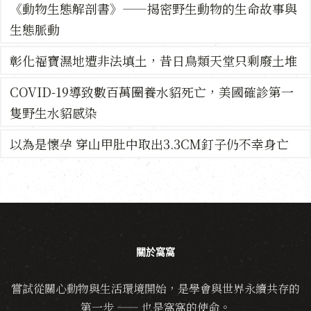
《動物生態解剖書》——揭密野生動物的生命故事與
生態脈動
彰化福寶濕地遭非法填土，昔日鳥類天堂只剩廢土堆
COVID-19導致數百萬圈養水貂死亡，美國確診第一
隻野生水貂感染
以為是懷孕 穿山甲肚中取出3.3CM釘子仍不幸身亡
關於窩窩
嘗試從關心動物與生活環境開始，是學會與世界永續共存的
第一步 —— 也是窩窩的使命。