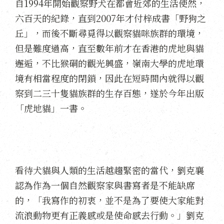
自1994年開始觀察野犬在都會近郊的生活使然，
六百天的紀錄，直到2007年才付梓成書「野狗之
丘」，而後不斷尋覓得以觀察貓咪族群的環境，
但是難度過高，直至數年前才在香港的虎地與貓
邂逅，不比猴硐的觀光興盛，嶺南大學的虎地環
境有相當程度的閉鎖，因此在短時間內就得以觀
察到二三十隻貓族群的生存百態，遂於今年出版
「虎地貓」一書。
看待犬貓與人類的生活越趨緊密的當代，劉克襄
認為作為一個自然觀察家與書寫者是不能缺席
的，「我寫作的初衷，並不是為了要使大家能對
流浪動物更有正義感或是使命感去行動。」劉克