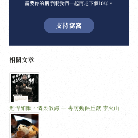
需要你的攜手跟我們一起再走下個10年。
支持窩窩
相關文章
剽悍如獸，情柔似海 — 專訪動保巨獸 李火山