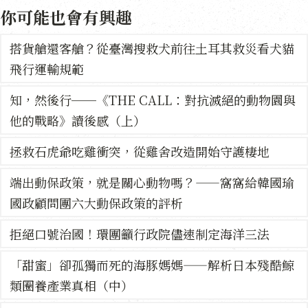
你可能也會有興趣
搭貨艙還客艙？從臺灣搜救犬前往土耳其救災看犬貓
飛行運輸規範
知，然後行──《THE CALL：對抗滅絕的動物園與
他的戰略》讀後感（上）
拯救石虎爺吃雞衝突，從雞舍改造開始守護棲地
端出動保政策，就是關心動物嗎？——窩窩給韓國瑜
國政顧問團六大動保政策的評析
拒絕口號治國！環團籲行政院儘速制定海洋三法
「甜蜜」卻孤獨而死的海豚媽媽——解析日本殘酷鯨
類圈養產業真相（中）