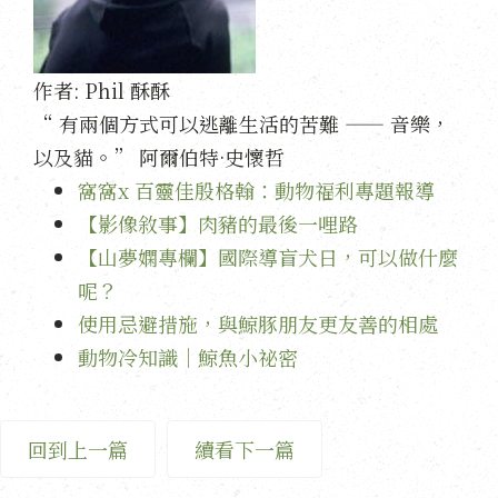
作者:
Phil 酥酥
“ 有兩個方式可以逃離生活的苦難 —— 音樂，
以及貓。” 阿爾伯特·史懷哲
窩窩x 百靈佳殷格翰：動物福利專題報導
【影像敘事】肉豬的最後一哩路
【山夢嫻專欄】國際導盲犬日，可以做什麼
呢？
使用忌避措施，與鯨豚朋友更友善的相處
動物冷知識｜鯨魚小祕密
回到上一篇
續看下一篇