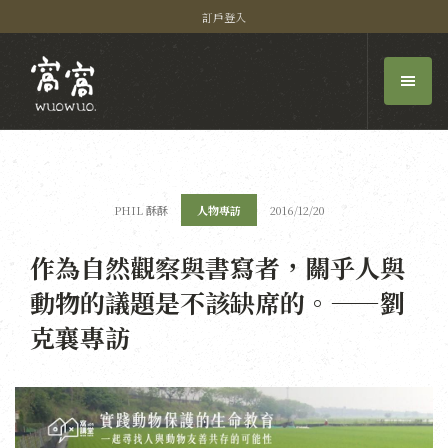
訂戶登入
PHIL 酥酥
人物專訪
2016/12/20
作為自然觀察與書寫者，關乎人與
動物的議題是不該缺席的。——劉
克襄專訪