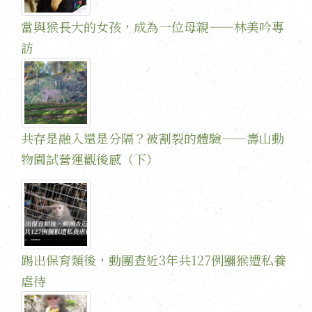
當與猴長大的女孩，成為一位母親——林美吟專
訪
共存是融入還是分隔？被割裂的體驗——壽山動
物園試營運觀後感（下）
踢出保育類後，動團查近3年共127例獼猴遭私養
虐待