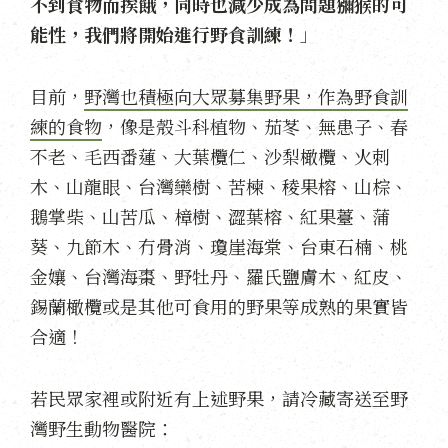
不到食物而挨餓，同時也減少成為問題獼猴的可
能性，我們將開始進行野食訓練！
」
目前，
野灣也積極向大眾募集野果，作為野食訓
練的食物
，像是殼斗科植物、茄苳、無患子、春
不老、毛西番蓮、大葉欖仁、沙梨橄欖、火刺
木、山龍眼、台灣欒樹、苦楝、稜果榕、山棕、
鵝掌柴、山苦瓜、樟樹、澀葉榕、紅果薹、蒲
葵、九節木、冇骨消、瓊崖海棠、台東石楠、桃
金孃、台灣海棗、野牡丹、羅氏鹽膚木、紅皮、
錫蘭橄欖或是其他可食用的野果等成熟的果實皆
合適！
若民眾家裡或附近有上述野果，請冷藏寄送至野
灣野生動物醫院：