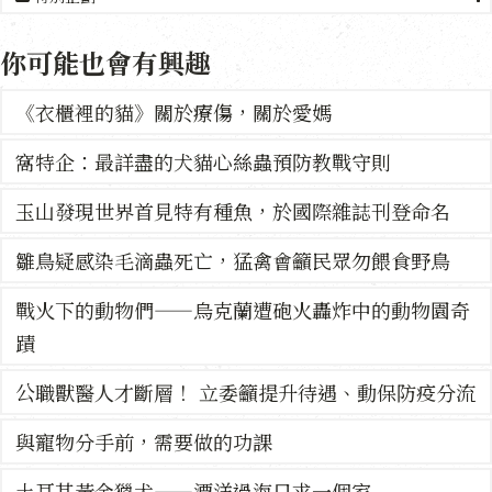
你可能也會有興趣
《衣櫃裡的貓》關於療傷，關於愛媽
窩特企：最詳盡的犬貓心絲蟲預防教戰守則
玉山發現世界首見特有種魚，於國際雜誌刊登命名
雛鳥疑感染毛滴蟲死亡，猛禽會籲民眾勿餵食野鳥
戰火下的動物們——烏克蘭遭砲火轟炸中的動物園奇
蹟
公職獸醫人才斷層！ 立委籲提升待遇、動保防疫分流
與寵物分手前，需要做的功課
土耳其黃金獵犬——漂洋過海只求一個家