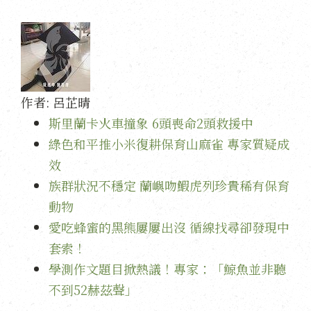
作者:
呂芷晴
斯里蘭卡火車撞象 6頭喪命2頭救援中
綠色和平推小米復耕保育山麻雀 專家質疑成
效
族群狀況不穩定 蘭嶼吻鰕虎列珍貴稀有保育
動物
愛吃蜂蜜的黑熊屢屢出沒 循線找尋卻發現中
套索！
學測作文題目掀熱議！專家：「鯨魚並非聽
不到52赫茲聲」