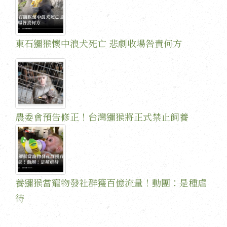
東石獼猴懷中浪犬死亡 悲劇收場咎責何方
農委會預告修正！台灣獼猴將正式禁止飼養
養獼猴當寵物發社群獲百億流量！動團：是種虐
待