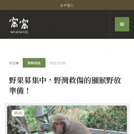
訂戶登入
呂芷晴
即時快訊
2022/12/05
野果募集中，野灣救傷的獼猴野放
準備！