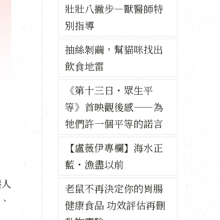
壯壯八撇步—獸醫師特
別指導
抽絲剝繭，幫貓咪找出
飲食地雷
《第十三日・眾生平
等》首映觀後感——為
牠們許一個平等的諾言
【盧薇伊專欄】海水正
藍・漁盡以前
港人
老鼠不再決定你的胃腸
、
健康食品 功效評估再刪