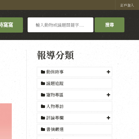
訂戶登入
搜
持窩窩
搜尋
尋
報導分類
動保時事
議題追蹤
寵物專區
人物專訪
評論專欄
書摘嚴選