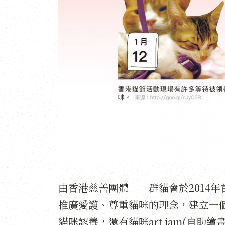
由香港慈善團體——群貓會於2014
推廣愛護、尊重貓咪的理念，建立一
貓咪認養，還有貓咪art jam(自