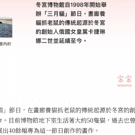
月貓」節日，在畫廊養貓抓老鼠的傳統起源於冬宮的
今。目前博物館地下室生活著大約50隻貓，過去也
出40餘幅專為這一節日創作的畫作。