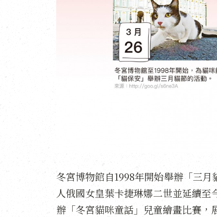
冬宮博物館自1998年開始舉辦「三
人俄國女皇葉卡捷琳娜二世並延續至
辦「冬宮貓咪童話」兒童繪畫比賽，展