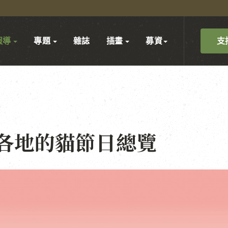
支
報導
專題
雜誌
插畫
募資
各地的貓節日總覽