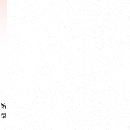
創始
曾舉