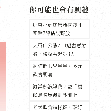
你可能也會有興趣
屏東小虎鯨集體擱淺 4
死餘7評估後野放
大雪山公熊7-11遭蓄意射
殺，檢調共起訴3人
幼貓們眼冒星星，多元
飲食饗宴
海洋熱浪導致？數千隻
候鳥陳屍澳洲沙灘上
老犬飲食這樣顧，頭好