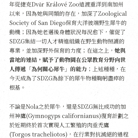
年從捷克Dvůr Králové Zoo遠渡重洋到南加州
以來，因為她與同類的存在，加深了Zoological
Society of San Diego保育大洋彼端野生犀牛的
動機；因為她老邁後身體狀況每況愈下，催促了
SDZG集結一切人才精進組織在野生動物照護的
專業，並加深野外保育的力度；在這之上，
她與
當地的連結，賦予了動物園在公眾教育分野向世
人傳遞「為何關心犀牛」的能力
；上述種種，在
今天成為了SDZG為餘下的犀牛物種鞠躬盡瘁的
根基。
不論是Nola之於犀牛，還是SDZG無比成功的加
州神鷹(Gymnogyps californianus)復育計劃之
於近期終於首次實現人工繁殖的肉垂禿鷹
(Torgos tracheliotos)，在行業對抗滅絕的過程