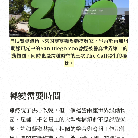
自博覽會遺留下來的寥寥幾隻動物發家，坐落於南加州
明媚風光中的San Diego Zoo曾經被譽為世界第一的
動物園，同時也是跨越時空的三次The Call發生的場
景。
轉變需要時間
雖然說了決心改變，但一個運營兩座世界級動物
園、雇傭上千名員工的大型機構絕對不是說變就
變，諸如凝聚共識、相關的整合與會報工作都仰
賴扎實的前端作業，都只能一步一腳印的進行。