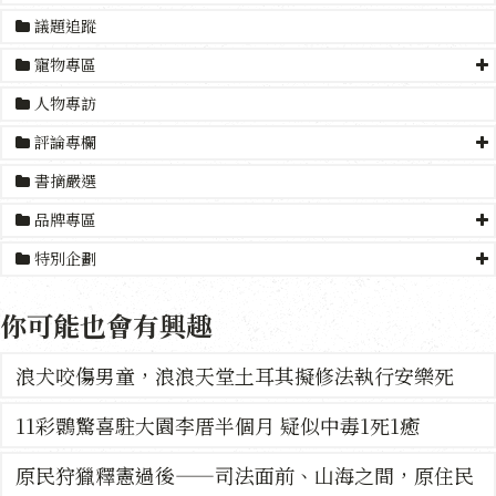
議題追蹤
寵物專區
人物專訪
評論專欄
書摘嚴選
品牌專區
特別企劃
你可能也會有興趣
浪犬咬傷男童，浪浪天堂土耳其擬修法執行安樂死
11彩䴉驚喜駐大園李厝半個月 疑似中毒1死1癒
原民狩獵釋憲過後——司法面前、山海之間，原住民