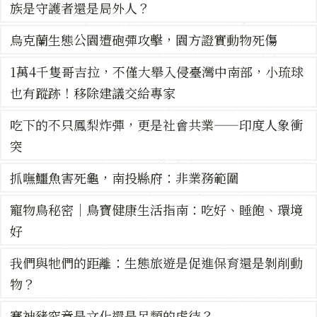
族是守護者還是局外人？
烏克蘭生態公園遭砲彈攻擊，園方證實動物死傷
1萬4千隻哥吉拉，不僅大舉入侵臺灣中南部，小琉球
也有蹤跡！移除建議交給專家
吃下的不只鳳梨炸彈，更是社會共業——印度人象衝
突
抓嘸鱷魚害死龜，南投縣府：非業務範圍
寵物鳥秘密｜鳥寶健康生活指南：吃好、睡飽、環境
好
我們與牠們的距離：生態旅遊是促進保育還是剝削動
物？
賽神豬究竟是文化還是另類的虐待？