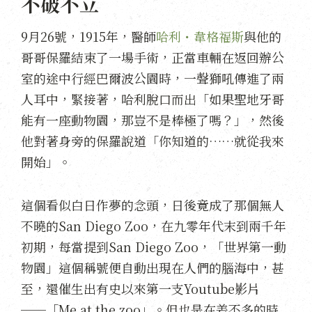
不破不立
9月26號，1915年，醫師
哈利・韋格福斯
與他的
哥哥保羅結束了一場手術，正當車輛在返回辦公
室的途中行經巴爾波公園時，一聲獅吼傳進了兩
人耳中，緊接著，哈利脫口而出「如果聖地牙哥
能有一座動物園，那豈不是棒極了嗎？」，然後
他對著身旁的保羅說道「你知道的……就從我來
開始」。
這個看似白日作夢的念頭，日後竟成了那個無人
不曉的San Diego Zoo，在九零年代末到兩千年
初期，每當提到San Diego Zoo，「世界第一動
物園」這個稱號便自動出現在人們的腦海中，甚
至，還催生出有史以來第一支Youtube影片
──「Me at the zoo」。但也是在差不多的時