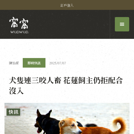
訂戶登入
陳怡潔
即時快訊
2025/07/07
犬隻連三咬人畜 花蓮飼主仍拒配合
沒入