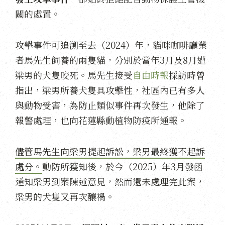
關的處置。
攻擊事件可追溯至去（2024）年，貓咪咖啡廳業
者馬先生飼養的兩隻貓，分別於當年3月及8月遭
梁男的犬隻咬死。馬先生接受
自由時報
採訪時曾
指出，梁男所養犬隻具攻擊性，社區內已有多人
與動物受害，為防止類似事件再次發生，他除了
報警處理，也向花蓮縣動植物防疫所通報。
儘管馬先生向梁男提起訴訟，梁男最終獲不起訴
處分。
動防所獲知後，於今（2025）年3月發函
通知梁男到案陳述意見，然而還未處理完此案，
梁男的犬隻又再次釀禍。