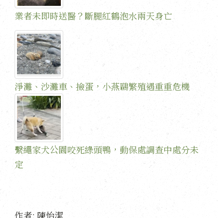
業者未即時送醫？斷腿紅鶴泡水兩天身亡
淨灘、沙灘車、撿蛋，小燕鷗繁殖遇重重危機
繫繩家犬公園咬死綠頭鴨，動保處調查中處分未
定
作者:
陳怡潔