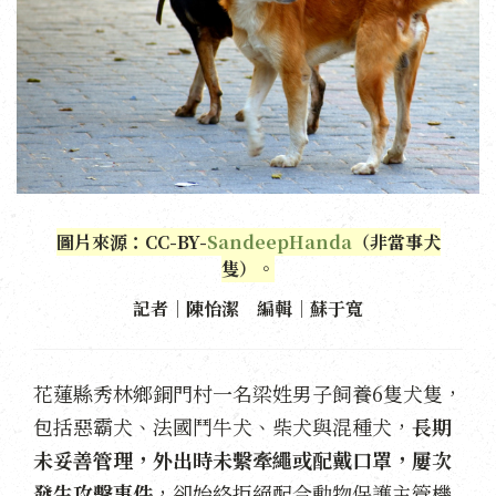
圖片來源：CC-BY-
SandeepHanda
（非當事犬
隻）。
記者｜陳怡潔 編輯｜蘇于寬
花蓮縣秀林鄉銅門村一名梁姓男子飼養6隻犬隻，
包括惡霸犬、法國鬥牛犬、柴犬與混種犬，
長期
未妥善管理，外出時未繫牽繩或配戴口罩，屢次
發生攻擊事件
，卻始終拒絕配合動物保護主管機