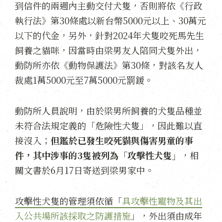
到信件的兩週內主動交付犬隻，否則將依《行政
執行法》第30條處以新台幣5000元以上、30萬元
以下的代金，另外，針對2024年犬隻咬死馬先生
飼養之貓咪，因當時由梁男友人陪同犬隻外出，
動防所亦依《動物保護法》第30條，對該名友人
裁處1萬5000元至7萬5000元罰鍰。
動防所人員說明，由於梁男所飼養的犬隻品種並
未符合法規定義的「危險性犬隻」，因此難以直
接沒入；
但鑑於已發生咬死貓與傷害男童的事
件，其中涉事的3隻被列為「攻擊性犬隻」
，相
關文書於6月17日寄送到梁男家中。
攻擊性犬隻的管理須依循「
具攻擊性寵物及其出
入公共場所該採取之防護措施
」，外出須由成年