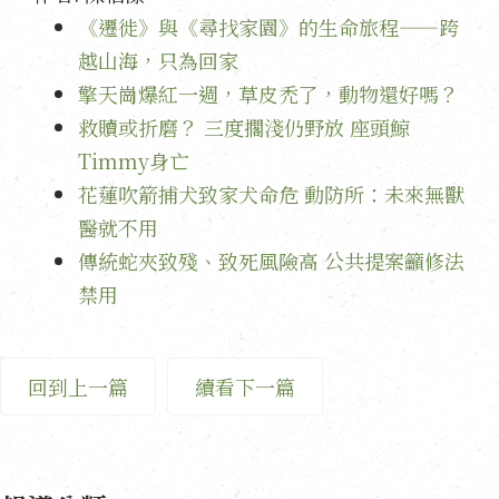
《遷徙》與《尋找家園》的生命旅程——跨
越山海，只為回家
擎天崗爆紅一週，草皮禿了，動物還好嗎？
救贖或折磨？ 三度擱淺仍野放 座頭鯨
Timmy身亡
花蓮吹箭捕犬致家犬命危 動防所：未來無獸
醫就不用
傳統蛇夾致殘、致死風險高 公共提案籲修法
禁用
回到上一篇
續看下一篇