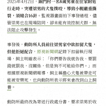
2025年4月2日，
銅門村一名8歲男童在住家附近
行走時，突遭梁男的犬隻撲咬，導致小腿嚴重撕
裂，須縫合16針
。監視器畫面拍下事發過程，儘
管
梁男也在現場陪同，卻未能有效控制犬群，無
法阻止攻擊發生
。
事發後，
動防所人員前往梁男家中欲扣留犬隻，
但他拒絕配合
，
原視新聞網
記錄下扣留執行現
場，飼主明確表示：「你們要告我就告我、要罰
錢就罰我，沒關係，但是狗不可能給你們。」而
根據原視新聞網報導，飼主稱
擔心犬隻被帶走可
能被安樂死，也向動防所表示將來會改到山上飼
養
。
動防所最終改為寄送行政處分書，要求梁男於收