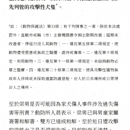
*
先列管的攻擊性犬隻
。
*註：《動物保護法》第33條：有下列情事之一者，除依本法處
罰外，直轄市或縣（市）主管機關應令飼主限期改善；屆期未
改善者，得逕行沒入其動物：一、違反第五條第二項規定，使
動物遭受惡意或無故之騷擾、虐待或傷害。二、違反第十條規
定，利用動物。三、違反第十一條第一項規定，未給與動物必
要之醫療。四、違反第二十條第二項規定，使具攻擊性寵物無
成年人伴同或未採取適當防護措施，出入於公共場所或公眾得
出入之場所。
至於梁男是否可能因為家犬傷人事件涉及過失傷
害等刑責？動防所人員表示，梁男已與男童家屬
簽署和解書，雙方已達成和解，至於近日遭攻擊
的梁姓女子是否提起告訴，目前則尚不清楚。