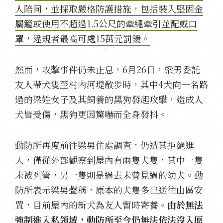
人陪同，並採取嚴格防護措施，包括裝入堅固金
屬籠或使用不超過1.5公尺的牽繩牽引並配戴口
罩，違規者最高可處15萬元罰鍰。
然而，攻擊事件仍未止息，6月26日，梁男委託
友人帶犬隻至村內河堤散步時，其中4犬向一名路
過的梁姓女子及其飼養的黑狗發起攻擊，造成人
犬皆受傷，黑狗更因驚嚇而全身發抖。
動防所再度前往梁男住處調查，仍遭其拒絕進
入，僅從外部觀察到屋內有兩隻犬隻，其中一隻
未被列管，另一隻則是過去未曾見過的幼犬。動
防所表示梁男聲稱，原本的犬隻多已送往山區安
置，目前屋內的新犬為友人暫時寄養。
由於無法
強制進入私領域，動防所至今仍無法依法沒入原