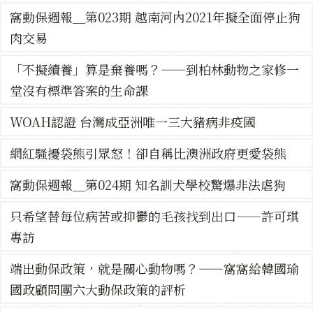
窩動保週報＿第023期 越南河內2021年擬全面停止狗
肉交易
「不擬續養」算是棄養嗎？——到柏林動物之家修一
堂沒有標準答案的生命課
WOAH認證 台灣成亞洲唯一三大豬病非疫國
網紅騷擾袋熊引眾怒！卻自稱比澳洲政府更愛袋熊
窩動保週報＿第024期 知名訓犬學校驚爆非法虐狗
只希望替每位病苦或抑鬱的毛孩找到出口——許可琪
專訪
端出動保政策，就是關心動物嗎？——窩窩給韓國瑜
國政顧問團六大動保政策的評析