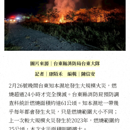
圖片來源｜台東縣消防局台東大隊
記者｜康陌禾 編輯｜陳信安
2月26號晚間台東知本濕地發生大規模火災，燃
燒超過24小時才完全撲滅。台東縣消防局預防調
查科統計燃燒面積約達61公頃。知本濕地一帶幾
乎每年都會發生火災，只是燃燒範圍大小不同；
上一次較大規模火災發生於2023年，燃燒範圍約
25公頃，本次火災面積明顯擴大。