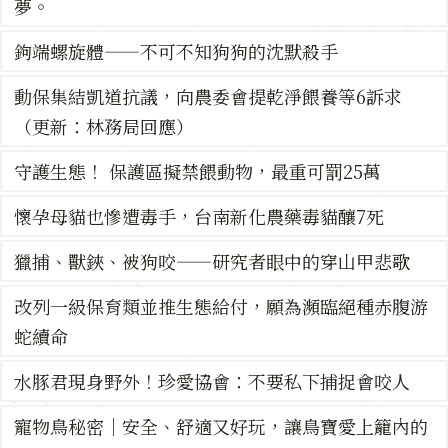
夢。
鉤端螺旋體——不可不知狗狗的沈默殺手
動保集結凱道抗議，向農委會提乾淨餵養等6訴求
（更新：林務局回應）
守護生態！ 保護區擬禁餵動物，最重可罰25萬
懷孕母貓也慘遭毒手，台南新化農藥毒貓釀7死
獵捕、獸鋏、被狗咬——研究者眼中的穿山甲悲歌
改列一級保育類並推生態給付，願為瀕臨絕種赤腹游
蛇續命
水豚君現身野外！珍愛協會：不要私下捕捉會咬人
寵物鳥秘密｜安全、舒適又好玩，讓鳥寶愛上籠內的