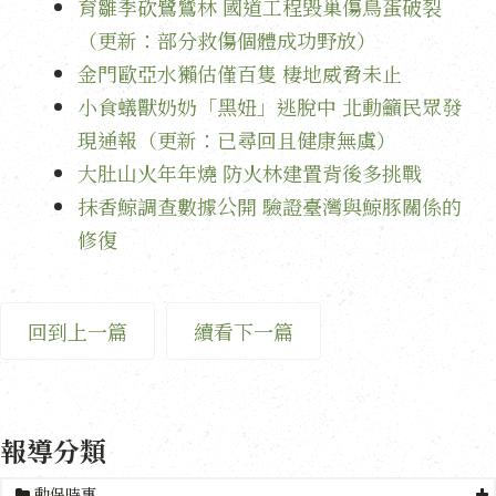
育雛季砍鷺鷥林 國道工程毀巢傷鳥蛋破裂
（更新：部分救傷個體成功野放）
金門歐亞水獺估僅百隻 棲地威脅未止
小食蟻獸奶奶「黑妞」逃脫中 北動籲民眾發
現通報（更新：已尋回且健康無虞）
大肚山火年年燒 防火林建置背後多挑戰
抹香鯨調查數據公開 驗證臺灣與鯨豚關係的
修復
回到上一篇
續看下一篇
報導分類
動保時事