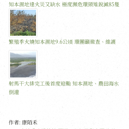
知本濕地逢火災又缺水 極度瀕危環頸雉銳減85隻
繁殖季火燒知本濕地9.6公頃 環團籲徹查、維護
射馬干大排完工後首度迎颱 知本濕地、農田海水
倒灌
作者:
康陌禾