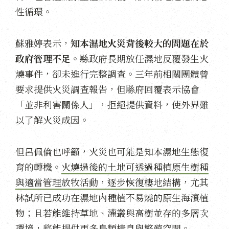
性循環。
蘇雅婷表示，
知本濕地火災背後較大的問題在於
政府管理不足
。縣政府長期放任濕地反覆發生火
燒事件，卻未進行完整調查。三年前相關團體曾
要求提供火災調查報告，但縣府回覆表示協會
「並非利害關係人」，拒絕提供資料，使外界難
以了解火災成因。
但呂佩倫也呼籲，火災也可能是知本濕地生態復
育的轉機。
火燒過後的土地可透過種植原生樹種
與適當管理放牧活動，逐步恢復棲地結構
，尤其
林試所已成功在濕地內種植不易燒的原生海濱植
物；且若能維持草地、灌叢與高樹並存的多層次
環境，將能提供更多鳥類棲息與繁殖空間。