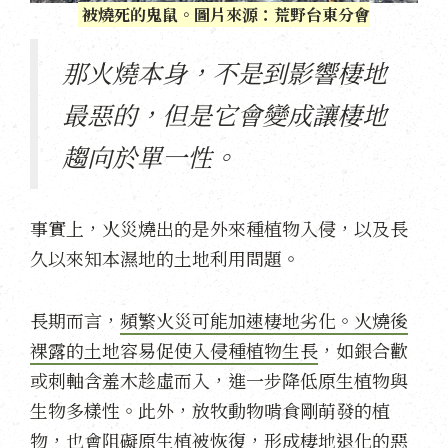
被燒死的鬼鼠。圖片來源：荒野台東分會
那火燒本身，不是到影響棲地
最惡的，但是它會變成讓棲地
趨向於單一性。
事實上，火災燒出的是外來種植物入侵，以及長
久以來知本濕地的土地利用問題。
長期而言，
頻繁火災可能加速棲地劣化。火燒後
裸露的土地容易促使入侵種植物生長
，如銀合歡
或刺軸含羞木趁虛而入，進一步降低原生植物與
生物多樣性。此外，放牧動物啃食剛萌發的植
物，也會阻礙原生植被恢復，形成棲地退化的惡