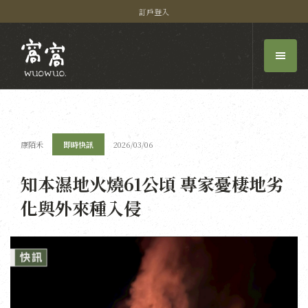
訂戶登入
康陌禾
即時快訊
2026/03/06
知本濕地火燒61公頃 專家憂棲地劣
化與外來種入侵