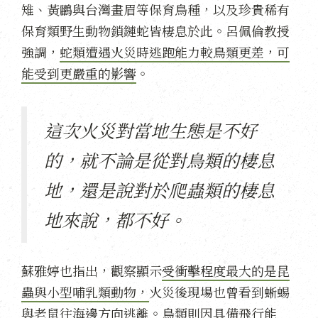
雉、黃鸝與台灣畫眉等保育鳥種，以及珍貴稀有
保育類野生動物鎖鏈蛇皆棲息於此。呂佩倫教授
強調，
蛇類遭遇火災時逃跑能力較鳥類更差，可
能受到更嚴重的影響
。
這次火災對當地生態是不好
的，就不論是從對鳥類的棲息
地，還是說對於爬蟲類的棲息
地來說，都不好。
蘇雅婷也指出，觀察顯示
受衝擊程度最大的是昆
蟲與小型哺乳類動物，
火災後現場也曾看到蜥蜴
與老鼠往海邊方向逃離。鳥類則因具備飛行能