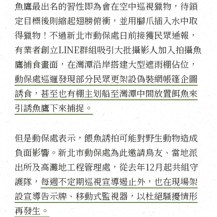
魚鷹最出名的習性即為會在空中巡視獵物，待鎖
定目標後則縮起翅膀俯衝，並用腳爪插入水中取
得獵物！不過新北市動保處日前接獲民眾通報，
有業者創立LINE群組吸引大批攝影人加入拍攝魚
鷹捕食畫面，在灣潭沿岸搭建大型遮雨棚佔位，
動保處巡邏發現部分民眾更架設偽裝網帳篷企圖
誘食，甚至也有棚主划船至灣潭中間放置餌魚來
引誘魚鷹下來捕捉。
但是動保處表示，餵魚誘拍可能對野生動物造成
負面影響。新北市動保處為此邀請鳥友、當地派
出所及高灘地工程管理處，從去年12月起共組守
護隊，
每週不定期巡視宣導遏止外，也在現場架
設宣導告示牌、移動式監視器，以杜絕騷擾情形
再發生。