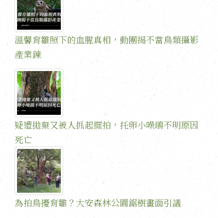
溫馨育雛照下的血腥真相，動團揭不當鳥類攝影
產業鍊
疑遭拋棄又被人抓起擺拍，托卵小噪鵑不明原因
死亡
為拍鳥擾育雛？大安森林公園鋸樹畫面引議