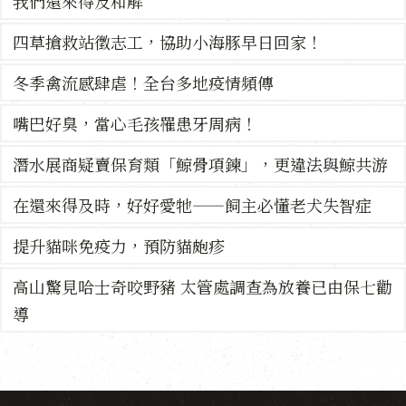
我們還來得及和解
四草搶救站徵志工，協助小海豚早日回家！
冬季禽流感肆虐！全台多地疫情頻傳
嘴巴好臭，當心毛孩罹患牙周病！
潛水展商疑賣保育類「鯨骨項鍊」，更違法與鯨共游
在還來得及時，好好愛牠——飼主必懂老犬失智症
提升貓咪免疫力，預防貓皰疹
高山驚見哈士奇咬野豬 太管處調查為放養已由保七勸
導