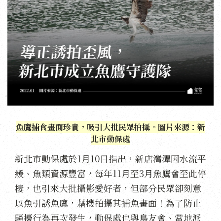
魚鷹捕食畫面珍貴，吸引大批民眾拍攝。圖片來源：新
北市動保處
新北市動保處於1月10日指出，新店灣潭因水流平
緩、魚類資源豐富，每年11月至3月魚鷹會至此停
棲，也引來大批攝影愛好者，但部分民眾卻刻意
以魚引誘魚鷹，藉機拍攝其捕魚畫面！為了防止
騷擾行為再次發生，動保處也與鳥友會、當地派