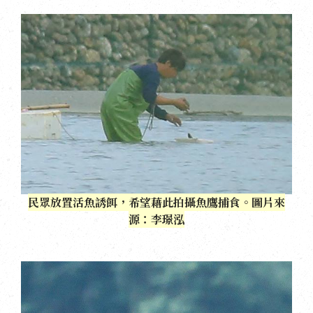
民眾放置活魚誘餌，希望藉此拍攝魚鷹捕食。圖片來
源：李璟泓