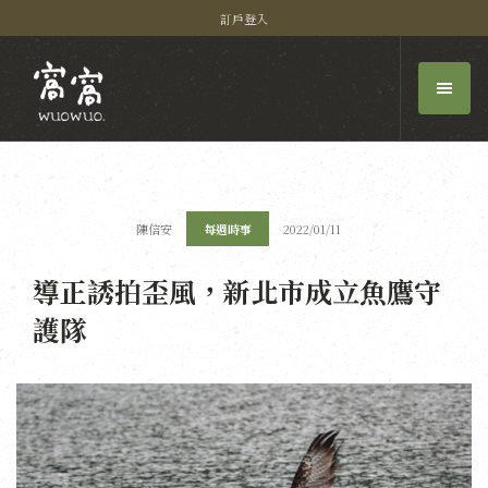
訂戶登入
陳信安
每週時事
2022/01/11
導正誘拍歪風，新北市成立魚鷹守
護隊