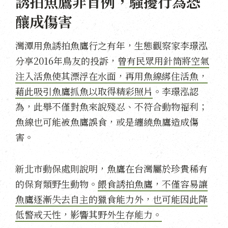
誘拍魚鷹非首例，騷擾行為恐
釀成傷害
灣潭用魚誘拍魚鷹行之有年，生態觀察家李璟泓
分享2016年鳥友的投訴，
曾有民眾用針筒將空氣
注入活魚使其漂浮在水面，再用魚線綁住活魚，
藉此吸引魚鷹抓魚以取得精彩照片
。李璟泓認
為，此舉不僅對魚來說殘忍、不符合動物福利；
魚線也可能被魚鷹誤食，或是纏繞魚鷹造成傷
害。
新北市動保處則說明，魚鷹在台灣屬於珍貴稀有
的保育類野生動物。
餵食誘拍魚鷹，不僅容易讓
魚鷹逐漸失去自主的獵食能力外，也可能因此降
低警戒天性，影響其野外生存能力。