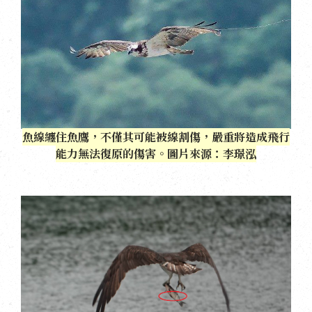
魚線纏住魚鷹，不僅其可能被線割傷，嚴重將造成飛行
能力無法復原的傷害。圖片來源：李璟泓