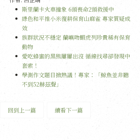
斯里蘭卡火車撞象 6頭喪命2頭救援中
綠色和平推小米復耕保育山麻雀 專家質疑成
效
族群狀況不穩定 蘭嶼吻鰕虎列珍貴稀有保育
動物
愛吃蜂蜜的黑熊屢屢出沒 循線找尋卻發現中
套索！
學測作文題目掀熱議！專家：「鯨魚並非聽
不到52赫茲聲」
回到上一篇
續看下一篇