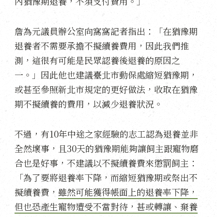
內猶豫期退養，不須支付費用。」
詹為元議員辦公室向窩窩記者指出：「在猶豫期
退養者不需要承擔不擬續養費用，因此我們推
測，這很有可能是民眾認養後退養的原因之
一。」因此他也建議臺北市動保處縮短猶豫期，
或甚至參照新北市規定的更好做法，收取在猶豫
期不擬續養的費用，以減少退養狀況。
不過，有10年中途之家經驗的志工認為退養並非
全然壞事，且30天的猶豫期能夠讓飼主跟寵物磨
合也是好事，不建議以不擬續養費來懲罰飼主：
「為了要將退養率下降，而縮短猶豫期或祭出不
擬續養費，
雖然可能獲得帳面上的退養率下降，
但也恐產生寵物遭受不當對待，甚或轉讓、棄養