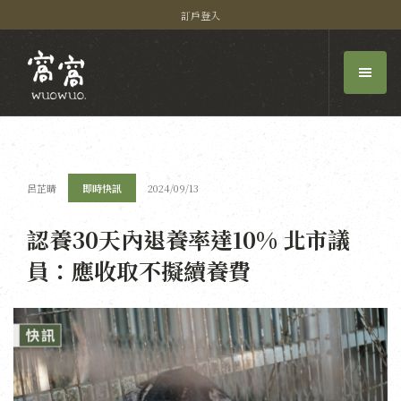
訂戶登入
呂芷晴
即時快訊
2024/09/13
認養30天內退養率達10% 北市議
員：應收取不擬續養費