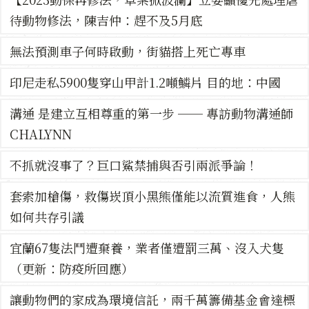
待動物修法，陳吉仲：趕不及5月底
無法預測車子何時啟動，街貓搭上死亡專車
印尼走私5900隻穿山甲計1.2噸鱗片 目的地：中國
溝通 是建立互相尊重的第一步 ── 專訪動物溝通師
CHALYNN
不抓就沒事了？巨口鯊禁捕與否引兩派爭論！
套索加槍傷，救傷崁頂小黑熊僅能以流質進食，人熊
如何共存引議
宜蘭67隻法鬥遭棄養，業者僅遭罰三萬、沒入犬隻
（更新：防疫所回應）
讓動物們的家成為環境信託，兩千萬籌備基金會達標