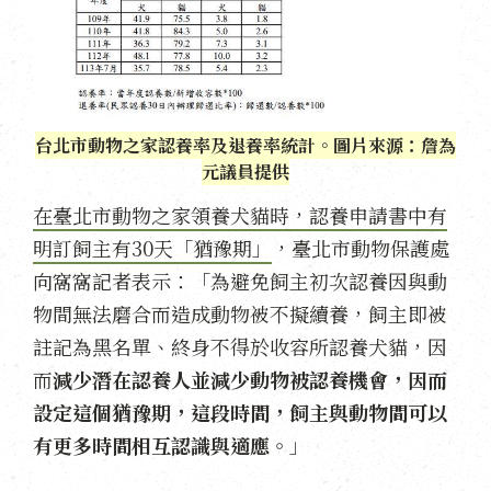
台北市動物之家認養率及退養率統計。圖片來源：詹為
元議員提供
在臺北市動物之家領養犬貓時，認養申請書中有
明訂飼主有30天「猶豫期」
，臺北市動物保護處
向窩窩記者表示：「為避免飼主初次認養因與動
物間無法磨合而造成動物被不擬續養，飼主即被
註記為黑名單、終身不得於收容所認養犬貓，因
而
減少潛在認養人並減少動物被認養機會，因而
設定這個猶豫期，這段時間，飼主與動物間可以
有更多時間相互認識與適應。
」