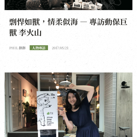
剽悍如獸，情柔似海 — 專訪動保巨
獸 李火山
PHIL 酥酥
人物專訪
2017/05/21