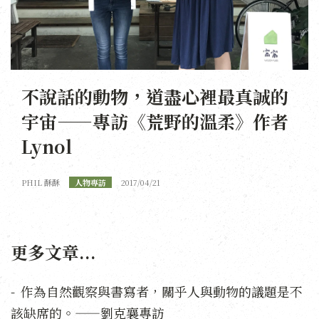
不說話的動物，道盡心裡最真誠的
宇宙——專訪《荒野的溫柔》作者
Lynol
PHIL 酥酥
人物專訪
2017/04/21
更多文章...
作為自然觀察與書寫者，關乎人與動物的議題是不
該缺席的。——劉克襄專訪