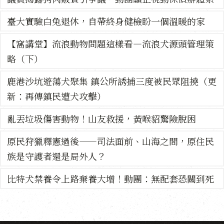
臺大實驗白兔退休，自帶終身健檢盼一個溫暖的家
【窩講堂】流浪動物問題這樣看—流浪犬源頭管理策
略（下）
鹿港沙坑遊蕩犬聚集 鎮公所誘捕三度被民眾阻撓（更
新：再傳鎮民遭犬攻擊）
亂丟垃圾傷害動物！山友救援，黃喉貂驚險脫困
原民狩獵釋憲過後——司法面前、山海之間，原住民
族是守護者還是局外人？
比特犬禁養令上路棄養大增！動團：無配套恐關到死