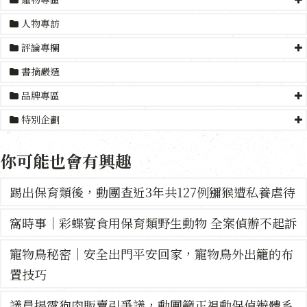
人物專訪
評論專欄
書摘嚴選
品牌專區
特別企劃
你可能也會有興趣
踢出保育類後，動團查近3年共127例獼猴遭私養虐待
窩時事｜彩蝶宴食用保育類野生動物 全案偵辦不起訴
寵物鳥秘密｜安全出門平安回家，寵物鳥外出籠的布
置技巧
議員揭露狗肉販賣引爭議，動團籲正視動保偵辦體系