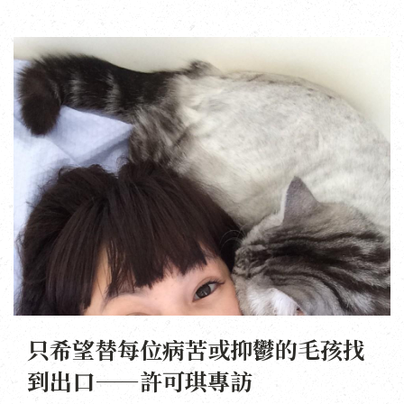
只希望替每位病苦或抑鬱的毛孩找
到出口——許可琪專訪