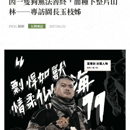
因一隻狗無法善終，而種下整片山
林——專訪園長玉枝姊
PHIL 酥酥
人物專訪
2017/06/22