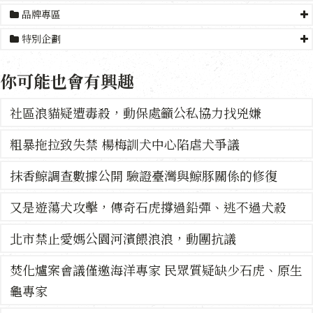
品牌專區
特別企劃
你可能也會有興趣
社區浪貓疑遭毒殺，動保處籲公私協力找兇嫌
粗暴拖拉致失禁 楊梅訓犬中心陷虐犬爭議
抹香鯨調查數據公開 驗證臺灣與鯨豚關係的修復
又是遊蕩犬攻擊，傳奇石虎撐過鉛彈、逃不過犬殺
北市禁止愛媽公園河濱餵浪浪，動團抗議
焚化爐案會議僅邀海洋專家 民眾質疑缺少石虎、原生
龜專家