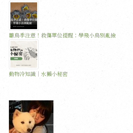
雛鳥季注意！救傷單位提醒：學飛小鳥別亂撿
動物冷知識｜水獺小秘密