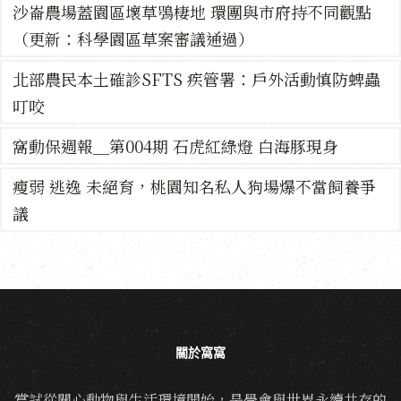
沙崙農場蓋園區壞草鴞棲地 環團與市府持不同觀點
（更新：科學園區草案審議通過）
北部農民本土確診SFTS 疾管署：戶外活動慎防蜱蟲
叮咬
窩動保週報＿第004期 石虎紅綠燈 白海豚現身
瘦弱 逃逸 未絕育，桃園知名私人狗場爆不當飼養爭
議
關於窩窩
嘗試從關心動物與生活環境開始，是學會與世界永續共存的