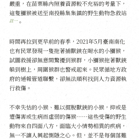
嚴重，在苗栗縣內照養資源較不充裕的考量下，
這隻獼猴被送至南投縣集集鎮的野生動物急救站
註一
。
時間再拉到更早前的春季，2021年5月臺南南化
也有民眾發現一隻拖著捕獸鋏在喝水的小獼猴，
試圖救援卻無意間驚擾到猴群，小獼猴拖著獸鋏
躲到樹上，周圍猴群也警戒起來。民眾循地方政
府的通報管道聯繫，卻無法順利找到人力資源執
行救傷。
不幸失怙的小猴、難以擺脫獸鋏的小猴，抑或是
遭傷害或生病而虛弱的傷猴⋯⋯這些受傷的野生
動物來自四面八方，面臨大小情勢相異的疾病，
無一不讓人興起惻隱之心。但，並不是每個落難