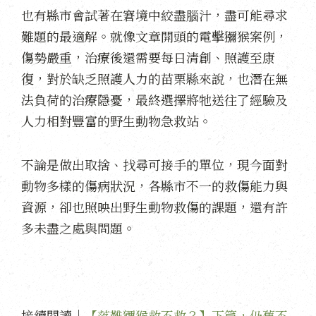
也有縣市會試著在窘境中絞盡腦汁，盡可能尋求
難題的最適解。就像文章開頭的電擊獼猴案例，
傷勢嚴重，治療後還需要每日清創、照護至康
復，對於缺乏照護人力的苗栗縣來說，也潛在無
法負荷的治療隱憂，最終選擇將牠送往了經驗及
人力相對豐富的野生動物急救站。
不論是做出取捨、找尋可接手的單位，現今面對
動物多樣的傷病狀況，各縣市不一的救傷能力與
資源，卻也照映出野生動物救傷的課題，還有許
多未盡之處與問題。
接續閱讀｜
【落難獼猴救不救？】下篇，仍舊不