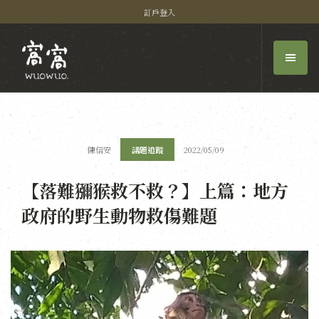
訂戶登入
陳信安
議題追蹤
2022/05/09
【落難獼猴救不救？】上篇：地方
政府的野生動物救傷難題