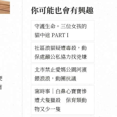
你可能也會有興趣
守護生命。三位女孩的
貓中途 PART I
社區浪貓疑遭毒殺，動
保處籲公私協力找兇嫌
北市禁止愛媽公園河濱
便
餵浪浪，動團抗議
著
窩時事｜白鼻心寶寶慘
遭犬隻獵殺 保育類動
物又少一隻