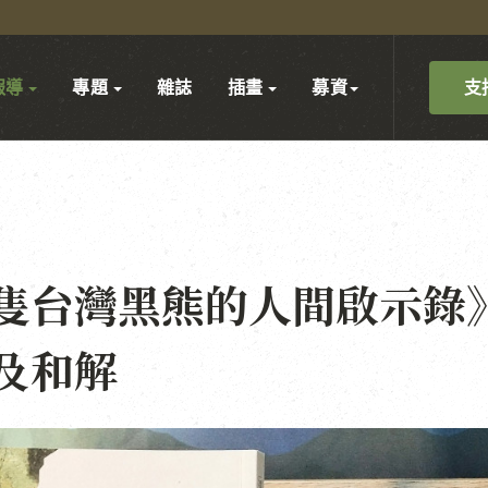
支
報導
專題
雜誌
插畫
募資
隻台灣黑熊的人間啟示錄
及和解