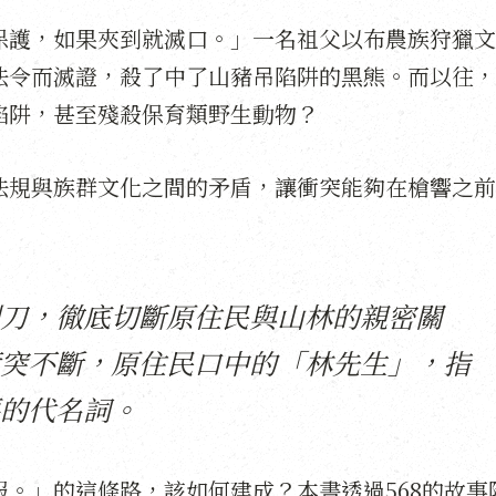
保護，如果夾到就滅口。」一名祖父以布農族狩獵文
法令而滅證，殺了中了山豬吊陷阱的黑熊。而以往，
陷阱，甚至殘殺保育類野生動物？
法規與族群文化之間的矛盾，讓衝突能夠在槍響之前
。
刀，徹底切斷原住民與山林的親密關
突不斷，原住民口中的「林先生」，指
的代名詞。
。」的這條路，該如何建成？本書透過568的故事