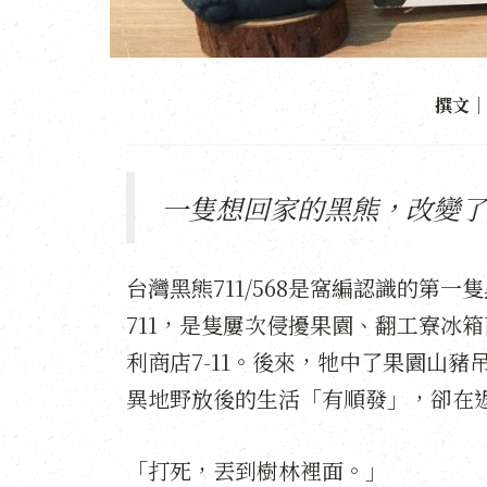
撰文｜
一隻想回家的黑熊，改變了
台灣黑熊711/568是窩編認識的第
711，是隻屢次侵擾果園、翻工寮冰
利商店7-11。後來，牠中了果園山豬
異地野放後的生活「有順發」，卻在
「打死，丟到樹林裡面。」