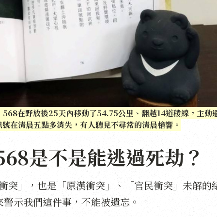
68在野放後25天內移動了54.75公里、翻越14道稜線，主動
訊號在清晨五點多消失，有人聽見不尋常的清晨槍響。
568是不是能逃過死劫？
人熊衝突」，也是「原漢衝突」、「官民衝突」未解的
來警示我們這件事，不能被遺忘。