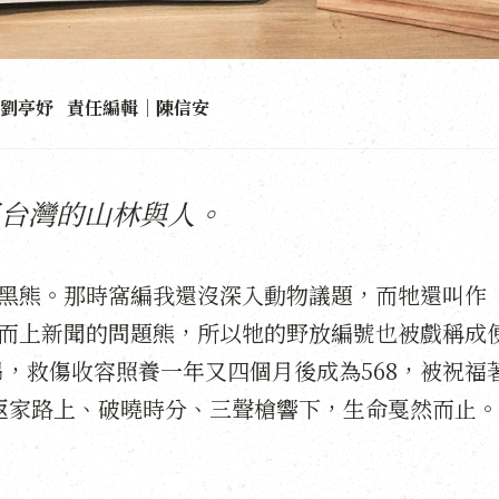
劉亭妤 責任編輯｜陳信安
台灣的山林與人。
一隻黑熊。那時窩編我還沒深入動物議題，而牠還叫作
箱而上新聞的問題熊，所以牠的野放編號也被戲稱成
吊，救傷收容照養一年又四個月後成為568，被祝福
返家路上、破曉時分、三聲槍響下，生命戛然而止。