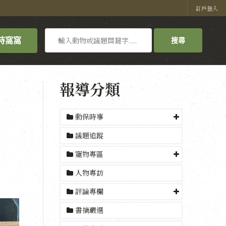
訂戶登入
搜
持窩窩
搜尋
尋
報導分類
動保時事
》
議題追蹤
寵物專區
人物專訪
評論專欄
書摘嚴選