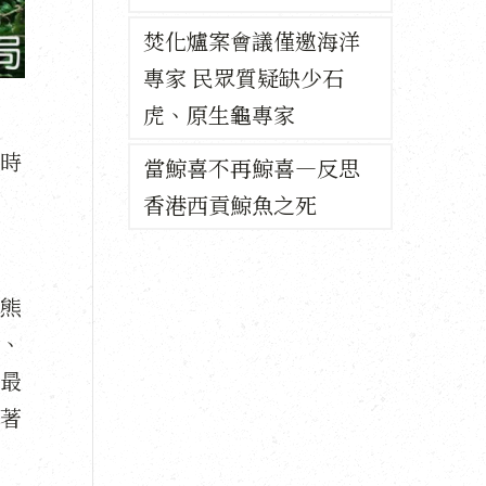
焚化爐案會議僅邀海洋
專家 民眾質疑缺少石
虎、原生龜專家
時
當鯨喜不再鯨喜—反思
香港西貢鯨魚之死
熊
、
最
著