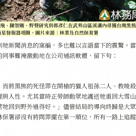
員葉飛、陳智剛、野聲研究員郭彥仁在武界山區溪溝內尋獲台灣黑熊
找到衛星發報器項圈。圖片來源｜林業及自然保育署
到牠新聞消息的窩編，多也難以言語當下的震驚。當
的同事難掩激動地在公司通訊軟體，留下句：
，而將黑熊的死怪罪在開槍的獵人祖孫二人、教唆殺
理與人性。尤其當時正勞師動眾地護送牠重回大雪山
望牠回到野外過得好。」儘管結局的導向終歸是大眾
林保署卻沒有將問罪擺在第一順位，所有一路上追蹤