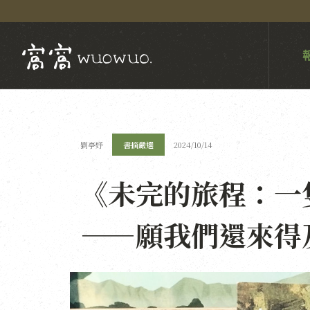
劉亭妤
書摘嚴選
2024/10/14
《未完的旅程：一
——願我們還來得