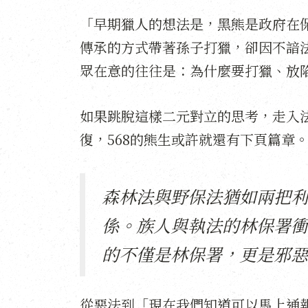
「早期獵人的想法是，黑熊是政府在
傳承的方式帶著孫子打獵，卻因不諳
眾在意的往往是：為什麼要打獵、放
如果跳脫這樣二元對立的思考，走入
復，568的熊生或許就還有下頁篇章
森林法與野保法猶如兩把利
係。族人與執法的林保署衝
的不僅是林保署，更是邪惡
從惡法到「現在我們知道可以馬上通報