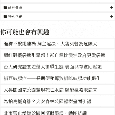
品牌專區
特別企劃
你可能也會有興趣
遛狗不繫繩釀禍 飼主違法、犬隻列管為危險犬
網紅騷擾袋熊引眾怒！卻自稱比澳洲政府更愛袋熊
台大研究證實遊蕩犬衝擊生態 表面共存實則壓迫
貓巨結腸症——長期便秘導致貓咪結腸功能退化
太魯閣國家公園驚現死亡水鹿 疑遭獵殺取鹿茸
為拍鳥擾育雛？大安森林公園鋸樹畫面引議
北市禁止愛媽公園河濱餵浪浪，動團抗議