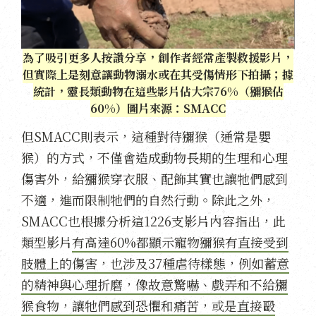
為了吸引更多人按讚分享，創作者經常產製救援影片，
但實際上是刻意讓動物溺水或在其受傷情形下拍攝；據
統計，靈長類動物在這些影片佔大宗76%（獼猴佔
60%）圖片來源：SMACC
但SMACC則表示，這種對待獼猴（通常是嬰
猴）的方式，不僅會造成動物長期的生理和心理
傷害外，給獼猴穿衣服、配飾其實也讓牠們感到
不適，進而限制牠們的自然行動。除此之外，
SMACC也根據分析這1226支影片內容指出，此
類型影片
有高達60%都顯示寵物獼猴有直接受到
肢體上的傷害，也涉及37種虐待樣態，例如蓄意
的精神與心理折磨，像故意驚嚇、戲弄和不給獼
猴食物，讓牠們感到恐懼和痛苦，或是直接毆