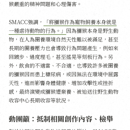
猴嚴重的精神問題和心理傷害。
SMACC強調，
「將獼猴作為寵物飼養本身就是
一種虐待動物的行為。」
因為獼猴本身是野生動
物，在人為圈養環境自然天性難以被滿足，甚至
長期的圈養壓力也會導致行為問題產生，例如來
回踱步、過度理毛，甚至搖晃等刻板行為。另
外，飲食的不適當、不合適，也導致許多被圈養
的獼猴因而患上糖尿病，或因無法在環境中展露
天性，進而影響身體健康、增加攻擊性或挫折
感，最終演變成獼猴遭棄養、被迫送往野生動物
收容中心長期收容等狀況。
動團籲：抵制相關創作內容、檢舉