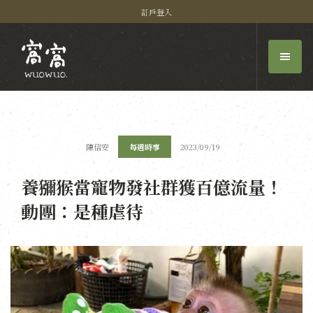
訂戶登入
陳信安
每週時事
2023/09/19
養獼猴當寵物發社群獲百億流量！
動團：是種虐待