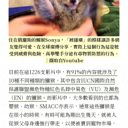
住在俄羅斯的懶猴Sonya，「被搔癢」的模樣讓許多網
友覺得可愛，在全球廣傳分享，實際上這個行為這是牠
受到威脅與危險，高舉雙手分泌有毒物質防禦的行為。
｜擷取自Youtube
目前在這1226支影片中，
有91%的內容就涉及了
10種不同種類的獼猴，其中包含IUCN國際自然
保護聯盟瀕危物種紅色名錄中易危（VU）及瀕危
（EN）的獼猴。
而影片中，大多數看到的也都為
嬰猴、幼猴，SMACC亦表示，通常這些獼猴是
在很小的時候，有時可能為剛出生幾天，就被人
從猴父母身邊強行帶走，以便被賣到寵物市場，