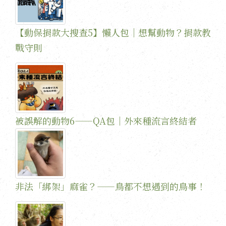
【動保捐款大搜查5】懶人包｜想幫動物？捐款教
戰守則
被誤解的動物6——QA包｜外來種流言終結者
非法「綁架」麻雀？——鳥都不想遇到的鳥事！