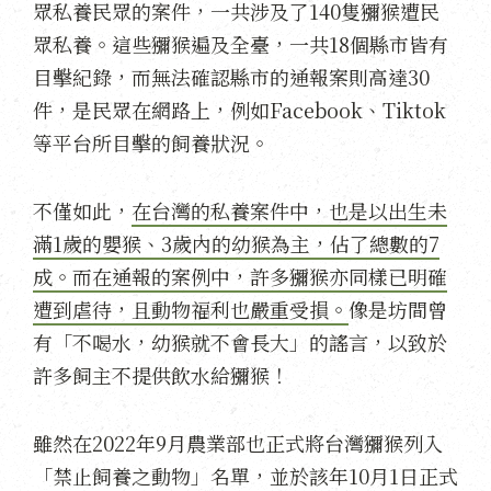
眾私養民眾的案件，一共涉及了140隻獼猴遭民
眾私養。這些獼猴遍及全臺，一共18個縣市皆有
目擊紀錄，而無法確認縣市的通報案則高達30
件，是民眾在網路上，例如Facebook、Tiktok
等平台所目擊的飼養狀況。
不僅如此，
在台灣的私養案件中，也是以出生未
滿1歲的嬰猴、3歲內的幼猴為主，佔了總數的7
成。而在通報的案例中，許多獼猴亦同樣已明確
遭到虐待，且動物福利也嚴重受損。
像是坊間曾
有「不喝水，幼猴就不會長大」的謠言，以致於
許多飼主不提供飲水給獼猴！
雖然在2022年9月農業部也正式將台灣獼猴列入
「禁止飼養之動物」名單，並於該年10月1日正式