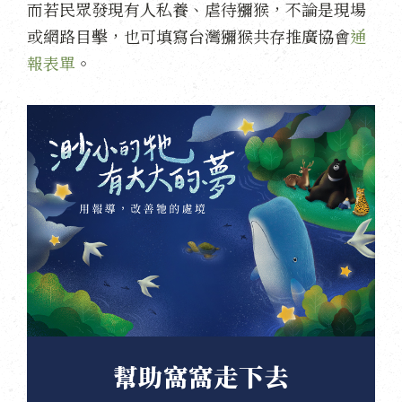
而若民眾發現有人私養、虐待獼猴，不論是現場
或網路目擊，也可填寫台灣獼猴共存推廣協會
通
報表單
。
幫助窩窩走下去