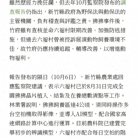
雖然歷經力挽狂瀾，但去年10月監察院發布的
調
查報告
仍指出，新竹縣政府為野保法與動保法的
主管機關，負有稽查與評鑑之責。狒狒事件後，
竹府雖有查核並命六福村限期改善、加強防逃措
施，但過去六福村曾被控訴展演動物飼養環境不
佳，故竹府仍應持續追蹤、輔導改善，以增進動
物福利。
報告發布的隔日（10月6日），新竹縣農業處回
應監察院建議，表示六福村已於8月31日完成全
園狒狒晶片植入、結紮及在養總數清點等工作。
林業署說明，狒狒飼養區達4公頃，須同時操作多
台空拍機取得影像，並導入AI模型，配合國家高
速網路計算中心進行運算。目前農科院已建置完
畢初步的辨識模型，六福村亦配合每日空拍的階