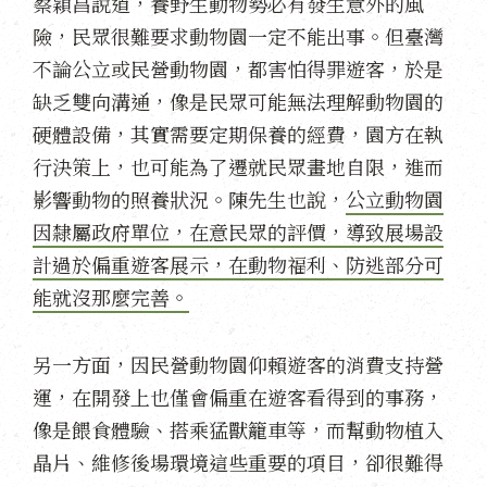
蔡穎昌說道，養野生動物勢必有發生意外的風
險，民眾很難要求動物園一定不能出事。但臺灣
不論公立或民營動物園，都害怕得罪遊客，於是
缺乏雙向溝通，像是民眾可能無法理解動物園的
硬體設備，其實需要定期保養的經費，園方在執
行決策上，也可能為了遷就民眾畫地自限，進而
影響動物的照養狀況。陳先生也說，
公立動物園
因隸屬政府單位，在意民眾的評價，導致展場設
計過於偏重遊客展示，在動物福利、防逃部分可
能就沒那麼完善。
另一方面，因民營動物園仰賴遊客的消費支持營
運，在開發上也僅會偏重在遊客看得到的事務，
像是餵食體驗、搭乘猛獸籠車等，而幫動物植入
晶片、維修後場環境這些重要的項目，卻很難得