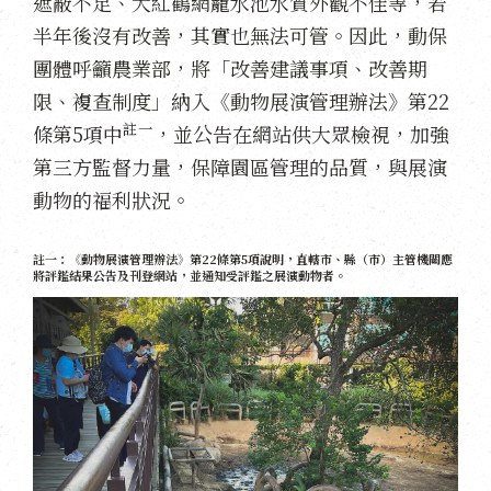
遮蔽不足、大紅鶴網籠水池水質外觀不佳等，若
半年後沒有改善，其實也無法可管。因此，動保
團體呼籲農業部，將「改善建議事項、改善期
限、複查制度」納入《動物展演管理辦法》第22
註一
條第5項中
，並公告在網站供大眾檢視，加強
第三方監督力量，保障園區管理的品質，與展演
動物的福利狀況。
註一：《動物展演管理辦法》第22條第5項說明，直轄市、縣（市）主管機關應
將評鑑結果公告及刊登網站，並通知受評鑑之展演動物者。