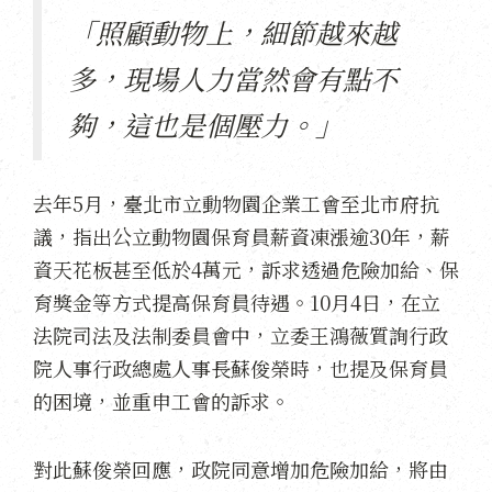
「照顧動物上，細節越來越
多，現場人力當然會有點不
夠，這也是個壓力。」
去年5月，臺北市立動物園企業工會至北市府抗
議，指出公立動物園保育員薪資凍漲逾30年，薪
資天花板甚至低於4萬元，訴求透過危險加給、保
育獎金等方式提高保育員待遇。10月4日，在立
法院司法及法制委員會中，立委王鴻薇質詢行政
院人事行政總處人事長蘇俊榮時，也提及保育員
的困境，並重申工會的訴求。
對此蘇俊榮回應，政院同意增加危險加給，將由