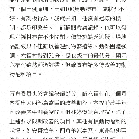
有一個比例原則，比如100隻動物有三成狀況不
好、有刻板行為，我就去扣，他沒有這樣的機
制，都是印象分。」而翻閱會議記錄，也可以發
現六福村存在不少問題，像設施缺乏遮蔽、場地
隔離效果不佳難以管理動物繁殖等。動保團體強
調，
六福村得到71分，是良級中的最低分，顯示
六福村雖然通過評鑑，但確實有諸多待改善的動
物福利項目。
審查委員也於會議決議部分，請六福村在一個月
內提出大西部鳥禽區的改善期程、六福莊於半年
內改善犀牛飼養空間。但林婷憶無奈地說，除了
上述要求限期改善的項目，其他有損動物福利的
狀況，如安哥拉羊、四角羊涼亭區、東非狒狒區