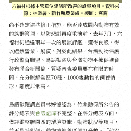
六福村根據主管單位建議所改善的設施項目。資料來
源：林業署、新竹縣農業處。製圖：窩窩
尚不確定這些修正措施，能否達成園內動物有效
的族群管理，以防悲劇再度重演前，去年7月，六
福村仍通過兩年一次的展演評鑑，獲得良級，得
以繼續營業、展演。對於此結果，台灣動物保護
行政監督聯盟、鳥語獸躍與台灣動物平權促進會
發布聯合新聞稿，質疑審查委員要在有限的時
間，充分瞭解全區70種、1000隻動物的飼養情
形，難度非常高。
鳥語獸躍調查員林婷憶認為，竹縣動保所公告的
評分總表與
會議記錄
不完整。在評分總表方面，
僅評鑑整體園區的環境設施、動物狀況等項目，
並不是針對個別動物或飼養區域打分數。「他沒