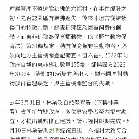
理應管理不慎逃脫狒狒的六福村，在事件爆發之
初，先否認園區有狒狒逸失，後來才坦言從結紮
傷口的特徵判斷，該隻狒狒應為園區飼養的個
體。而東非狒狒為保育類動物，依《野生動物保
育法》第31條規定，持有保育類野生動物者，必
須向地方主管機關登記備查。但六福村2022年向
政府自述的東非狒狒數量155隻，卻與園方2023
年3月24日清點的156隻有所出入，顯示園區對動
物族群管理缺乏，與主管機關監督的失職。
去年3月31日，林業及自然保育署（下稱林業
署）會同新竹縣政府、多位專家學者至六福村勘
查，才提出幾點修正建議，請六福村限期完成。5
月10日林業署則
說明
經複查後，六福村大致符合