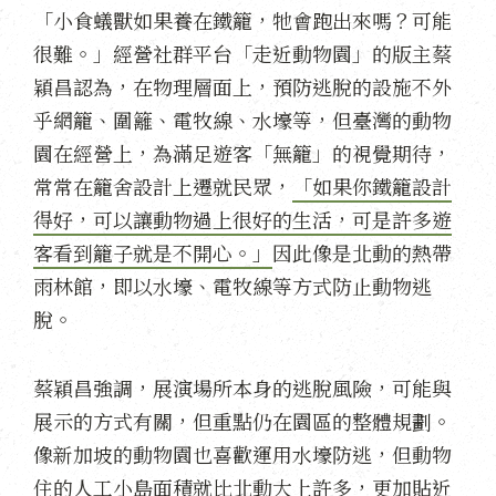
「小食蟻獸如果養在鐵籠，牠會跑出來嗎？可能
很難。」經營社群平台「走近動物園」的版主蔡
穎昌認為，在物理層面上，預防逃脫的設施不外
乎網籠、圍籬、電牧線、水壕等，但臺灣的動物
園在經營上，為滿足遊客「無籠」的視覺期待，
常常在籠舍設計上遷就民眾，
「如果你鐵籠設計
得好，可以讓動物過上很好的生活，可是許多遊
客看到籠子就是不開心。」
因此像是北動的熱帶
雨林館，即以水壕、電牧線等方式防止動物逃
脫。
蔡穎昌強調，展演場所本身的逃脫風險，可能與
展示的方式有關，但重點仍在園區的整體規劃。
像新加坡的動物園也喜歡運用水壕防逃，但動物
住的人工小島面積就比北動大上許多，更加貼近