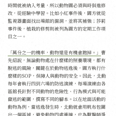
時間就被納入考量，所以動物園必須與時俱進修
改，從經驗中學習。比如小紅事件後，園方就從
監視器畫面找出場館的漏洞，並將其補強；莎莉
事件後，植栽的修剪則被列為園方的定期工作項
目之一。
「萬分之一的機率，動物還是有機會跑掉。」
曹
先紹說，無論動物處在什麼樣的照養環境，都有
脫逃的風險，關鍵在於動物逃逸後，園方執行什
麼樣的SOP，保障人與動物的安全。因此，北動
每年會執行四到六場的防逃演練，每場演練由各
區館長針對不同動物的危險性、行為模式與可能
竄逃的範圍，撰寫不同的腳本。以在地面活動的
動物為例，當逃逸發生時，北動就會用帆布包圍
出一個區域，避免動物四處衝撞，也為獸醫師爭