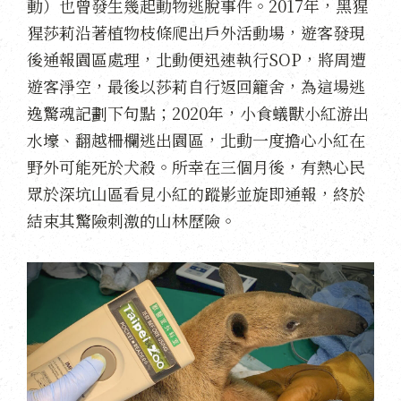
動）也曾發生幾起動物逃脫事件。2017年，黑猩
猩莎莉沿著植物枝條爬出戶外活動場，遊客發現
後通報園區處理，北動便迅速執行SOP，將周遭
遊客淨空，最後以莎莉自行返回籠舍，為這場逃
逸驚魂記劃下句點；2020年，小食蟻獸小紅游出
水壕、翻越柵欄逃出園區，北動一度擔心小紅在
野外可能死於犬殺。所幸在三個月後，有熱心民
眾於深坑山區看見小紅的蹤影並旋即通報，終於
結束其驚險刺激的山林歷險。