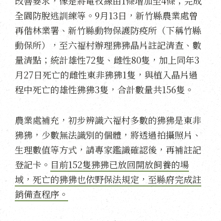
改善要求，像是將電牧線由1條增加至4條；完成
全園防脫逃訓練等。9月13日，新竹縣農業處曾
再偕林業署、新竹縣動物保護防疫所（下稱竹縣
動保所），至六福村辦理狒狒晶片註記清查、數
量清點；統計雄性72隻、雌性80隻，加上同年3
月27日死亡的雌性東非狒狒1隻，與植入晶片過
程中死亡的雄性狒狒3隻，合計數量共156隻。
農業處補充，初步辨識六福村多數的狒狒是東非
狒狒，少數無法識別的個體，將透過拍攝照片、
生理數值等方式，請專家鑑識確認後，再補註記
登記卡。
目前152隻狒狒已放回開放飼養的場
域，死亡的狒狒也依野保法規定，至縣府完成註
銷備查程序。