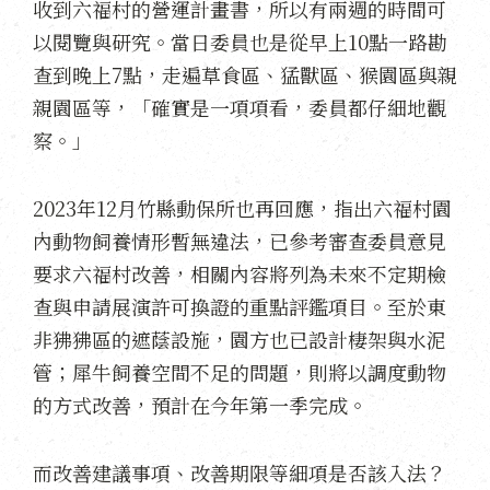
收到六福村的營運計畫書，所以有兩週的時間可
以閱覽與研究。當日委員也是從早上10點一路勘
查到晚上7點，走遍草食區、猛獸區、猴園區與親
親園區等，「確實是一項項看，委員都仔細地觀
察。」
2023年12月竹縣動保所也再回應，指出六福村園
內動物飼養情形暫無違法，已參考審查委員意見
要求六福村改善，相關內容將列為未來不定期檢
查與申請展演許可換證的重點評鑑項目。至於東
非狒狒區的遮蔭設施，園方也已設計棲架與水泥
管；犀牛飼養空間不足的問題，則將以調度動物
的方式改善，預計在今年第一季完成。
而改善建議事項、改善期限等細項是否該入法？