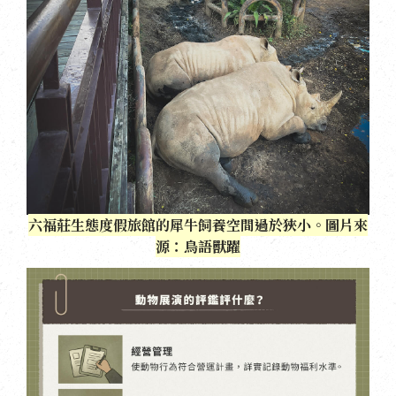
六福莊生態度假旅館的犀牛飼養空間過於狹小。圖片來
源：鳥語獸躍