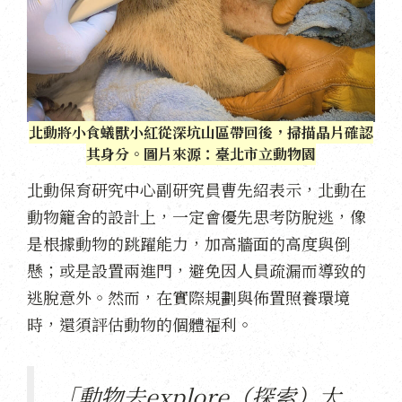
北動將小食蟻獸小紅從深坑山區帶回後，掃描晶片確認
其身分。圖片來源：臺北市立動物園
北動保育研究中心副研究員曹先紹表示，北動在
動物籠舍的設計上，一定會優先思考防脫逃，像
是根據動物的跳躍能力，加高牆面的高度與倒
懸；或是設置兩進門，避免因人員疏漏而導致的
逃脫意外。然而，在實際規劃與佈置照養環境
時，還須評估動物的個體福利。
「動物去explore（探索）大