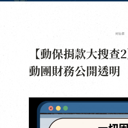
何怡君
【動保捐款大搜查
動團財務公開透明