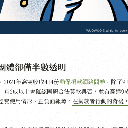
團體卻僅半數透明
021年窩窩收取414份
動保捐款網路問卷
，除了9
，有6成以上會確認團體合法募款與否，並有高達9
經費使用情形、正負面報導。
在捐款者行動的背後