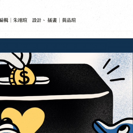
編輯｜朱翊瑄 設計、 插畫｜黃品瑄