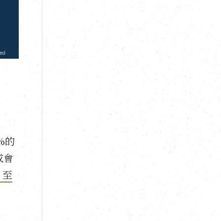
%的
成會
，至