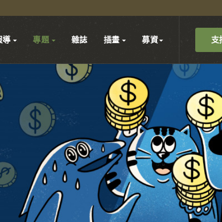
支
報導
專題
雜誌
插畫
募資