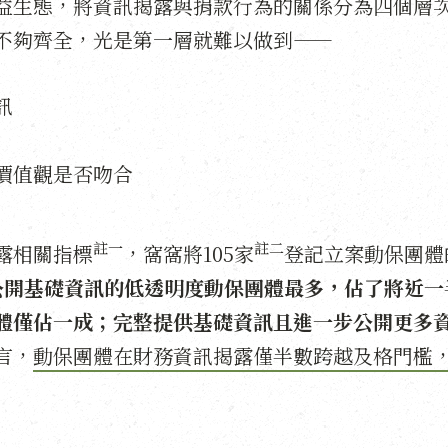
益生態，將資訊揭露與捐款行為的關係分為四個層
不夠齊全，光是第一層就難以做到——
訊
價值觀是否吻合
註一
註二
露相關指標
，窩窩將105家
登記立案動保團體
公開基礎資訊的低透明度動保團體最多，佔了將近一
體僅佔一成；完整提供基礎資訊且進一步公開更多
言，
動保團體在財務資訊揭露僅半數跨越及格門檻