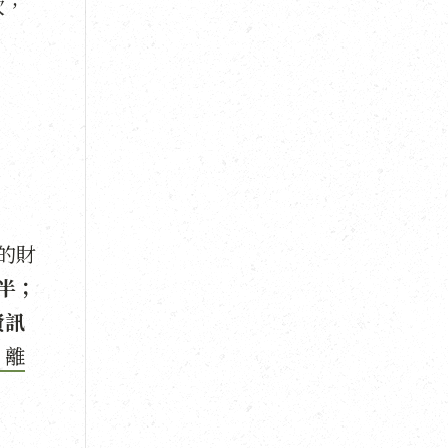
次，
的財
半；
資訊
，離