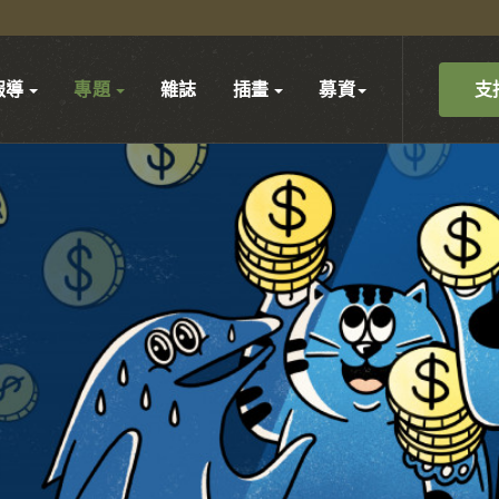
支
報導
專題
雜誌
插畫
募資