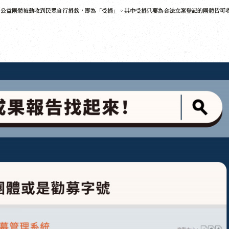
；公益團體被動收到民眾自行捐款，即為「受捐」。其中受捐只要為合法立案登記的團體皆可