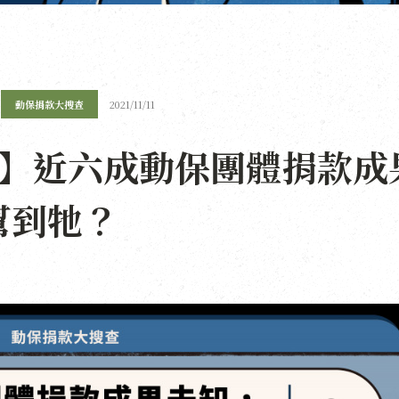
動保捐款大搜查
2021/11/11
3】近六成動保團體捐款成
幫到牠？