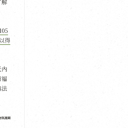
了解
05
以得
天內
衛福
無法
物保護關