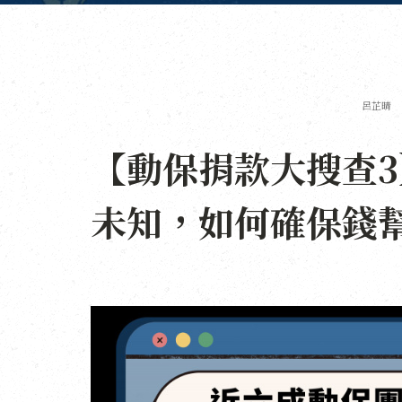
呂芷晴
【動保捐款大搜查
未知，如何確保錢