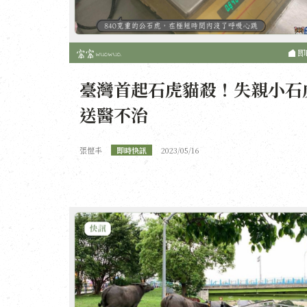
即
臺灣首起石虎貓殺！失親小石
送醫不治
張愷丰
即時快訊
2023/05/16