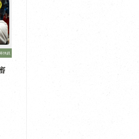
時快訊
審