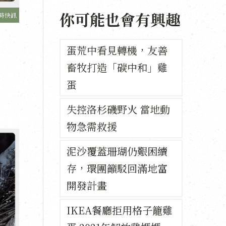
你可能也會有興趣
時快訊
蛋荒中看見轉機，友善
畜牧打造「碳中和」雞
蛋
失控洛杉磯野火 當地動
物急需救援
泥沙覆蓋珊瑚仍艱困續
存，環團籲駁回滿地富
開發計畫
IKEA餐廳拒用格子籠雞