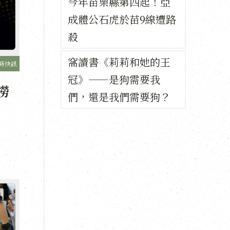
今年苗栗縣第四起！亞
成體公石虎於苗9線遭路
殺
窩讀書《莉莉和她的王
時快訊
冠》——是狗需要我
撈
們，還是我們需要狗？