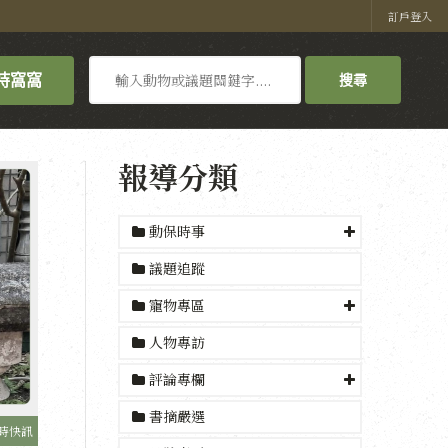
訂戶登入
搜
持窩窩
搜尋
尋
報導分類
動保時事
議題追蹤
寵物專區
人物專訪
評論專欄
書摘嚴選
時快訊