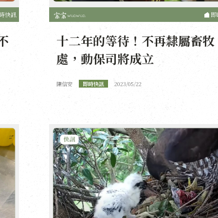
時快訊
即
不
十二年的等待！不再隸屬畜牧
處，動保司將成立
陳信安
即時快訊
2023/05/22