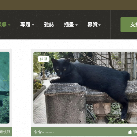
支
報導
專題
雜誌
插畫
募資
時快訊
即