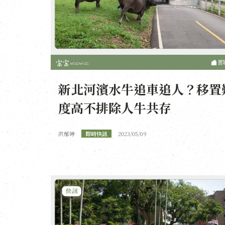
即
新北河濱水牛追車追人？移置
度高不排除人牛共存
洪郁婷
即時快訊
2023/05/09