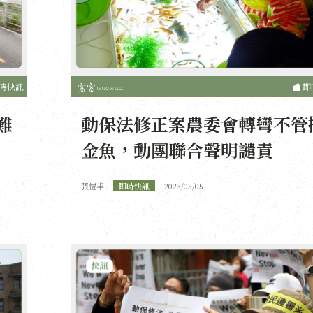
時快訊
即
難
動保法修正案農委會轉彎不管
金魚，動團聯合聲明譴責
張愷丰
即時快訊
2023/05/05