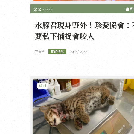
即
水豚君現身野外！珍愛協會：
要私下捕捉會咬人
張愷丰
即時快訊
2023/05/22