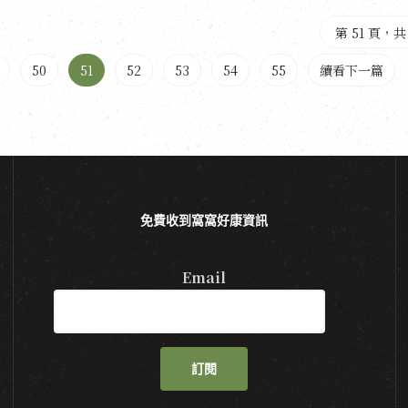
第 51 頁，共
50
51
52
53
54
55
續看下一篇
免費收到窩窩好康資訊
Email
訂閱