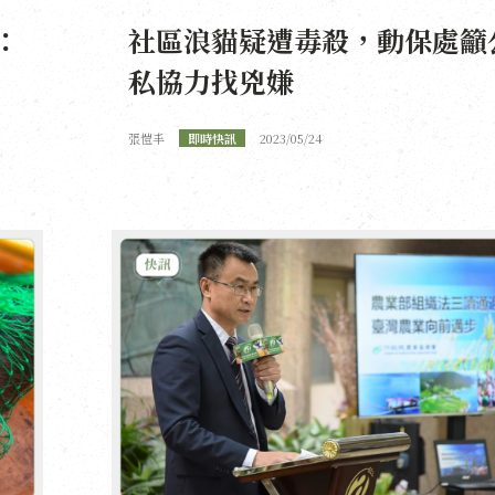
：
社區浪貓疑遭毒殺，動保處籲
私協力找兇嫌
張愷丰
即時快訊
2023/05/24