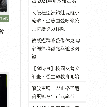
蛋 2021年解放雞媽媽
入侵種亞洲錦蛙現蹤小
時快訊
琉球，生態團體呼籲公
民持續協力移除
會
教授遭群蜂螫傷休克 專
家揭蜂群徵兆與避險關
鍵
【窩時事】校園友善犬
計畫，從生命教育開始
解放蛋鴨！禁止格子籠
養蛋鴨今年正式施行