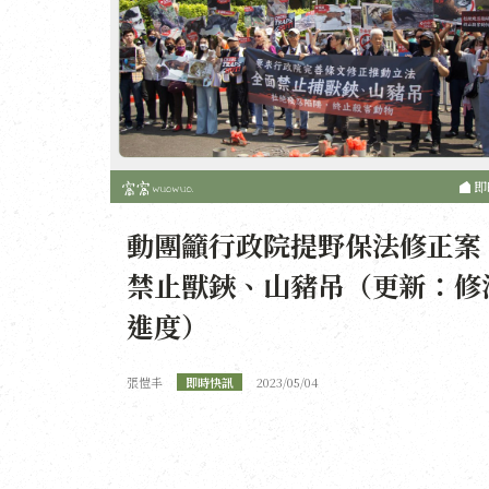
即
動團籲行政院提野保法修正案
禁止獸鋏、山豬吊（更新：修
進度）
張愷丰
即時快訊
2023/05/04