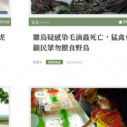
時快訊
即
虎
雛鳥疑感染毛滴蟲死亡，猛禽
籲民眾勿餵食野鳥
張愷丰
即時快訊
2023/05/15