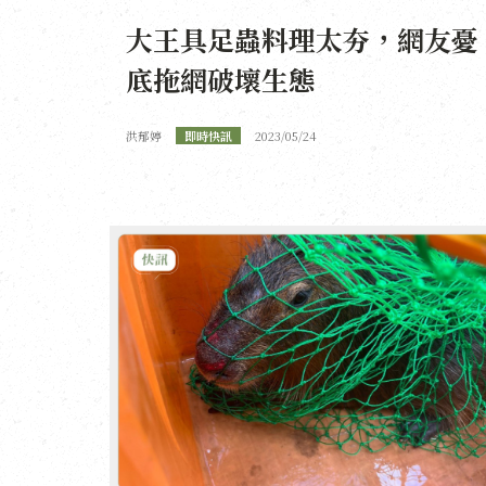
大王具足蟲料理太夯，網友憂
底拖網破壞生態
洪郁婷
即時快訊
2023/05/24