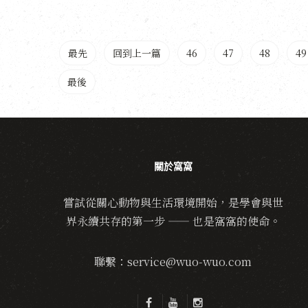
最先
回到上一篇
46
47
48
49
最後
關於窩窩
嘗試從關心動物與生活環境開始，是學會與世
界永續共存的第一步 —— 也是窩窩的使命。
聯繫：service@wuo-wuo.com