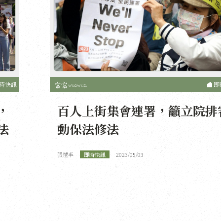
時快訊
即
，
百人上街集會連署，籲立院排
法
動保法修法
張愷丰
即時快訊
2023/05/03